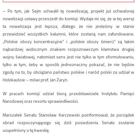
– Po tym, jak Sejm uchwalił tę nowelizację, projekt już uchwalonej
nowelizacji ustawy przeszedł do komisji. Wydaje mi się, że w tej wersji
ta nowelizacja jest lepsza, dlatego że nie jesteśmy w stanie
przewidzieć wszystkich kalumnii, które zostaną nam zafundowane.
„Polskie obozy koncentracyjne” i „polskie obozy śmierci” są takim
najbardziej widocznym znakiem rozpoznawczym kłamstwa drugiej
wojny światowej, natomiast sens jest nie tylko w tym sformułowaniu,
tylko w tym, żeby w sposób jednoznaczny pokazać, że nie będzie
zgody na to, by obciążano państwo polskie i naród polski za udział w
Holokauście – mówi prof. Jan Żaryn.
W pracach komisji udział biorą przedstawiciele Instytutu Pamięci
Narodowej oraz resortu sprawiedliwości.
Marszałek Senatu Stanisław Karczewski poinformował, że porządek
obrad rozpoczynającego się dziś posiedzenia Senatu zostanie
uzupełniony o tę kwestię.