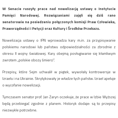
W Senacie ruszyły prace nad nowelizacją ustawy o Instytucie
Pamięci Narodowej. Rozwiązaniami zajęli się dziś rano
senatorowie na posiedzeniu połączonych komisji Praw Człowieka,
Praworządności i Petycji oraz Kultury i Środków Przekazu.
Nowelizacja ustawy o IPN wprowadza kary m.in. za przypisywanie
polskiemu narodowi lub państwu odpowiedzialności za zbrodnie z
okresu II wojny światowej. Kary obejmą posługiwanie się kłamliwym
zwrotem „polskie obozy śmierci”.
Przepisy, które Sejm uchwalił w piątek, wywołały kontrowersje w
Izraelu i na Ukrainie. Skrytykowały je władze tych państw. Izrael apeluje
o wycofanie nowelizacji.
Tymczasem senator prof. Jan Żaryn oczekuje, że prace w Izbie Wyższej
będą przebiegać zgodnie z planem. Historyk dodaje: są to przepisy
niezwykle potrzebne.