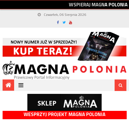
W
S
P
I
E
R
A
J
M
A
G
N
A
P
O
L
O
N
I
A
Czwartek, 06 Sierpnia 2026
WESPRZYJ PROJEKT MAGNA POLONIA