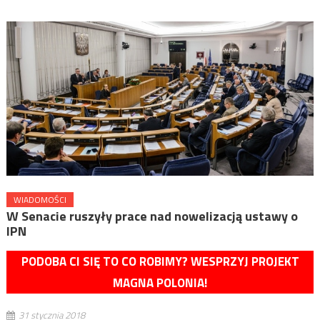
WIADOMOŚCI
W Senacie ruszyły prace nad nowelizacją ustawy o
IPN
PODOBA CI SIĘ TO CO ROBIMY? WESPRZYJ PROJEKT
MAGNA POLONIA!
31 stycznia 2018