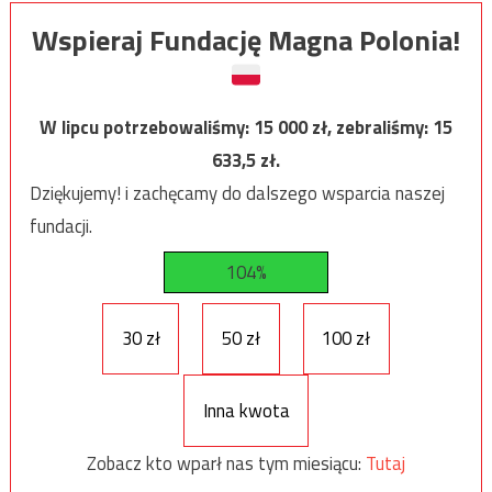
Wspieraj Fundację Magna Polonia!
W lipcu potrzebowaliśmy:
15 000
zł, zebraliśmy:
15
633,5
zł.
Dziękujemy! i zachęcamy do dalszego wsparcia naszej
fundacji.
104%
30 zł
50 zł
100 zł
Inna kwota
Zobacz kto wparł nas tym miesiącu:
Tutaj