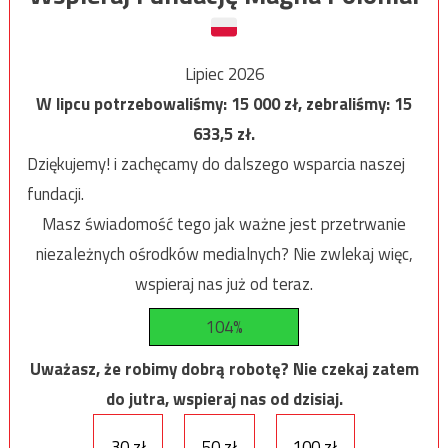
Lipiec 2026
W lipcu potrzebowaliśmy:
15 000
zł, zebraliśmy:
15
633,5
zł.
Dziękujemy! i zachęcamy do dalszego wsparcia naszej
fundacji.
Masz świadomość tego jak ważne jest przetrwanie
niezależnych ośrodków medialnych? Nie zwlekaj więc,
wspieraj nas już od teraz.
104%
Uważasz, że robimy dobrą robotę? Nie czekaj zatem
do jutra, wspieraj nas od dzisiaj.
30 zł
50 zł
100 zł