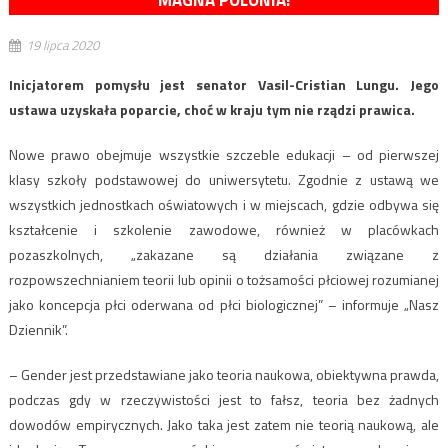
MAGNA POLONIA!
19 lipca 2020
Inicjatorem pomysłu jest senator Vasil-Cristian Lungu. Jego
ustawa uzyskała poparcie, choć w kraju tym nie rządzi prawica.
Nowe prawo obejmuje wszystkie szczeble edukacji – od pierwszej
klasy szkoły podstawowej do uniwersytetu. Zgodnie z ustawą we
wszystkich jednostkach oświatowych i w miejscach, gdzie odbywa się
kształcenie i szkolenie zawodowe, również w placówkach
pozaszkolnych, „zakazane są działania związane z
rozpowszechnianiem teorii lub opinii o tożsamości płciowej rozumianej
jako koncepcja płci oderwana od płci biologicznej” – informuje „Nasz
Dziennik”.
– Gender jest przedstawiane jako teoria naukowa, obiektywna prawda,
podczas gdy w rzeczywistości jest to fałsz, teoria bez żadnych
dowodów empirycznych. Jako taka jest zatem nie teorią naukową, ale