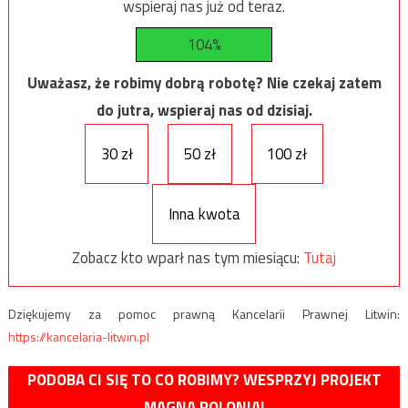
wspieraj nas już od teraz.
104%
Uważasz, że robimy dobrą robotę? Nie czekaj zatem
do jutra, wspieraj nas od dzisiaj.
30 zł
50 zł
100 zł
Inna kwota
Zobacz kto wparł nas tym miesiącu:
Tutaj
Dziękujemy za pomoc prawną Kancelarii Prawnej Litwin:
https://kancelaria-litwin.pl
PODOBA CI SIĘ TO CO ROBIMY? WESPRZYJ PROJEKT
MAGNA POLONIA!