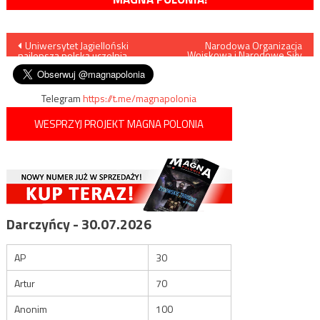
Nawigacja
Uniwersytet Jagielloński
Narodowa Organizacja
Wojskowa i Narodowe Siły
najlepszą polską uczelnią
Zbrojne w Zagłębiu
wpisu
Dąbrowskim
Telegram
https://t.me/magnapolonia
WESPRZYJ PROJEKT MAGNA POLONIA
Darczyńcy - 30.07.2026
AP
30
Artur
70
Anonim
100