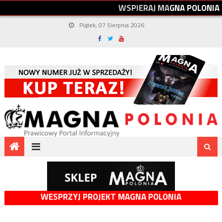
W
S
P
I
E
R
A
J
M
A
G
N
A
P
O
L
O
N
I
A
Piątek, 07 Sierpnia 2026
WESPRZYJ PROJEKT MAGNA POLONIA