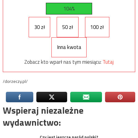
104%
30 zł
50 zł
100 zł
Inna kwota
Zobacz kto wparł nas tym miesiącu:
Tutaj
/dorzeczy.pl/
Wspieraj niezależne
wydawnictwo:
Czy jest jeszcze naród polski?