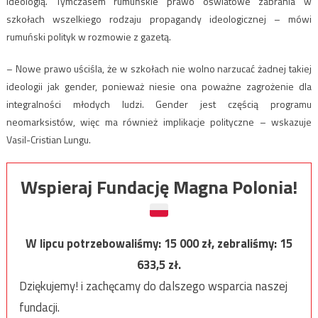
ideologią. Tymczasem rumuńskie prawo oświatowe zabrania w
szkołach wszelkiego rodzaju propagandy ideologicznej – mówi
rumuński polityk w rozmowie z gazetą.
– Nowe prawo uściśla, że w szkołach nie wolno narzucać żadnej takiej
ideologii jak gender, ponieważ niesie ona poważne zagrożenie dla
integralności młodych ludzi. Gender jest częścią programu
neomarksistów, więc ma również implikacje polityczne – wskazuje
Vasil-Cristian Lungu.
Wspieraj Fundację Magna Polonia!
W lipcu potrzebowaliśmy:
15 000
zł, zebraliśmy:
15
633,5
zł.
Dziękujemy! i zachęcamy do dalszego wsparcia naszej
fundacji.