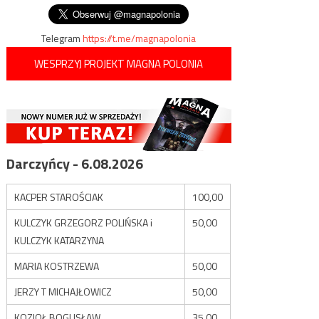
wpisu
Telegram
https://t.me/magnapolonia
WESPRZYJ PROJEKT MAGNA POLONIA
Darczyńcy - 6.08.2026
KACPER STAROŚCIAK
100,00
KULCZYK GRZEGORZ POLIŃSKA i
50,00
KULCZYK KATARZYNA
MARIA KOSTRZEWA
50,00
JERZY T MICHAJŁOWICZ
50,00
KOZIOŁ BOGUSŁAW
35,00