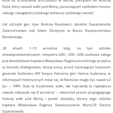
liście do uczestników uroczystości w Wiźnie, prezydent RP Andrzej
Duda, który nazwał walki pod Wizną „poruszającym symbolem honoru,
odwagi i nieugiętości polskiego żołnierza i polskiego narodu”.
List odczytał gen. dyw. Andrzej Reudowicz, dyrektor Departamentu
Zwierzchnictwa nad Siłami Zbrojnymi w Biurze Bezpieczeństwa
Narodowego.
„W dniach 7-10 września tutaj, na tym odcinku
dziewięciokilometrowym, niespełna 400-, 500-, 600-osobowa załoga
pod dowództwem kapitana Władysława Raginisa broniła tego przejścia
w kierunku Białegostoku, dzisiaj szosy, przed nacierającym korpusem
generała Guderiana (XIX Korpus Pancerny gen. Heinza Guderiana; w
informacjach historycznych mówi się, że Niemców mogły być nawet 42
tys. – PAP). Były to trzydniowe walki, tak naprawdę ta największa
nawała odbywała się 8 września” – stwierdził prezes propagującego
historię walk pod Wizną i postać dowódcy obrony tego odcinka
kapitana Władysława Raginisa Stowarzyszenie Wizna’39 Dariusz
Szymanowski.