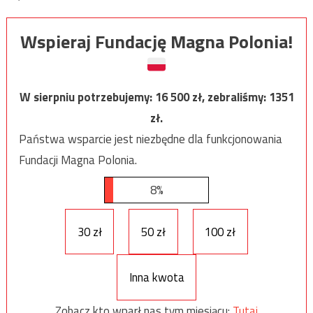
Wspieraj Fundację Magna Polonia!
W sierpniu potrzebujemy:
16 500
zł, zebraliśmy:
1351
zł.
Państwa wsparcie jest niezbędne dla funkcjonowania
Fundacji Magna Polonia.
8%
30 zł
50 zł
100 zł
Inna kwota
Zobacz kto wparł nas tym miesiącu:
Tutaj