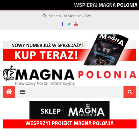
W
S
P
I
E
R
A
J
M
A
G
N
A
P
O
L
O
N
I
A
Sobota, 08 Sierpnia 2026
WESPRZYJ PROJEKT MAGNA POLONIA