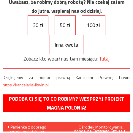
Uważasz, że robimy dobrą robotę? Nie czekaj zatem
do jutra, wspieraj nas od dzisiaj.
30 zł
50 zł
100 zł
Inna kwota
Zobacz kto wparł nas tym miesiącu:
Tutaj
Dziękujemy za pomoc prawną Kancelarii Prawnej Litwin:
https://kancelaria-litwin.pl
PODOBA CI SIĘ TO CO ROBIMY? WESPRZYJ PROJEKT
MAGNA POLONIA!
Nawigacja
Panienka z dobrego
Ośrodek Monitorowania…
donosi na Cezarego Gmyza
(narodowego) domu