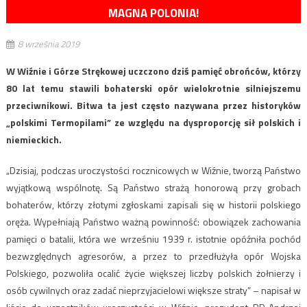
MAGNA POLONIA!
8 września 2019
W Wiźnie i Górze Strękowej uczczono dziś pamięć obrońców, którzy
80 lat temu stawili bohaterski opór wielokrotnie silniejszemu
przeciwnikowi. Bitwa ta jest często nazywana przez historyków
„polskimi Termopilami” ze względu na dysproporcję sił polskich i
niemieckich.
„Dzisiaj, podczas uroczystości rocznicowych w Wiźnie, tworzą Państwo
wyjątkową wspólnotę. Są Państwo strażą honorową przy grobach
bohaterów, którzy złotymi zgłoskami zapisali się w historii polskiego
oręża. Wypełniają Państwo ważną powinność: obowiązek zachowania
pamięci o batalii, która we wrześniu 1939 r. istotnie opóźniła pochód
bezwzględnych agresorów, a przez to przedłużyła opór Wojska
Polskiego, pozwoliła ocalić życie większej liczby polskich żołnierzy i
osób cywilnych oraz zadać nieprzyjacielowi większe straty” – napisał w