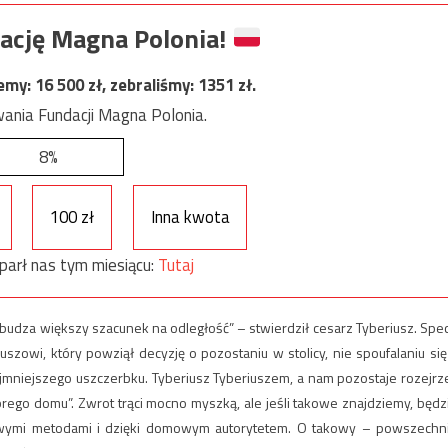
ację Magna Polonia!
jemy:
16 500
zł, zebraliśmy:
1351
zł.
ania Fundacji Magna Polonia.
8%
100 zł
Inna kwota
parł nas tym miesiącu:
Tutaj
zbudza większy szacunek na odległość” – stwierdził cesarz Tyberiusz. Spe
szowi, który powziął decyzję o pozostaniu w stolicy, nie spoufalaniu się
jmniejszego uszczerbku. Tyberiusz Tyberiuszem, a nam pozostaje rozejrz
ego domu”. Zwrot trąci mocno myszką, ale jeśli takowe znajdziemy, będz
ymi metodami i dzięki domowym autorytetem. O takowy – powszechn