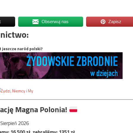
t
Obserwuj nas
Zapisz
nictwo:
t jeszcze naród polski?
ację Magna Polonia!
Sierpień 2026
jemy:
16 500
zł, zebraliśmy:
1351
zł.