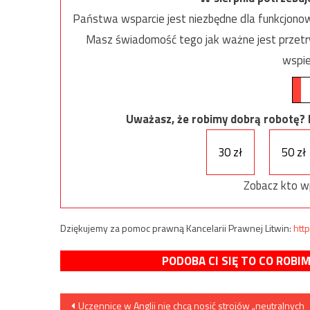
Państwa wsparcie jest niezbędne dla funkcjonow
Masz świadomość tego jak ważne jest przetrw
wspie
Uważasz, że robimy dobrą robotę? Ni
30 zł
50 zł
Zobacz kto w
Dziękujemy za pomoc prawną Kancelarii Prawnej Litwin:
http
PODOBA CI SIĘ TO CO ROBI
Nawigacja
Uczennice w Anglii nie chcą nosić strojów „neutralnych