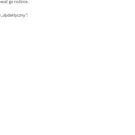
ować go rodzice.
a „dydaktyczny”: