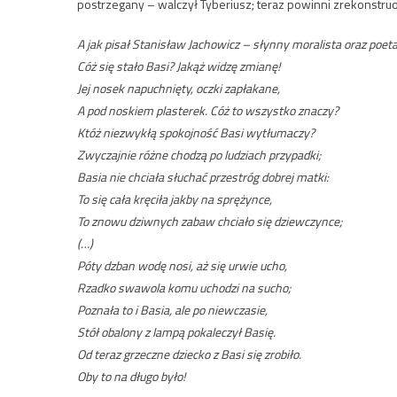
postrzegany – walczył Tyberiusz; teraz powinni zrekonstru
A jak pisał Stanisław Jachowicz – słynny moralista oraz poet
Cóż się stało Basi? Jakąż widzę zmianę!
Jej nosek napuchnięty, oczki zapłakane,
A pod noskiem plasterek. Cóż to wszystko znaczy?
Któż niezwykłą spokojność Basi wytłumaczy?
Zwyczajnie różne chodzą po ludziach przypadki;
Basia nie chciała słuchać przestróg dobrej matki:
To się cała kręciła jakby na sprężynce,
To znowu dziwnych zabaw chciało się dziewczynce;
(…)
Póty dzban wodę nosi, aż się urwie ucho,
Rzadko swawola komu uchodzi na sucho;
Poznała to i Basia, ale po niewczasie,
Stół obalony z lampą pokaleczył Basię.
Od teraz grzeczne dziecko z Basi się zrobiło.
Oby to na długo było!