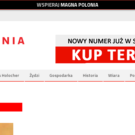
W
S
P
I
E
R
A
J
M
A
G
N
A
P
O
L
O
N
I
A
& Holocher
Żydzi
Gospodarka
Historia
Wiara
Po