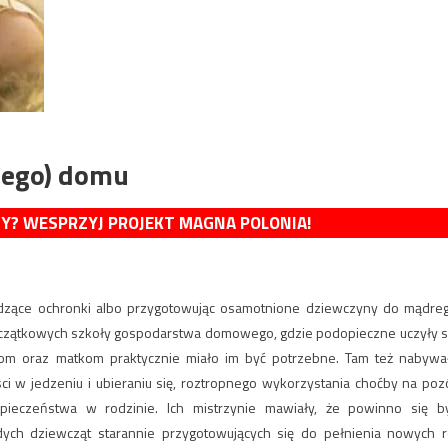
wego) domu
MY? WESPRZYJ PROJEKT MAGNA POLONIA!
zące ochronki albo przygotowując osamotnione dziewczyny do mądre
oczątkowych szkoły gospodarstwa domowego, gdzie podopieczne uczyły s
onom oraz matkom praktycznie miało im być potrzebne. Tam też nabywa
ci w jedzeniu i ubieraniu się, roztropnego wykorzystania choćby na poz
ezpieczeństwa w rodzinie. Ich mistrzynie mawiały, że powinno się b
dych dziewcząt starannie przygotowujących się do pełnienia nowych r