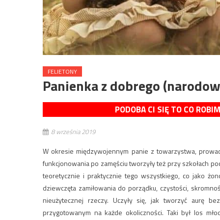
FELIETONY
Panienka z dobrego (narodo
PODOBA CI SIĘ TO CO ROBI
8 września 2019
W okresie międzywojennym panie z towarzystwa, prowad
funkcjonowania po zamęściu tworzyły też przy szkołach p
teoretycznie i praktycznie tego wszystkiego, co jako ż
dziewczęta zamiłowania do porządku, czystości, skromnoś
nieużytecznej rzeczy. Uczyły się, jak tworzyć aurę b
przygotowanym na każde okoliczności. Taki był los mło