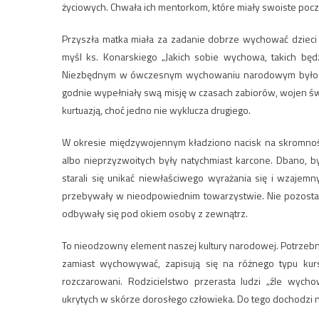
życiowych. Chwała ich mentorkom, które miały swoiste pocz
Przyszła matka miała za zadanie dobrze wychować dziec
myśl ks. Konarskiego „Jakich sobie wychowa, takich będz
Niezbędnym w ówczesnym wychowaniu narodowym było wycho
godnie wypełniały swą misję w czasach zabiorów, wojen ś
kurtuazją, choć jedno nie wyklucza drugiego.
W okresie międzywojennym kładziono nacisk na skromność
albo nieprzyzwoitych były natychmiast karcone. Dbano, 
starali się unikać niewłaściwego wyrażania się i wzajemny
przebywały w nieodpowiednim towarzystwie. Nie pozosta
odbywały się pod okiem osoby z zewnątrz.
To nieodzowny element naszej kultury narodowej. Potrzebna
zamiast wychowywać, zapisują się na różnego typu kursy
rozczarowani. Rodzicielstwo przerasta ludzi „źle wych
ukrytych w skórze dorosłego człowieka. Do tego dochodzi