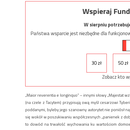
Wspieraj Fund
W sierpniu potrzebu
Państwa wsparcie jest niezbędne dla funkcjonow
30 zł
50 zł
Zobacz kto w
„Maior reverentia e longinquo” – innymi słowy „Majestat w
(na czele z Tacytem) przypisują ową myśl cesarzowi Tyberiu
poddanymi, byleby jego szanowny autorytet nie poniósł na
się wokół w poszukiwaniu współczesnych „panienek z dobr
to dowód na trwałość wychowania ku wartościom domow