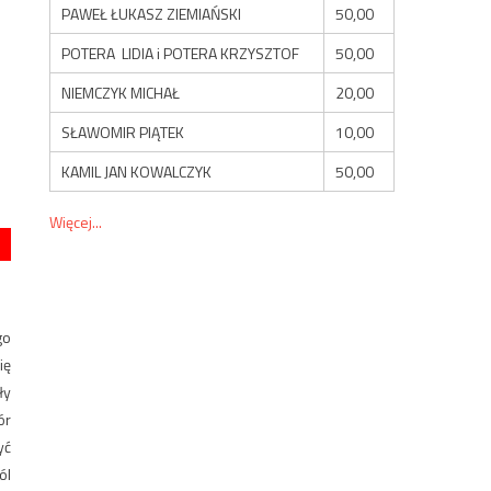
PAWEŁ ŁUKASZ ZIEMIAŃSKI
50,00
POTERA LIDIA i POTERA KRZYSZTOF
50,00
NIEMCZYK MICHAŁ
20,00
SŁAWOMIR PIĄTEK
10,00
KAMIL JAN KOWALCZYK
50,00
Więcej...
go
ię
ły
ór
yć
ól