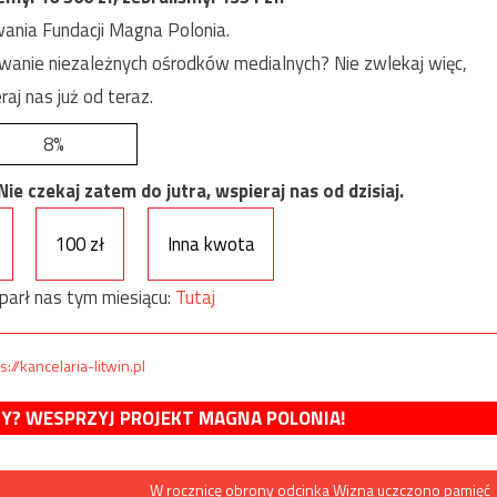
ania Fundacji Magna Polonia.
anie niezależnych ośrodków medialnych? Nie zwlekaj więc,
raj nas już od teraz.
8%
e czekaj zatem do jutra, wspieraj nas od dzisiaj.
100 zł
Inna kwota
parł nas tym miesiącu:
Tutaj
s://kancelaria-litwin.pl
MY? WESPRZYJ PROJEKT MAGNA POLONIA!
W rocznicę obrony odcinka Wizna uczczono pamięć