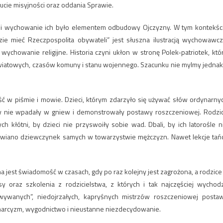
ucie misyjności oraz oddania Sprawie.
i i wychowanie ich było elementem odbudowy Ojczyzny. W tym kontekśc
ie mieć Rzeczpospolita obywateli” jest słuszna ilustracją wychowawcz
wanie religijne. Historia czyni ukłon w stronę Polek-patriotek, któ
wiatowych, czasów komuny i stanu wojennego. Szacunku nie mylmy jednak
 w piśmie i mowie. Dzieci, którym zdarzyło się używać słów ordynarny
by nie wpadały w gniew i demonstrowały postawy roszczeniowej. Rodzi
ch kłótni, by dzieci nie przyswoiły sobie wad. Dbali, by ich latorośle n
wiano dziewczynek samych w towarzystwie mężczyzn. Nawet lekcje tań
 jest świadomość w czasach, gdy po raz kolejny jest zagrożona, a rodzice
 oraz szkolenia z rodzicielstwa, z których i tak najczęściej wychod
owywanych”, niedojrzałych, kapryśnych mistrzów roszczeniowej posta
 narcyzm, wygodnictwo i nieustanne niezdecydowanie.