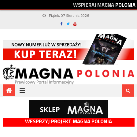
W
S
P
I
E
R
A
J
M
A
G
N
A
P
O
L
O
N
I
A
Piątek, 07 Sierpnia 2026
WESPRZYJ PROJEKT MAGNA POLONIA