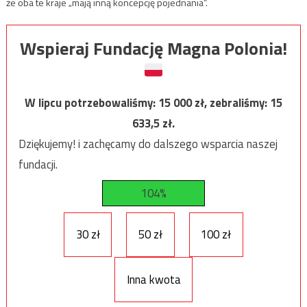
że oba te kraje „mają inną koncepcję pojednania”.
Wspieraj Fundację Magna Polonia!
W lipcu potrzebowaliśmy:
15 000
zł, zebraliśmy:
15
633,5
zł.
Dziękujemy! i zachęcamy do dalszego wsparcia naszej
fundacji.
104%
30 zł
50 zł
100 zł
Inna kwota