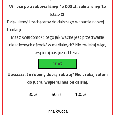
W lipcu potrzebowaliśmy:
15 000
zł, zebraliśmy:
15
633,5
zł.
Dziękujemy! i zachęcamy do dalszego wsparcia naszej
fundacji.
Masz świadomość tego jak ważne jest przetrwanie
niezależnych ośrodków medialnych? Nie zwlekaj więc,
wspieraj nas już od teraz.
104%
Uważasz, że robimy dobrą robotę? Nie czekaj zatem
do jutra, wspieraj nas od dzisiaj.
30 zł
50 zł
100 zł
Inna kwota