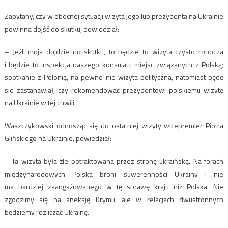
Zapytany, czy w obecnej sytuacji wizyta jego lub prezydenta na Ukrainie
powinna dojść do skutku, powiedział:
– Jeżli moja dojdzie do skutku, to będzie to wizyta czysto robocza
i będzie to inspekcja naszego konsulatu miejsc związanych z Polską;
spotkanie z Polonią, na pewno nie wizyta polityczna, natomiast będę
sie zastanawiał, czy rekomendować prezydentowi polskiemu wizytę
na Ukrainie w tej chwili.
Waszczykowski odnosząc się do ostatniej wizyty wicepremier Piotra
Glińskiego na Ukrainie, powiedział:
– Ta wizyta była źle potraktowana przez stronę ukraińską. Na forach
międzynarodowych Polska broni suwerenności Ukrainy i nie
ma bardziej zaangażowanego w tę sprawę kraju niż Polska. Nie
zgodzimy się na aneksję Krymu, ale w relacjach dwustronnych
będziemy rozliczać Ukrainę.