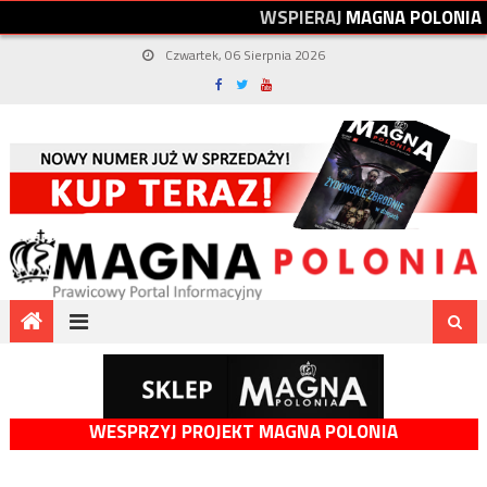
W
S
P
I
E
R
A
J
M
A
G
N
A
P
O
L
O
N
I
A
Czwartek, 06 Sierpnia 2026
WESPRZYJ PROJEKT MAGNA POLONIA