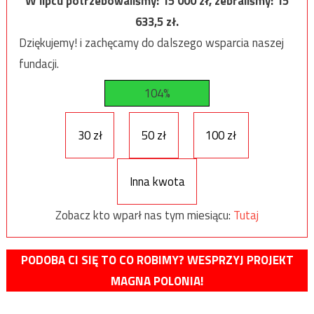
W lipcu potrzebowaliśmy:
15 000
zł, zebraliśmy:
15
633,5
zł.
Dziękujemy! i zachęcamy do dalszego wsparcia naszej
fundacji.
104%
30 zł
50 zł
100 zł
Inna kwota
Zobacz kto wparł nas tym miesiącu:
Tutaj
PODOBA CI SIĘ TO CO ROBIMY? WESPRZYJ PROJEKT
MAGNA POLONIA!