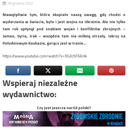
30 grudnia 2022
Niewątpliwie tym, które skupiało naszą uwagę, gdy chodzi o
wydarzenia w świecie, była i jest wojna na Ukrainie. Ale nie tylko
tam rok upłynął pod znakiem wojen i konfliktów zbrojnych –
Jemen, Syria, Irak – wszędzie tam nie milkną strzały. Iskrzy na
Południowym Kaukazie, gorąco jest w Iranie…
https://www.youtube.com/watch?v=9GJU5F6Enlk
Wspieraj niezależne
wydawnictwo:
Czy jest jeszcze naród polski?