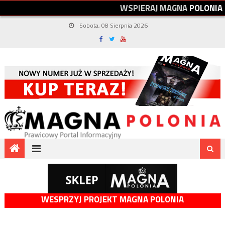
W
S
P
I
E
R
A
J
M
A
G
N
A
P
O
L
O
N
I
A
Sobota, 08 Sierpnia 2026
WESPRZYJ PROJEKT MAGNA POLONIA