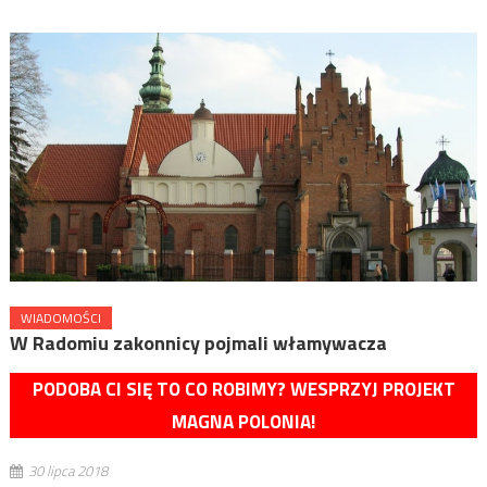
WIADOMOŚCI
W Radomiu zakonnicy pojmali włamywacza
PODOBA CI SIĘ TO CO ROBIMY? WESPRZYJ PROJEKT
MAGNA POLONIA!
30 lipca 2018