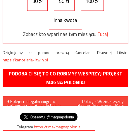
30 zł
50 zł
100 zł
Inna kwota
Zobacz kto wparł nas tym miesiącu:
Tutaj
Dziękujemy za pomoc prawną Kancelarii Prawnej Litwin:
https://kancelaria-litwin.pl
PODOBA CI SIĘ TO CO ROBIMY? WESPRZYJ PROJEKT
MAGNA POLONIA!
Nawigacja
Kolejni nielegalni imigranci
Polacy z Wileńszczyzny
oburzeni kłamstwami Marii
próbowali dostać się do Polski
Przełomiec
wpisu
przez „zieloną granicę”
Telegram
https://t.me/magnapolonia