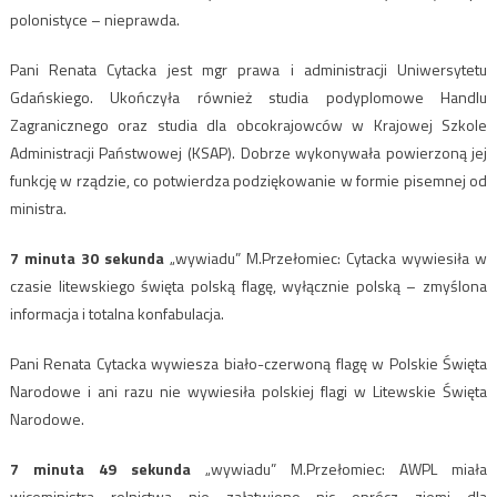
polonistyce – nieprawda.
Pani Renata Cytacka jest mgr prawa i administracji Uniwersytetu
Gdańskiego. Ukończyła również studia podyplomowe Handlu
Zagranicznego oraz studia dla obcokrajowców w Krajowej Szkole
Administracji Państwowej (KSAP). Dobrze wykonywała powierzoną jej
funkcję w rządzie, co potwierdza podziękowanie w formie pisemnej od
ministra.
7 minuta 30 sekunda
„wywiadu” M.Przełomiec: Cytacka wywiesiła w
czasie litewskiego święta polską flagę, wyłącznie polską – zmyślona
informacja i totalna konfabulacja.
Pani Renata Cytacka wywiesza biało-czerwoną flagę w Polskie Święta
Narodowe i ani razu nie wywiesiła polskiej flagi w Litewskie Święta
Narodowe.
7 minuta 49 sekunda
„wywiadu” M.Przełomiec: AWPL miała
wiceministra rolnictwa nie załatwiono nic oprócz ziemi dla