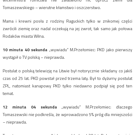
Tomaszewskiego – wierutne kłamstwo i oszczerstwo.
Mama i krewni posła z rodziny Raguckich tylko w znikomej części
zwrócili ziemię oraz nadal oczekują na jej zwrot, tak samo jak połowa
Rodaków miasta Wilna.
10 minuta 40 sekunda
„wywiadu” M.Przełomiec: PKD jako pierwszy
wystąpił o TV polską – nieprawda.
Postulat o polską telewizję na Litwie był notorycznie składany co jakiś
czas od 25 lat. PKD powstał przed trzema laty. Był to dyżurny postulat
ZPL, natomiast kanapowy PKD tylko niedawno podpiął się pod ten
temat.
12 minuta 04 sekunda
„wywiadu” M.Przełomiec: dlaczego
Tomaszewski nie podkreśla, że wprowadzono 5% próg dla mniejszości
– nieprawda.