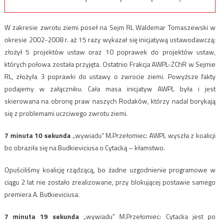
W zakresie zwrotu ziemi poseł na Sejm RL Waldemar Tomaszewski w
okresie 2002-2008 r. aż 15 razy wykazał się inicjatywą ustawodawczą:
złożył 5 projektów ustaw oraz 10 poprawek do projektów ustaw,
których połowa została przyjęta. Ostatnio Frakcja AWPL-ZChR w Sejmie
RL, złożyła 3 poprawki do ustawy o zwrocie ziemi. Powyższe fakty
podajemy w załączniku. Cała masa inicjatyw AWPL była i jest
skierowana na obronę praw naszych Rodaków, którzy nadal borykają
się z problemami uczciwego zwrotu ziemi.
7 minuta 10 sekunda
„wywiadu” M.Przełomiec: AWPL wyszła z koalicji
bo obraziła się na Budkieviciusa o Cytacką – kłamstwo.
Opuściliśmy koalicję rządzącą, bo żadne uzgodnienie programowe w
ciągu 2 lat nie zostało zrealizowane, przy blokującej postawie samego
premiera A. Butkieviciusa.
7 minuta 19 sekunda
„wywiadu” M.Przełomiec: Cytacka jest po