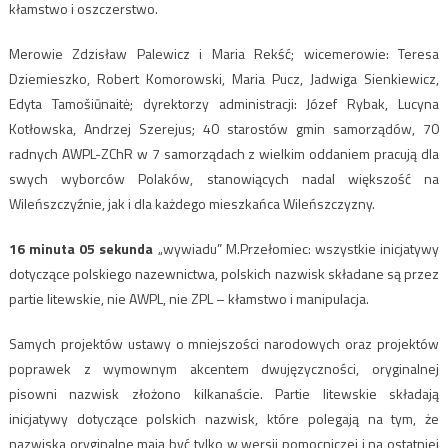
kłamstwo i oszczerstwo.
Merowie Zdzisław Palewicz i Maria Rekść; wicemerowie: Teresa
Dziemieszko, Robert Komorowski, Maria Pucz, Jadwiga Sienkiewicz,
Edyta Tamošiūnaitė; dyrektorzy administracji: Józef Rybak, Lucyna
Kotłowska, Andrzej Szerejus; 40 starostów gmin samorządów, 70
radnych AWPL-ZChR w 7 samorządach z wielkim oddaniem pracują dla
swych wyborców Polaków, stanowiących nadal większość na
Wileńszczyźnie, jak i dla każdego mieszkańca Wileńszczyzny.
16 minuta 05 sekunda
„wywiadu” M.Przełomiec: wszystkie inicjatywy
dotyczące polskiego nazewnictwa, polskich nazwisk składane są przez
partie litewskie, nie AWPL, nie ZPL – kłamstwo i manipulacja.
Samych projektów ustawy o mniejszości narodowych oraz projektów
poprawek z wymownym akcentem dwujęzyczności, oryginalnej
pisowni nazwisk złożono kilkanaście. Partie litewskie składają
inicjatywy dotyczące polskich nazwisk, które polegają na tym, że
nazwiska oryginalne mają być tylko w wersji pomocniczej i na ostatniej