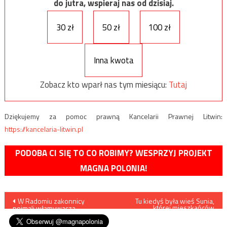
do jutra, wspieraj nas od dzisiaj.
30 zł
50 zł
100 zł
Inna kwota
Zobacz kto wparł nas tym miesiącu:
Tutaj
Dziękujemy za pomoc prawną Kancelarii Prawnej Litwin:
https://kancelaria-litwin.pl
PODOBA CI SIĘ TO CO ROBIMY? WESPRZYJ PROJEKT
MAGNA POLONIA!
Nawigacja
W Radomiu zakonnicy
Tu kiedyś była wieś Sunia,
której mieszkańców
pojmali włamywacza
wymordowali banderowcy…
wpisu