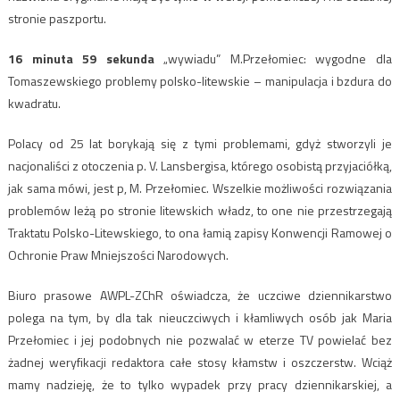
stronie paszportu.
16 minuta 59 sekunda
„wywiadu” M.Przełomiec: wygodne dla
Tomaszewskiego problemy polsko-litewskie – manipulacja i bzdura do
kwadratu.
Polacy od 25 lat borykają się z tymi problemami, gdyż stworzyli je
nacjonaliści z otoczenia p. V. Lansbergisa, którego osobistą przyjaciółką,
jak sama mówi, jest p, M. Przełomiec. Wszelkie możliwości rozwiązania
problemów leżą po stronie litewskich władz, to one nie przestrzegają
Traktatu Polsko-Litewskiego, to ona łamią zapisy Konwencji Ramowej o
Ochronie Praw Mniejszości Narodowych.
Biuro prasowe AWPL-ZChR oświadcza, że uczciwe dziennikarstwo
polega na tym, by dla tak nieuczciwych i kłamliwych osób jak Maria
Przełomiec i jej podobnych nie pozwalać w eterze TV powielać bez
żadnej weryfikacji redaktora całe stosy kłamstw i oszczerstw. Wciąż
mamy nadzieję, że to tylko wypadek przy pracy dziennikarskiej, a