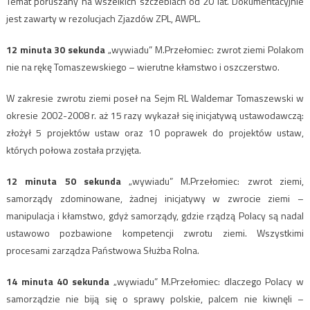
Temat poruszany na wszelkich szczeblach od 20 lat. Dokumentacyjnie
jest zawarty w rezolucjach Zjazdów ZPL, AWPL.
12 minuta 30 sekunda
„wywiadu” M.Przełomiec: zwrot ziemi Polakom
nie na rękę Tomaszewskiego – wierutne kłamstwo i oszczerstwo.
W zakresie zwrotu ziemi poseł na Sejm RL Waldemar Tomaszewski w
okresie 2002-2008 r. aż 15 razy wykazał się inicjatywą ustawodawczą:
złożył 5 projektów ustaw oraz 10 poprawek do projektów ustaw,
których połowa została przyjęta.
12 minuta 50 sekunda
„wywiadu” M.Przełomiec: zwrot ziemi,
samorządy zdominowane, żadnej inicjatywy w zwrocie ziemi –
manipulacja i kłamstwo, gdyż samorządy, gdzie rządzą Polacy są nadal
ustawowo pozbawione kompetencji zwrotu ziemi. Wszystkimi
procesami zarządza Państwowa Służba Rolna.
14 minuta 40 sekunda
„wywiadu” M.Przełomiec: dlaczego Polacy w
samorządzie nie biją się o sprawy polskie, palcem nie kiwnęli –