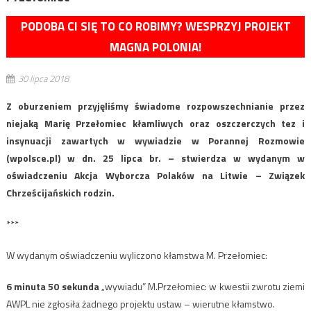
PODOBA CI SIĘ TO CO ROBIMY? WESPRZYJ PROJEKT
MAGNA POLONIA!
30 lipca 2018
Z oburzeniem przyjęliśmy świadome rozpowszechnianie przez
niejaką Marię Przełomiec kłamliwych oraz oszczerczych tez i
insynuacji zawartych w wywiadzie w Porannej Rozmowie
(wpolsce.pl) w dn. 25 lipca br. – stwierdza w wydanym w
oświadczeniu Akcja Wyborcza Polaków na Litwie – Związek
Chrześcijańskich rodzin.
***
W wydanym oświadczeniu wyliczono kłamstwa M. Przełomiec:
6 minuta 50 sekunda
„wywiadu” M.Przełomiec: w kwestii zwrotu ziemi
AWPL nie zgłosiła żadnego projektu ustaw – wierutne kłamstwo.