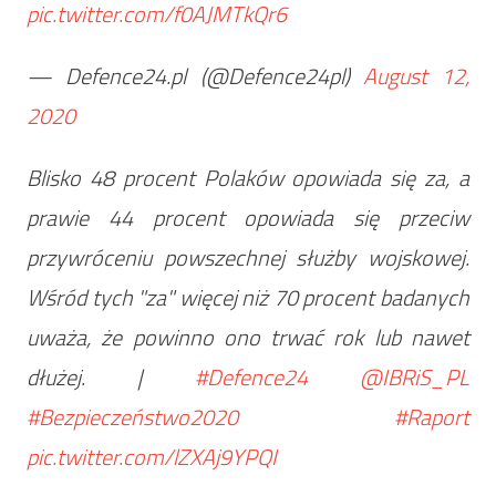
pic.twitter.com/f0AJMTkQr6
— Defence24.pl (@Defence24pl)
August 12,
2020
Blisko 48 procent Polaków opowiada się za, a
prawie 44 procent opowiada się przeciw
przywróceniu powszechnej służby wojskowej.
Wśród tych "za" więcej niż 70 procent badanych
uważa, że powinno ono trwać rok lub nawet
dłużej. |
#Defence24
@IBRiS_PL
#Bezpieczeństwo2020
#Raport
pic.twitter.com/lZXAj9YPQI