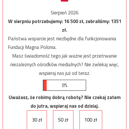
Sierpień 2026
W sierpniu potrzebujemy:
16 500
zł, zebraliśmy:
1351
zł.
Państwa wsparcie jest niezbędne dla funkcjonowania
Fundacji Magna Polonia.
Masz świadomość tego jak ważne jest przetrwanie
niezależnych ośrodków medialnych? Nie zwlekaj więc,
wspieraj nas już od teraz.
8%
Uważasz, że robimy dobrą robotę? Nie czekaj zatem
do jutra, wspieraj nas od dzisiaj.
30 zł
50 zł
100 zł