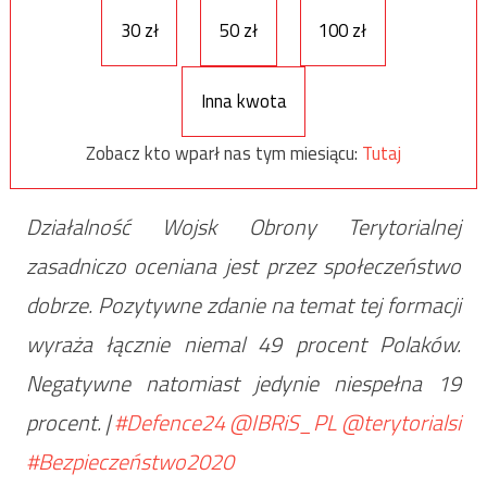
30 zł
50 zł
100 zł
Inna kwota
Zobacz kto wparł nas tym miesiącu:
Tutaj
Działalność Wojsk Obrony Terytorialnej
zasadniczo oceniana jest przez społeczeństwo
dobrze. Pozytywne zdanie na temat tej formacji
wyraża łącznie niemal 49 procent Polaków.
Negatywne natomiast jedynie niespełna 19
procent. |
#Defence24
@IBRiS_PL
@terytorialsi
#Bezpieczeństwo2020