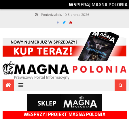
W
S
P
I
E
R
A
J
M
A
G
N
A
P
O
L
O
N
I
A
Poniedziałek, 10 Sierpnia 2026
WESPRZYJ PROJEKT MAGNA POLONIA