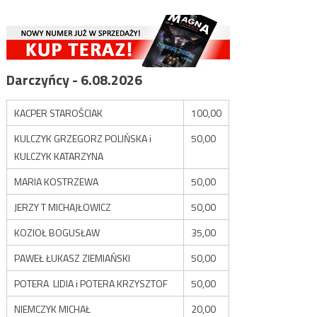
Darczyńcy - 6.08.2026
KACPER STAROŚCIAK
100,00
KULCZYK GRZEGORZ POLIŃSKA i
50,00
KULCZYK KATARZYNA
MARIA KOSTRZEWA
50,00
JERZY T MICHAJŁOWICZ
50,00
KOZIOŁ BOGUSŁAW
35,00
PAWEŁ ŁUKASZ ZIEMIAŃSKI
50,00
POTERA LIDIA i POTERA KRZYSZTOF
50,00
NIEMCZYK MICHAŁ
20,00