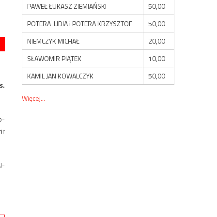
PAWEŁ ŁUKASZ ZIEMIAŃSKI
50,00
POTERA LIDIA i POTERA KRZYSZTOF
50,00
NIEMCZYK MICHAŁ
20,00
SŁAWOMIR PIĄTEK
10,00
KAMIL JAN KOWALCZYK
50,00
s.
Więcej...
o-
ir
l-