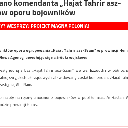
no komendanta „Hajat Tahrir asz-
tów oporu bojowników
MY? WESPRZYJ PROJEKT MAGNA POLONIA!
 punktów oporu ugrupowania „Hajat Tahrir asz-Szam” w prowincji Hom
 News Agency, powołując się na źródła wojskowe.
dowały jedną z baz „Hajat Tahrir asz-Szam” we wsi Ezzeddin w północn
alnej syryjskich sił rządowych zlikwidowany został komendant „Hajat Tahr
 zastępca, Abu Ram.
e naloty na rejony umocnione bojowników w pobliżu miast Ar-Rastan, A
hodzie prowincji Homs.