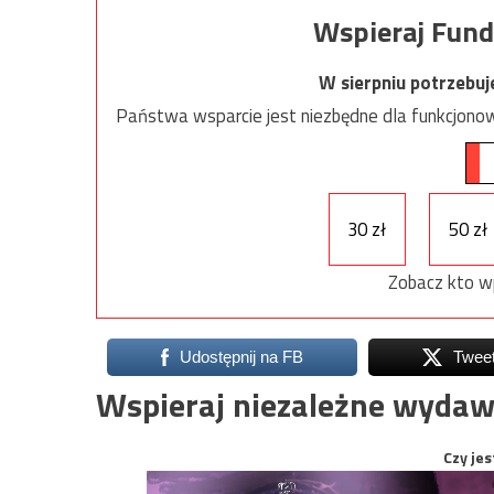
Wspieraj Fund
W sierpniu potrzebu
Państwa wsparcie jest niezbędne dla funkcjonow
30 zł
50 zł
Zobacz kto w
Udostępnij na FB
Twee
Wspieraj niezależne wydaw
Czy jes