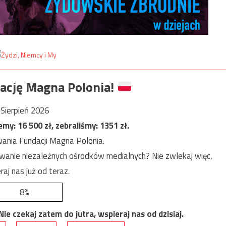
ację Magna Polonia!
Sierpień 2026
jemy:
16 500
zł, zebraliśmy:
1351
zł.
ania Fundacji Magna Polonia.
anie niezależnych ośrodków medialnych? Nie zwlekaj więc,
raj nas już od teraz.
8%
e czekaj zatem do jutra, wspieraj nas od dzisiaj.