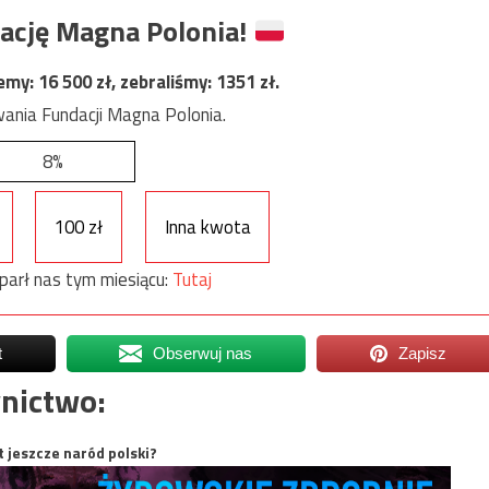
ację Magna Polonia!
jemy:
16 500
zł, zebraliśmy:
1351
zł.
ania Fundacji Magna Polonia.
8%
100 zł
Inna kwota
parł nas tym miesiącu:
Tutaj
t
Obserwuj nas
Zapisz
nictwo:
t jeszcze naród polski?