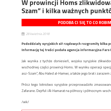
W prowincji Homs zlikwidowa
Szam” i kilka ważnych punk
PODOBA CI SIĘ TO CO ROBI
28 kwietnia 2018
Pododdziały syryjskich sił rządowych rozgromiły kilka
Informację tej treści podała agencja informacyjna Fars
Jak wynika z tychże doniesień, wojska syryjskie zlikwi
wschodniej części prowincji Homs. W wyniku operacji specj
asz-Szam”, Abu Haled al-Hamwi, a także jego brat i zarazem
Prócz tego lotnictwo syryjskie przeprowadziło zmasowan
Zafarane. Dejrful i Al-Hamarat na północy i północnym-wsc
/wk/