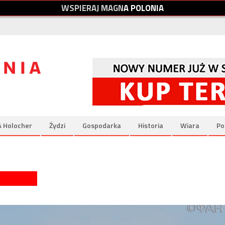
W
S
P
I
E
R
A
J
M
A
G
N
A
P
O
L
O
N
I
A
& Holocher
Żydzi
Gospodarka
Historia
Wiara
Po