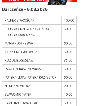
Darczyńcy - 6.08.2026
KACPER STAROŚCIAK
100,00
KULCZYK GRZEGORZ POLIŃSKA i
50,00
KULCZYK KATARZYNA
MARIA KOSTRZEWA
50,00
JERZY T MICHAJŁOWICZ
50,00
KOZIOŁ BOGUSŁAW
35,00
PAWEŁ ŁUKASZ ZIEMIAŃSKI
50,00
POTERA LIDIA i POTERA KRZYSZTOF
50,00
NIEMCZYK MICHAŁ
20,00
SŁAWOMIR PIĄTEK
10,00
KAMIL JAN KOWALCZYK
50,00