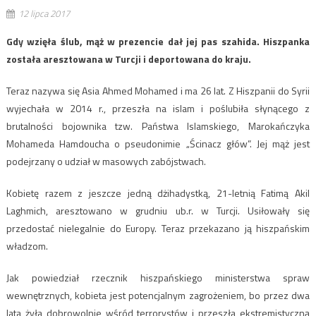
12 lipca 2017
Gdy wzięła ślub, mąż w prezencie dał jej pas szahida. Hiszpanka
została aresztowana w Turcji i deportowana do kraju.
Teraz nazywa się Asia Ahmed Mohamed i ma 26 lat. Z Hiszpanii do Syrii
wyjechała w 2014 r., przeszła na islam i poślubiła słynącego z
brutalności bojownika tzw. Państwa Islamskiego, Marokańczyka
Mohameda Hamdoucha o pseudonimie „Ścinacz głów”. Jej mąż jest
podejrzany o udział w masowych zabójstwach.
Kobietę razem z jeszcze jedną dżihadystką, 21-letnią Fatimą Akil
Laghmich, aresztowano w grudniu ub.r. w Turcji. Usiłowały się
przedostać nielegalnie do Europy. Teraz przekazano ją hiszpańskim
władzom.
Jak powiedział rzecznik hiszpańskiego ministerstwa spraw
wewnętrznych, kobieta jest potencjalnym zagrożeniem, bo przez dwa
lata żyła dobrowolnie wśród terrorystów i przeszła ekstremistyczną