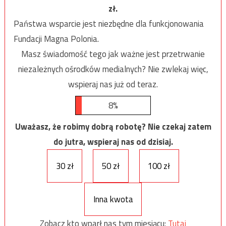
zł.
Państwa wsparcie jest niezbędne dla funkcjonowania
Fundacji Magna Polonia.
Masz świadomość tego jak ważne jest przetrwanie
niezależnych ośrodków medialnych? Nie zwlekaj więc,
wspieraj nas już od teraz.
8%
Uważasz, że robimy dobrą robotę? Nie czekaj zatem
do jutra, wspieraj nas od dzisiaj.
30 zł
50 zł
100 zł
Inna kwota
Zobacz kto wparł nas tym miesiącu:
Tutaj