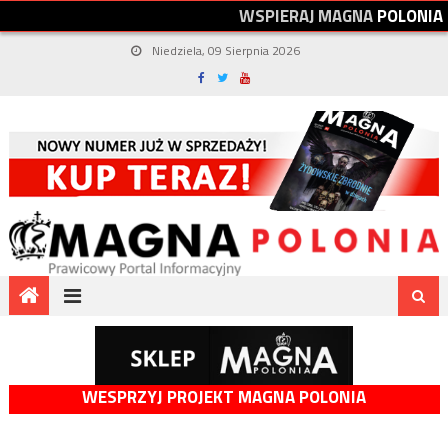
W
S
P
I
E
R
A
J
M
A
G
N
A
P
O
L
O
N
I
A
Niedziela, 09 Sierpnia 2026
WESPRZYJ PROJEKT MAGNA POLONIA