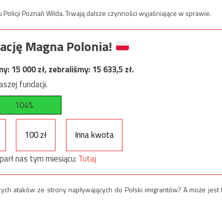
 Policji Poznań Wilda. Trwają dalsze czynności wyjaśniające w sprawie.
ację Magna Polonia!
my:
15 000
zł, zebraliśmy:
15 633,5
zł.
szej fundacji.
104%
100 zł
Inna kwota
parł nas tym miesiącu:
Tutaj
szych ataków ze strony napływających do Polski imigrantów? A może jest 