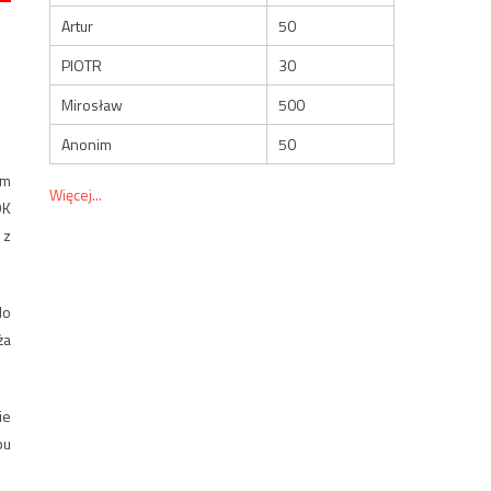
Artur
50
PIOTR
30
Mirosław
500
Anonim
50
ym
Więcej...
OK
 z
do
ża
ie
pu