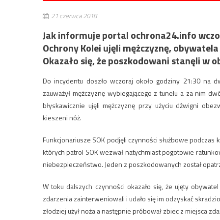
21 czerwca 2018
Jak informuje portal ochrona24.info wczo
Ochrony Kolei ujęli mężczyznę, obywatela
Okazało się, że poszkodowani stanęli w ob
Do incydentu doszło wczoraj około godziny 21:30 na d
zauważył mężczyznę wybiegającego z tunelu a za nim dwóc
błyskawicznie ujęli mężczyznę przy użyciu dźwigni obez
kieszeni nóż.
Funkcjonariusze SOK podjęli czynności służbowe podczas kt
których patrol SOK wezwał natychmiast pogotowie ratunkowe.
niebezpieczeństwo. Jeden z poszkodowanych został opatrzon
W toku dalszych czynności okazało się, że ujęty obywatel
zdarzenia zainterweniowali i udało się im odzyskać skradz
złodziej użył noża a następnie próbował zbiec z miejsca zdar