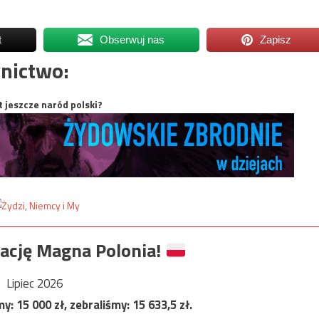
t
Obserwuj nas
Zapisz
nictwo:
t jeszcze naród polski?
ację Magna Polonia!
Lipiec 2026
my:
15 000
zł, zebraliśmy:
15 633,5
zł.