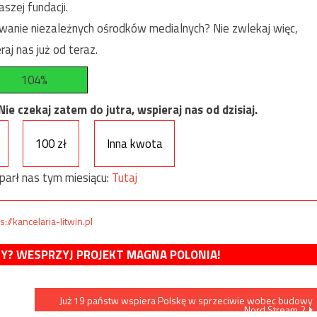
szej fundacji.
anie niezależnych ośrodków medialnych? Nie zwlekaj więc,
raj nas już od teraz.
104%
e czekaj zatem do jutra, wspieraj nas od dzisiaj.
100 zł
Inna kwota
parł nas tym miesiącu:
Tutaj
s://kancelaria-litwin.pl
MY? WESPRZYJ PROJEKT MAGNA POLONIA!
Już 19 państw wspiera Polskę w sprzeciwie wobec budowy
Nord Stream 2