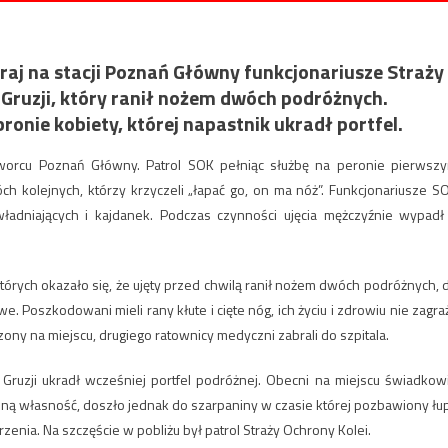
raj na stacji Poznań Główny funkcjonariusze Straży
 Gruzji, który ranił nożem dwóch podróżnych.
ronie kobiety, której napastnik ukradł portfel.
worcu Poznań Główny. Patrol SOK pełniąc służbę na peronie pierwsz
h kolejnych, którzy krzyczeli „łapać go, on ma nóż”. Funkcjonariusze S
władniających i kajdanek. Podczas czynności ujęcia mężczyźnie wypadł
órych okazało się, że ujęty przed chwilą ranił nożem dwóch podróżnych, 
 Poszkodowani mieli rany kłute i cięte nóg, ich życiu i zdrowiu nie zagra
y na miejscu, drugiego ratownicy medyczni zabrali do szpitala.
 Gruzji ukradł wcześniej portfel podróżnej. Obecni na miejscu świadkow
ioną własność, doszło jednak do szarpaniny w czasie której pozbawiony łu
zenia. Na szczęście w pobliżu był patrol Straży Ochrony Kolei.