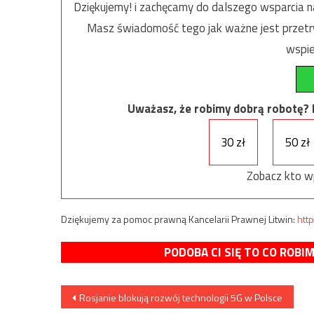
Dziękujemy! i zachęcamy do dalszego wsparcia na
Masz świadomość tego jak ważne jest przetrw
wspie
Uważasz, że robimy dobrą robotę? Ni
30 zł
50 zł
Zobacz kto w
Dziękujemy za pomoc prawną Kancelarii Prawnej Litwin:
http
PODOBA CI SIĘ TO CO ROBI
Nawigacja
Rosjanie blokują rozwój technologii 5G w Polsce