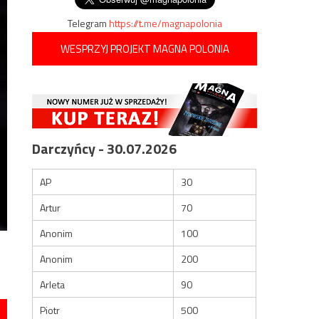
Telegram
https://t.me/magnapolonia
WESPRZYJ PROJEKT MAGNA POLONIA
Darczyńcy - 30.07.2026
AP
30
Artur
70
Anonim
100
Anonim
200
Arleta
90
Piotr
500