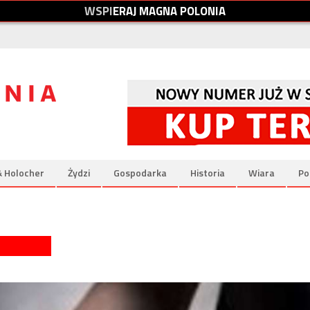
W
S
P
I
E
R
A
J
M
A
G
N
A
P
O
L
O
N
I
A
& Holocher
Żydzi
Gospodarka
Historia
Wiara
Po