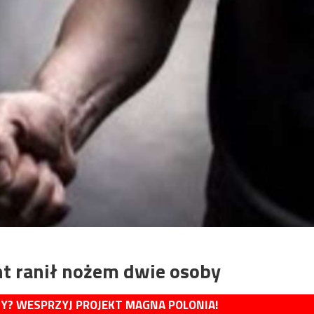
nt ranił nożem dwie osoby
MY? WESPRZYJ PROJEKT MAGNA POLONIA!