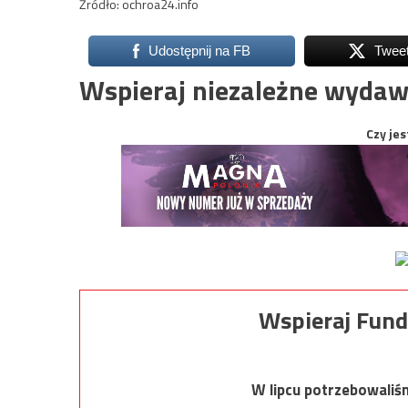
Źródło: ochroa24.info
Udostępnij na FB
Twee
Wspieraj niezależne wydaw
Czy jes
Wspieraj Fund
W lipcu potrzebowaliś