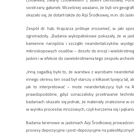
siostrzany gatunek. Wcześniej uważano, że byli oni geograf
okazało się, że dotarli także do Azji Środkowej, m.in. do Jas
Zespół dr. hab. Krajcarza próbuje zrozumieć, w jaki sp
zgromadziły. „Badania wykopaliskowe pokazały, że w jask
kamienne narzędzia i szczątki neandertalczyków występu
mikroskopowych osadów – doszło do erozji i wielokrotneg
jaskini i w efekcie do zwielokrotnienia tego zespołu arch
„Inną zagadką było to, że warstwa z wyrobami neandertal
innego okresu; ten osad był starszy o kilkaset tysięcy lat,
jak to interpretować – może neandertalczycy byli na A
prawdopodobne, gdyż oznaczałoby przetrwanie techniki
badaniach okazało się jednak, że materiały znalezione w
w wyniku procesów mrozowych, czyli kurczenia się i pękan
Badania terenowe w jaskiniach Azji Środkowej prowadzone p
procesy depozycyjne i post-depozycyjne na paleolitycznyc