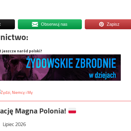
t
Obserwuj nas
Zapisz
nictwo:
t jeszcze naród polski?
ację Magna Polonia!
Lipiec 2026