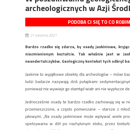
archeologicznych w Azji Śro
PODOBA CI SIĘ TO CO ROBI
21 sierpnia 2021
Bardzo rzadko się zdarza, by osady jaskiniowe, kryją
niezmienionym kształcie. Tak właśnie jest w Jask
neandertalczyków. Geologiczny kontekst tych odkryć bad
Jaskinie to wyjątkowe obiekty dla archeologów – mówi bad
ludzi badacze nazywają dziś pułapkami sedymentacyjnym
ponieważ nie wywieje go stamtąd wiatr ani nie wypłucze de
Jednocześnie osady te bardzo rzadko zachowują się w nie
przemieszczone, a często pomieszane – starsze z młods
jałowymi. „Na osady jaskiniowe może wpływać wiele pr
spełzywania w dół po nachylonym stoku, przez bioturb