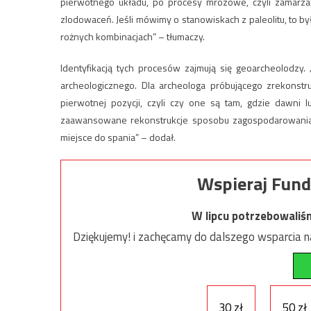
pierwotnego układu, po procesy mrozowe, czyli zamarza
zlodowaceń. Jeśli mówimy o stanowiskach z paleolitu, to by
rożnych kombinacjach” – tłumaczy.
Identyfikacją tych procesów zajmują się geoarcheolodzy
archeologicznego. Dla archeologa próbującego zrekonstru
pierwotnej pozycji, czyli czy one są tam, gdzie dawni l
zaawansowane rekonstrukcje sposobu zagospodarowania ja
miejsce do spania” – dodał.
Wspieraj Fund
W lipcu potrzebowaliś
Dziękujemy! i zachęcamy do dalszego wsparcia na
30 zł
50 zł