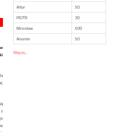
Artur
50
PIOTR
30
Mirosław
500
Anonim
50
 w
Więcej...
ki
la
t,
ją
 z
go
ie