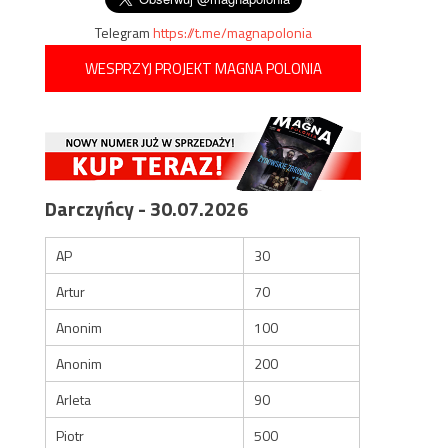
Telegram
https://t.me/magnapolonia
WESPRZYJ PROJEKT MAGNA POLONIA
Darczyńcy - 30.07.2026
AP
30
Artur
70
Anonim
100
Anonim
200
Arleta
90
Piotr
500