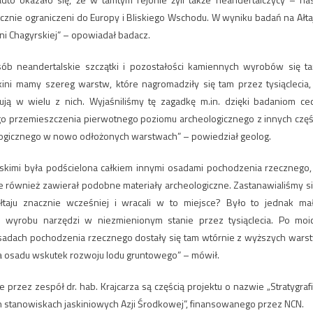
icznie ograniczeni do Europy i Bliskiego Wschodu. W wyniku badań na Ałta
kini Chagyrskiej” – opowiadał badacz.
osób neandertalskie szczątki i pozostałości kamiennych wyrobów się t
ini mamy szereg warstw, które nagromadziły się tam przez tysiąclecia,
ją w wielu z nich. Wyjaśniliśmy tę zagadkę m.in. dzięki badaniom ce
o przemieszczenia pierwotnego poziomu archeologicznego z innych częś
eologicznego w nowo odłożonych warstwach” – powiedział geolog.
skimi była podścielona całkiem innymi osadami pochodzenia rzecznego,
 ale również zawierał podobne materiały archeologiczne. Zastanawialiśmy si
łtaju znacznie wcześniej i wracali w to miejsce? Było to jednak ma
 wyrobu narzędzi w niezmienionym stanie przez tysiąclecia. Po moi
 osadach pochodzenia rzecznego dostały się tam wtórnie z wyższych wars
ia osadu wskutek rozwoju lodu gruntowego” – mówił.
rzez zespół dr. hab. Krajcarza są częścią projektu o nazwie „Stratygrafi
h stanowiskach jaskiniowych Azji Środkowej”, finansowanego przez NCN.