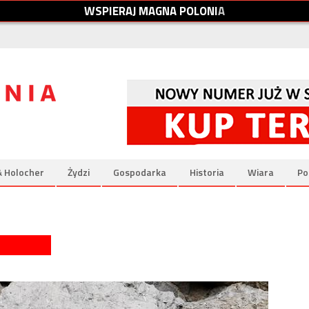
W
S
P
I
E
R
A
J
M
A
G
N
A
P
O
L
O
N
I
A
& Holocher
Żydzi
Gospodarka
Historia
Wiara
Po