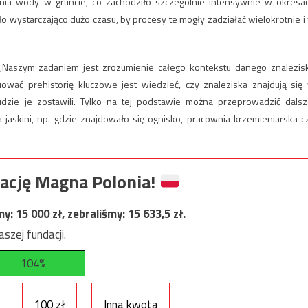
nia wody w gruncie, co zachodziło szczególnie intensywnie w okresa
ło wystarczająco dużo czasu, by procesy te mogły zadziałać wielokrotnie i
. „Naszym zadaniem jest zrozumienie całego kontekstu danego znalezis
ować prehistorię kluczowe jest wiedzieć, czy znaleziska znajdują się
udzie je zostawili. Tylko na tej podstawie można przeprowadzić dalsz
skini, np. gdzie znajdowało się ognisko, pracownia krzemieniarska c
ację Magna Polonia!
my:
15 000
zł, zebraliśmy:
15 633,5
zł.
szej fundacji.
104%
100 zł
Inna kwota