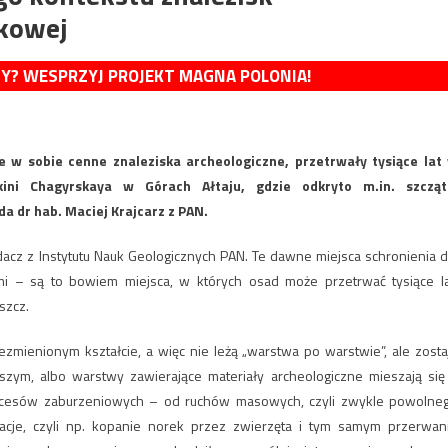
dkowej
MY? WESPRZYJ PROJEKT MAGNA POLONIA!
ce w sobie cenne znaleziska archeologiczne, przetrwały tysiące lat
ini Chagyrskaya w Górach Ałtaju, gdzie odkryto m.in. szcząt
a dr hab. Maciej Krajcarz z PAN.
acz z Instytutu Nauk Geologicznych PAN. Te dawne miejsca schronienia d
i – są to bowiem miejsca, w których osad może przetrwać tysiące la
szcz.
zmienionym kształcie, a więc nie leżą „warstwa po warstwie”, ale zosta
zym, albo warstwy zawierające materiały archeologiczne mieszają się
ocesów zaburzeniowych – od ruchów masowych, czyli zwykle powolne
acje, czyli np. kopanie norek przez zwierzęta i tym samym przerwan