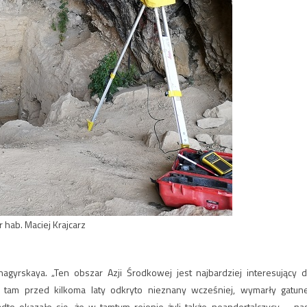
r hab. Maciej Krajcarz
gyrskaya. „Ten obszar Azji Środkowej jest najbardziej interesujący d
To tam przed kilkoma laty odkryto nieznany wcześniej, wymarły gatun
dto okazało się, że w tamtym rejonie żyli także neandertalczycy – na