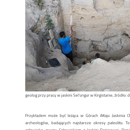
geolog przy pracy w jaskini Sel’ungur w Kirgistanie, źródło: d
Przykładem może być leżąca w Górach Ałtaju Jaskinia Cha
archeologów, badających najstarsze okresy paleolitu. 
człowieka, zwany Człowiekiem z Jaskini Denisowej. Pona