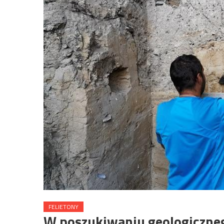
FELIETONY
W poszukiwaniu geologiczneg