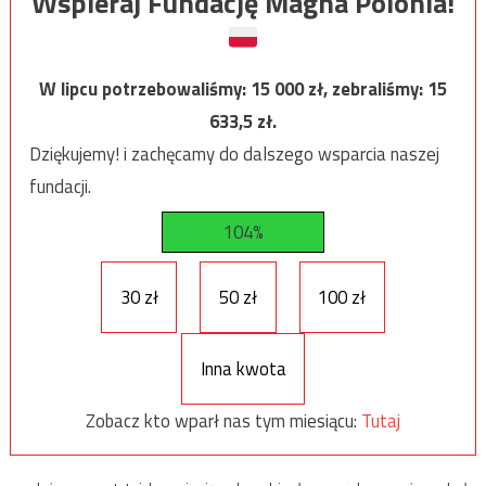
Wspieraj Fundację Magna Polonia!
W lipcu potrzebowaliśmy:
15 000
zł, zebraliśmy:
15
633,5
zł.
Dziękujemy! i zachęcamy do dalszego wsparcia naszej
fundacji.
104%
30 zł
50 zł
100 zł
Inna kwota
Zobacz kto wparł nas tym miesiącu:
Tutaj