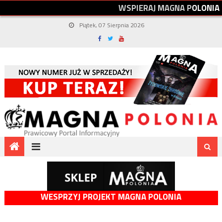
W
S
P
I
E
R
A
J
M
A
G
N
A
P
O
L
O
N
I
A
Piątek, 07 Sierpnia 2026
WESPRZYJ PROJEKT MAGNA POLONIA