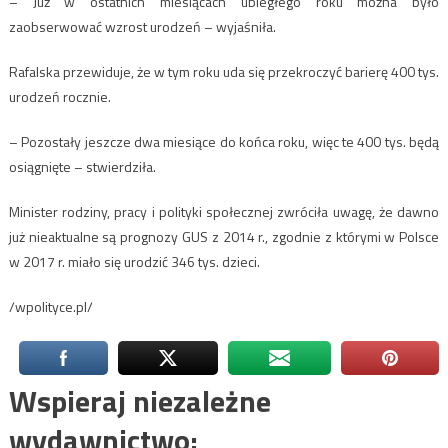
– Już w ostatnich miesiącach ubiegłego roku można było
zaobserwować wzrost urodzeń – wyjaśniła.
Rafalska przewiduje, że w tym roku uda się przekroczyć barierę 400 tys.
urodzeń rocznie.
– Pozostały jeszcze dwa miesiące do końca roku, więc te 400 tys. będą
osiągnięte – stwierdziła.
Minister rodziny, pracy i polityki społecznej zwróciła uwagę, że dawno
już nieaktualne są prognozy GUS z 2014 r., zgodnie z którymi w Polsce
w 2017 r. miało się urodzić 346 tys. dzieci.
/wpolityce.pl/
Wspieraj niezależne
wydawnictwo: