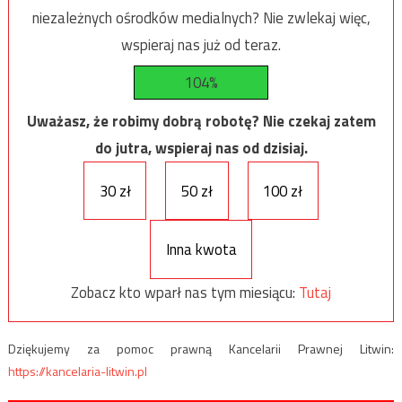
niezależnych ośrodków medialnych? Nie zwlekaj więc,
wspieraj nas już od teraz.
104%
Uważasz, że robimy dobrą robotę? Nie czekaj zatem
do jutra, wspieraj nas od dzisiaj.
30 zł
50 zł
100 zł
Inna kwota
Zobacz kto wparł nas tym miesiącu:
Tutaj
Dziękujemy za pomoc prawną Kancelarii Prawnej Litwin:
https://kancelaria-litwin.pl