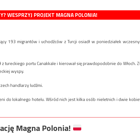
MY? WESPRZYJ PROJEKT MAGNA POLONIA!
żący 193 migrantów i uchodźców z Turcji osiadł w poniedziałek wczesn
ł z tureckiego portu Canakkale i kierował się prawdopodobnie do Włoch. Z
eckiej wyspy.
zech handlarzy ludźmi.
eni do lokalnego hotelu. Wśród nich jest kilka osób nieletnich i dwie kobie
ację Magna Polonia!