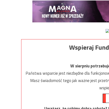
Wspieraj Fund
W sierpniu potrzebu
Państwa wsparcie jest niezbędne dla funkcjonow
Masz świadomość tego jak ważne jest przetrw
wspie
Uważasz, że robimy dobrą robotę? Ni