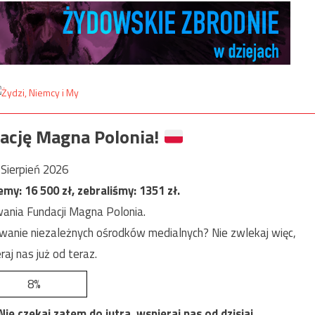
ację Magna Polonia!
Sierpień 2026
jemy:
16 500
zł, zebraliśmy:
1351
zł.
ania Fundacji Magna Polonia.
anie niezależnych ośrodków medialnych? Nie zwlekaj więc,
raj nas już od teraz.
8%
e czekaj zatem do jutra, wspieraj nas od dzisiaj.