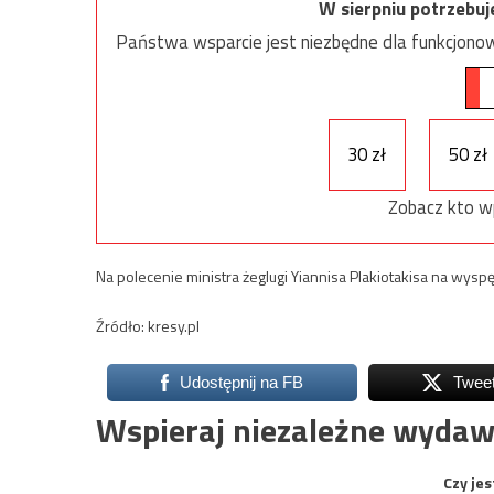
W sierpniu potrzebu
Państwa wsparcie jest niezbędne dla funkcjonow
30 zł
50 zł
Zobacz kto w
Na polecenie ministra żeglugi Yiannisa Plakiotakisa na wys
Źródło: kresy.pl
Udostępnij na FB
Twee
Wspieraj niezależne wydaw
Czy jes