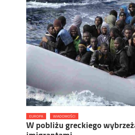
EUROPA
WIADOMOŚCI
W pobliżu greckiego wybrzeża
imigrantami