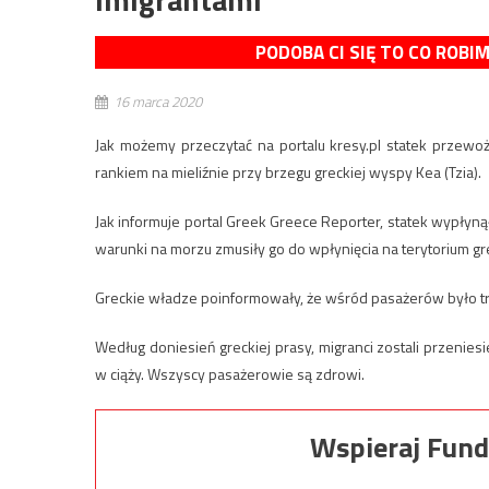
PODOBA CI SIĘ TO CO ROBI
16 marca 2020
Jak możemy przeczytać na portalu kresy.pl statek przewo
rankiem na mieliźnie przy brzegu greckiej wyspy Kea (Tzia).
Jak informuje portal Greek Greece Reporter, statek wypłyną
warunki na morzu zmusiły go do wpłynięcia na terytorium gr
Greckie władze poinformowały, że wśród pasażerów było tr
Według doniesień greckiej prasy, migranci zostali przeniesi
w ciąży. Wszyscy pasażerowie są zdrowi.
Wspieraj Fund