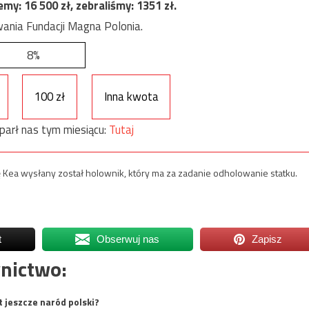
jemy:
16 500
zł, zebraliśmy:
1351
zł.
ania Fundacji Magna Polonia.
8%
100 zł
Inna kwota
parł nas tym miesiącu:
Tutaj
pę Kea wysłany został holownik, który ma za zadanie odholowanie statku.
t
Obserwuj nas
Zapisz
nictwo:
t jeszcze naród polski?