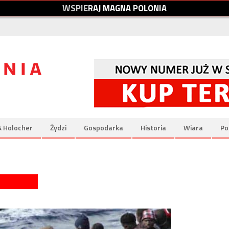
W
S
P
I
E
R
A
J
M
A
G
N
A
P
O
L
O
N
I
A
& Holocher
Żydzi
Gospodarka
Historia
Wiara
Po