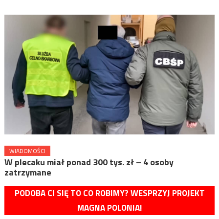
WIADOMOŚCI
W plecaku miał ponad 300 tys. zł – 4 osoby
zatrzymane
PODOBA CI SIĘ TO CO ROBIMY? WESPRZYJ PROJEKT
MAGNA POLONIA!