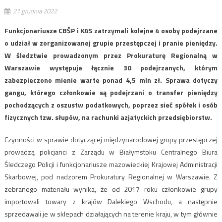
21 grudnia 2022
Funkcjonariusze CBŚP i KAS zatrzymali kolejne 4 osoby podejrzane
o udział w zorganizowanej grupie przestępczej i pranie pieniędzy.
W śledztwie prowadzonym przez Prokuraturę Regionalną w
Warszawie występuje łącznie 30 podejrzanych, którym
zabezpieczono mienie warte ponad 4,5 mln zł. Sprawa dotyczy
gangu, którego członkowie są podejrzani o transfer pieniędzy
pochodzących z oszustw podatkowych, poprzez sieć spółek i osób
fizycznych tzw. słupów, na rachunki azjatyckich przedsiębiorstw.
Czynności w sprawie dotyczącej międzynarodowej grupy przestępczej
prowadzą policjanci z Zarządu w Białymstoku Centralnego Biura
Śledczego Policji i funkcjonariusze mazowieckiej Krajowej Administracji
Skarbowej, pod nadzorem Prokuratury Regionalnej w Warszawie. Z
zebranego materiału wynika, że od 2017 roku członkowie grupy
importowali towary z krajów Dalekiego Wschodu, a następnie
sprzedawali je w sklepach działających na terenie kraju, w tym głównie