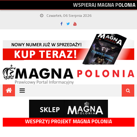
W
S
P
I
E
R
A
J
M
A
G
N
A
P
O
L
O
N
I
A
Czwartek, 06 Sierpnia 2026
WESPRZYJ PROJEKT MAGNA POLONIA