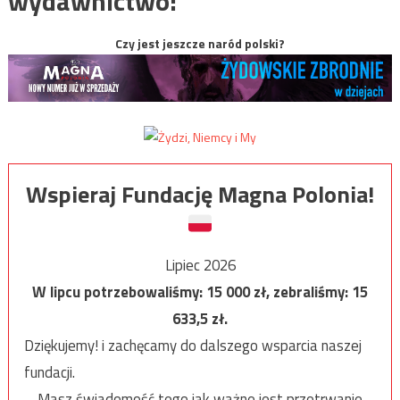
wydawnictwo:
Czy jest jeszcze naród polski?
Wspieraj Fundację Magna Polonia!
Lipiec 2026
W lipcu potrzebowaliśmy:
15 000
zł, zebraliśmy:
15
633,5
zł.
Dziękujemy! i zachęcamy do dalszego wsparcia naszej
fundacji.
Masz świadomość tego jak ważne jest przetrwanie