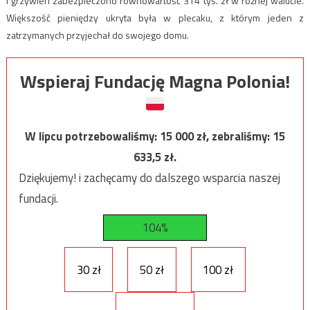
i grzywien zabezpieczono równowartość 314 tys. zł w różnej walucie.
Większość pieniędzy ukryta była w plecaku, z którym jeden z
zatrzymanych przyjechał do swojego domu.
Wspieraj Fundację Magna Polonia!
W lipcu potrzebowaliśmy:
15 000
zł, zebraliśmy:
15
633,5
zł.
Dziękujemy! i zachęcamy do dalszego wsparcia naszej
fundacji.
104%
30 zł
50 zł
100 zł