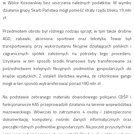
w Wólce Kosowskiej bez uiszczania należnych podatków. W wyniku
działania grupy Skarb Państwa mógł ponieść straty rzędu blisko 19 mln
zł.
Przedmiotem obrotu był różnego rodzaju sprzęt, w tym także drobne
AGD, zabawki, akcesoria sportowe oraz tekstylia. Towar był
transportowany, przy wykorzystaniu fikcyjnie działających polskich i
zagranicznych spółek założonych na potrzeby tego procederu.
Uzyskane w ten sposób środki finansowe były transferowane za
pośrednictwem kolejnych fikcyjnych podmiotów gospodarczych do
krajów azjatyckich. Z ustaleń śledztwa wynika, że członkowie gangu
mogli w ten sposób wytransferować ponad 180 mln zł.
Na podstawie zebranego materiału dowodowego policjanci CBŚP i
funkcjonariusze KAS przeprowadzili działania na terenie województwa
mazowieckiego. Wówczas to zatrzymano 4 osoby i zabezpieczono
dokumentację, komputery, nośniki danych informatycznych oraz
pieczątki różnych podmiotów gospodarczych. Na poczet przyszłych kar