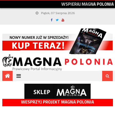
W
S
P
I
E
R
A
J
M
A
G
N
A
P
O
L
O
N
I
A
Piątek, 07 Sierpnia 2026
WESPRZYJ PROJEKT MAGNA POLONIA