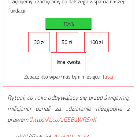
Dziękujemy! i zachęcamy do dalszego wsparcia naszej
fundacji.
104%
30 zł
50 zł
100 zł
Inna kwota
Zobacz kto wparł nas tym miesiącu:
Tutaj
Rytuał, co roku odbywający się przed świątynią,
milicjanci uznali za „działanie niezgodne z
prawem”.
https://t.co/zGEBaWRSnK
— eKAI (@ekaipl)
April 10, 2023