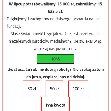
W lipcu potrzebowaliśmy:
15 000
zł, zebraliśmy:
15
633,5
zł.
Dziękujemy! i zachęcamy do dalszego wsparcia naszej
fundacji.
Masz świadomość tego jak ważne jest przetrwanie
niezależnych ośrodków medialnych? Nie zwlekaj więc,
wspieraj nas już od teraz.
104%
Uważasz, że robimy dobrą robotę? Nie czekaj zatem
do jutra, wspieraj nas od dzisiaj.
30 zł
50 zł
100 zł
Inna kwota