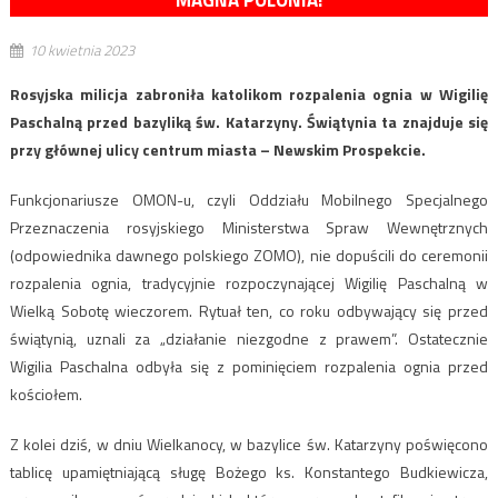
MAGNA POLONIA!
10 kwietnia 2023
Rosyjska milicja zabroniła katolikom rozpalenia ognia w Wigilię
Paschalną przed bazyliką św. Katarzyny. Świątynia ta znajduje się
przy głównej ulicy centrum miasta – Newskim Prospekcie.
Funkcjonariusze OMON-u, czyli Oddziału Mobilnego Specjalnego
Przeznaczenia rosyjskiego Ministerstwa Spraw Wewnętrznych
(odpowiednika dawnego polskiego ZOMO), nie dopuścili do ceremonii
rozpalenia ognia, tradycyjnie rozpoczynającej Wigilię Paschalną w
Wielką Sobotę wieczorem. Rytuał ten, co roku odbywający się przed
świątynią, uznali za „działanie niezgodne z prawem”. Ostatecznie
Wigilia Paschalna odbyła się z pominięciem rozpalenia ognia przed
kościołem.
Z kolei dziś, w dniu Wielkanocy, w bazylice św. Katarzyny poświęcono
tablicę upamiętniającą sługę Bożego ks. Konstantego Budkiewicza,