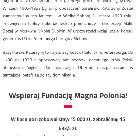
męczennika z czasów radzieckich, którego proces beatyfikacyjny trwa.
W latach 1905-1923 był on proboszczem parafii św. Katarzyny. Został
zamordowany sto lat temu, w Wielką Sobotę 31 marca 1923 roku.
Poświęcenia tablicy dokonał biskup pomocniczy archidiecezji Matki
Bożej w Moskwie Nikołaj Dubinin. W uroczystości wziął udział konsul
generalny PR w Petersburgu Grzegorz Ślubowski.
Bazylika św. Katarzyny to najstarszy kościół katolicki w Petersburgu. Od
1798 do 1938 r. spoczywały tam szczątki ostatniego króla Polski
Stanisława Augusta Poniatowskiego. Obecnie duszpasterzami w
tamtejszej parafii są polscy dominikanie.
Wspieraj Fundację Magna Polonia!
W lipcu potrzebowaliśmy:
15 000
zł, zebraliśmy:
15
633,5
zł.