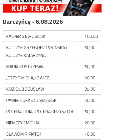
Darczyńcy - 6.08.2026
KACPER STAROŚCIAK
100,00
KULCZYK GRZEGORZ POLIŃSKA i
50,00
KULCZYK KATARZYNA
MARIA KOSTRZEWA
50,00
JERZY T MICHAJŁOWICZ
50,00
KOZIOŁ BOGUSŁAW
35,00
PAWEŁ ŁUKASZ ZIEMIAŃSKI
50,00
POTERA LIDIA i POTERA KRZYSZTOF
50,00
NIEMCZYK MICHAŁ
20,00
SŁAWOMIR PIĄTEK
10,00