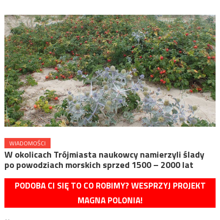
WIADOMOŚCI
W okolicach Trójmiasta naukowcy namierzyli ślady
po powodziach morskich sprzed 1500 – 2000 lat
PODOBA CI SIĘ TO CO ROBIMY? WESPRZYJ PROJEKT
MAGNA POLONIA!