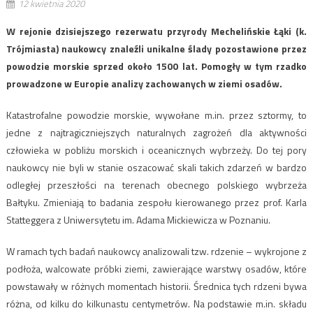
12 kwietnia 2020
W rejonie dzisiejszego rezerwatu przyrody Mechelińskie Łąki (k.
Trójmiasta) naukowcy znaleźli unikalne ślady pozostawione przez
powodzie morskie sprzed około 1500 lat. Pomogły w tym rzadko
prowadzone w Europie analizy zachowanych w ziemi osadów.
Katastrofalne powodzie morskie, wywołane m.in. przez sztormy, to
jedne z najtragiczniejszych naturalnych zagrożeń dla aktywności
człowieka w pobliżu morskich i oceanicznych wybrzeży. Do tej pory
naukowcy nie byli w stanie oszacować skali takich zdarzeń w bardzo
odległej przeszłości na terenach obecnego polskiego wybrzeża
Bałtyku. Zmieniają to badania zespołu kierowanego przez prof. Karla
Statteggera z Uniwersytetu im. Adama Mickiewicza w Poznaniu.
W ramach tych badań naukowcy analizowali tzw. rdzenie – wykrojone z
podłoża, walcowate próbki ziemi, zawierające warstwy osadów, które
powstawały w różnych momentach historii. Średnica tych rdzeni bywa
różna, od kilku do kilkunastu centymetrów. Na podstawie m.in. składu