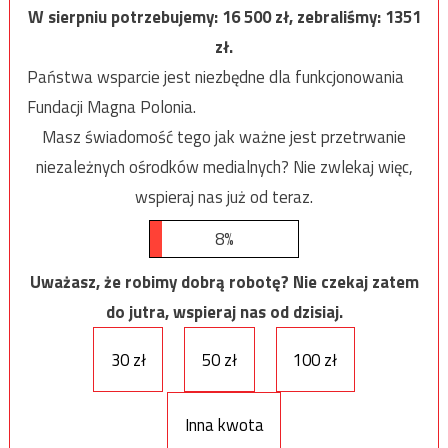
W sierpniu potrzebujemy:
16 500
zł, zebraliśmy:
1351
zł.
Państwa wsparcie jest niezbędne dla funkcjonowania
Fundacji Magna Polonia.
Masz świadomość tego jak ważne jest przetrwanie
niezależnych ośrodków medialnych? Nie zwlekaj więc,
wspieraj nas już od teraz.
8%
Uważasz, że robimy dobrą robotę? Nie czekaj zatem
do jutra, wspieraj nas od dzisiaj.
30 zł
50 zł
100 zł
Inna kwota