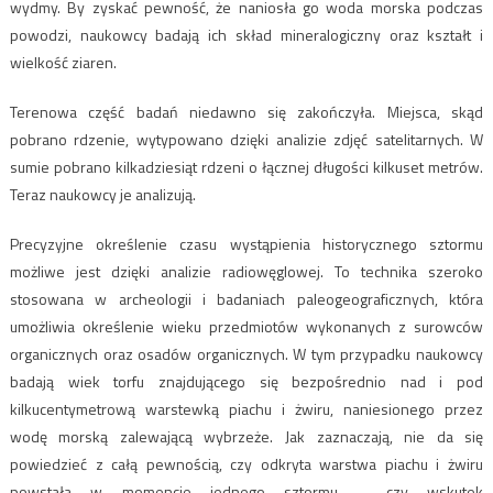
wydmy. By zyskać pewność, że naniosła go woda morska podczas
powodzi, naukowcy badają ich skład mineralogiczny oraz kształt i
wielkość ziaren.
Terenowa część badań niedawno się zakończyła. Miejsca, skąd
pobrano rdzenie, wytypowano dzięki analizie zdjęć satelitarnych. W
sumie pobrano kilkadziesiąt rdzeni o łącznej długości kilkuset metrów.
Teraz naukowcy je analizują.
Precyzyjne określenie czasu wystąpienia historycznego sztormu
możliwe jest dzięki analizie radiowęglowej. To technika szeroko
stosowana w archeologii i badaniach paleogeograficznych, która
umożliwia określenie wieku przedmiotów wykonanych z surowców
organicznych oraz osadów organicznych. W tym przypadku naukowcy
badają wiek torfu znajdującego się bezpośrednio nad i pod
kilkucentymetrową warstewką piachu i żwiru, naniesionego przez
wodę morską zalewającą wybrzeże. Jak zaznaczają, nie da się
powiedzieć z całą pewnością, czy odkryta warstwa piachu i żwiru
powstała w momencie jednego sztormu – czy wskutek