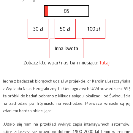
8%
30 zł
50 zł
100 zł
Inna kwota
Zobacz kto wparł nas tym miesiącu:
Tutaj
Jedna z badaczek biorących udział w projekcie, dr Karolina Leszczyńska
z Wydziału Nauk Geograficznych i Geologicznych UAM powiedziała PAP,
że próbki do badań pobrano z kilkudziesięciu lokalizacji: od Świnoujścia
na zachodzie po Trójmiasto na wschodzie. Pierwsze wnioski są jej
zdaniem bardzo obiecujące.
„Udało się nam na przykład wykryć zapis intensywnych sztormów,
które zdarzyły się prawdopodobnie 1500-2000 lat temu w rejonie