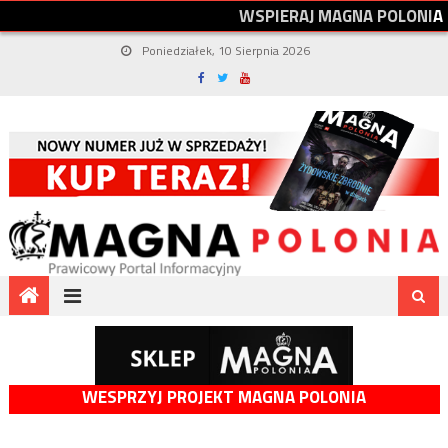
W
S
P
I
E
R
A
J
M
A
G
N
A
P
O
L
O
N
I
A
Poniedziałek, 10 Sierpnia 2026
WESPRZYJ PROJEKT MAGNA POLONIA