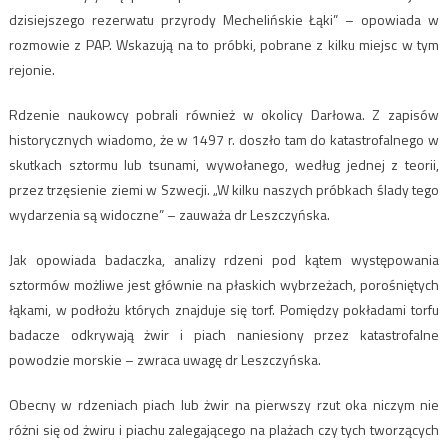
dzisiejszego rezerwatu przyrody Mechelińskie Łąki” – opowiada w
rozmowie z PAP. Wskazują na to próbki, pobrane z kilku miejsc w tym
rejonie.
Rdzenie naukowcy pobrali również w okolicy Darłowa. Z zapisów
historycznych wiadomo, że w 1497 r. doszło tam do katastrofalnego w
skutkach sztormu lub tsunami, wywołanego, według jednej z teorii,
przez trzęsienie ziemi w Szwecji. „W kilku naszych próbkach ślady tego
wydarzenia są widoczne” – zauważa dr Leszczyńska.
Jak opowiada badaczka, analizy rdzeni pod kątem występowania
sztormów możliwe jest głównie na płaskich wybrzeżach, porośniętych
łąkami, w podłożu których znajduje się torf. Pomiędzy pokładami torfu
badacze odkrywają żwir i piach naniesiony przez katastrofalne
powodzie morskie – zwraca uwagę dr Leszczyńska.
Obecny w rdzeniach piach lub żwir na pierwszy rzut oka niczym nie
różni się od żwiru i piachu zalegającego na plażach czy tych tworzących