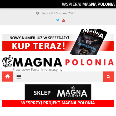
W
S
P
I
E
R
A
J
M
A
G
N
A
P
O
L
O
N
I
A
Piątek, 07 Sierpnia 2026
WESPRZYJ PROJEKT MAGNA POLONIA