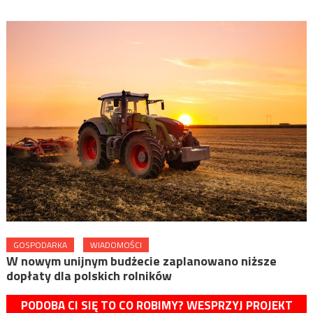
GOSPODARKA
WIADOMOŚCI
W nowym unijnym budżecie zaplanowano niższe
dopłaty dla polskich rolników
PODOBA CI SIĘ TO CO ROBIMY? WESPRZYJ PROJEKT