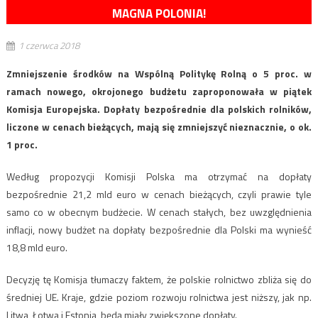
MAGNA POLONIA!
1 czerwca 2018
Zmniejszenie środków na Wspólną Politykę Rolną o 5 proc. w
ramach nowego, okrojonego budżetu zaproponowała w piątek
Komisja Europejska. Dopłaty bezpośrednie dla polskich rolników,
liczone w cenach bieżących, mają się zmniejszyć nieznacznie, o ok.
1 proc.
Według propozycji Komisji Polska ma otrzymać na dopłaty
bezpośrednie 21,2 mld euro w cenach bieżących, czyli prawie tyle
samo co w obecnym budżecie. W cenach stałych, bez uwzględnienia
inflacji, nowy budżet na dopłaty bezpośrednie dla Polski ma wynieść
18,8 mld euro.
Decyzję tę Komisja tłumaczy faktem, że polskie rolnictwo zbliża się do
średniej UE. Kraje, gdzie poziom rozwoju rolnictwa jest niższy, jak np.
Litwa, Łotwa i Estonia, będą miały zwiększone dopłaty.