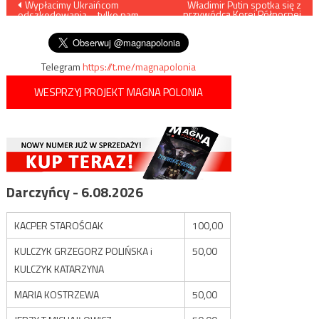
Nawigacja
Wypłacimy Ukraińcom
Władimir Putin spotka się z
przywódcą Korei Północnej
odszkodowania – tylko nam
Kim Dzong Unem
wpisu
się nic nie należy
Telegram
https://t.me/magnapolonia
WESPRZYJ PROJEKT MAGNA POLONIA
Darczyńcy - 6.08.2026
KACPER STAROŚCIAK
100,00
KULCZYK GRZEGORZ POLIŃSKA i
50,00
KULCZYK KATARZYNA
MARIA KOSTRZEWA
50,00