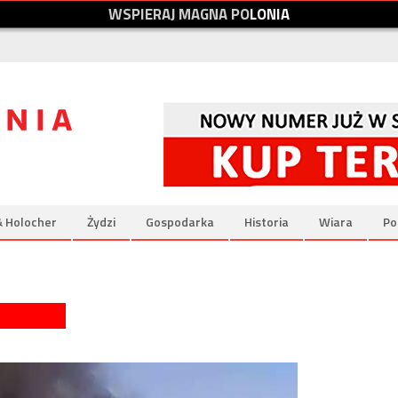
W
S
P
I
E
R
A
J
M
A
G
N
A
P
O
L
O
N
I
A
& Holocher
Żydzi
Gospodarka
Historia
Wiara
Po