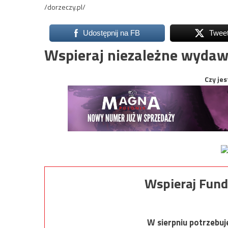
/dorzeczy.pl/
Udostępnij na FB
Twee
Wspieraj niezależne wydaw
Czy jes
Wspieraj Fund
W sierpniu potrzebu