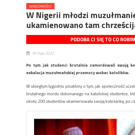
WIADOMOŚCI
W Nigerii młodzi muzułmanie
ukamienowano tam chrześci
PODOBA CI SIĘ TO CO ROBI
16 maja 2022
Po tym jak studenci brutalnie zamordowali swoją kol
eskalacja muzułmańskiej przemocy wobec katolików.
W ubiegłym tygodniu pisaliśmy o tym, jak społeczność ucze
brutalnego mordu dokonanego na katolickiej studentce, k
około 200 studentów ukamienowała swoją koleżankę, po czym 