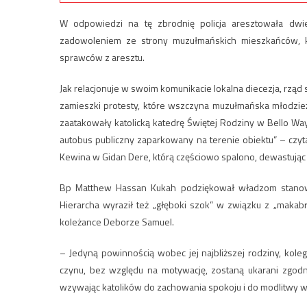
W odpowiedzi na tę zbrodnię policja aresztowała dwi
zadowoleniem ze strony muzułmańskich mieszkańców, kt
sprawców z aresztu.
Jak relacjonuje w swoim komunikacie lokalna diecezja, rzą
zamieszki protesty, które wszczyna muzułmańska młodzie
zaatakowały katolicką katedrę Świętej Rodziny w Bello Way
autobus publiczny zaparkowany na terenie obiektu” – czyta
Kewina w Gidan Dere, którą częściowo spalono, dewastując 
Bp Matthew Hassan Kukah podziękował władzom stanowym
Hierarcha wyraził też „głęboki szok” w związku z „maka
koleżance Deborze Samuel.
– Jedyną powinnością wobec jej najbliższej rodziny, kole
czynu, bez względu na motywację, zostaną ukarani zgod
wzywając katolików do zachowania spokoju i do modlitwy w