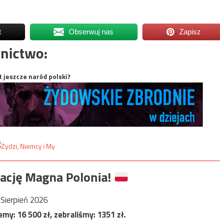
t
Obserwuj nas
Zapisz
nictwo:
t jeszcze naród polski?
ację Magna Polonia!
Sierpień 2026
jemy:
16 500
zł, zebraliśmy:
1351
zł.