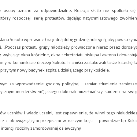
e osoby uznane za odpowiedzialne. Reakcja służb nie spotkała się
órzy rozpoczęli serię protestów, żądając natychmiastowego zwolnien
d stanu Sokoto wprowadził na jedną dobę godzinę policyjną, aby powstrzym
ż. „Podczas protestu grupy młodzieży prowadzone nieraz przez dorosły
, wybijając okna kościelne, okna sekretariatu biskupa Lawtona i dewastuj
my w komunikacie diecezji Sokoto. Islamiści zaatakowali także katedrę ś
przy tym nowy budynek szpitala działajacego przy kościele.
 za wprowadzenie godziny policyjnej i zamiar stłumienia zamiesze
brycznym morderstwem”, jakiego dokonali muzułmańscy studenci na swoj
gów uczniów i władz uczelni, jest zapewnienie, że winni tego nieludzkie
nie z obowiązującymi przepisami w naszym kraju – powiedział bp Kuka
 intencji rodziny zamordowanej dziewczyny.