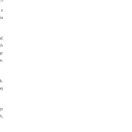
 z
ia
ać
ch
ąc
w.
k.
ej
go
h,