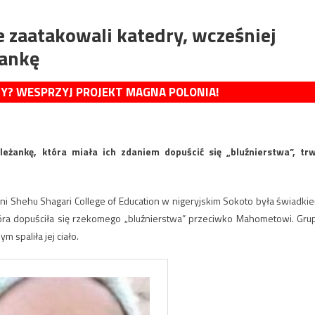
 zaatakowali katedry, wcześniej
jankę
MY? WESPRZYJ PROJEKT MAGNA POLONIA!
eżankę, która miała ich zdaniem dopuścić się „bluźnierstwa”, tr
lni Shehu Shagari College of Education w nigeryjskim Sokoto była świadki
tóra dopuściła się rzekomego „bluźnierstwa” przeciwko Mahometowi. Gru
spaliła jej ciało.