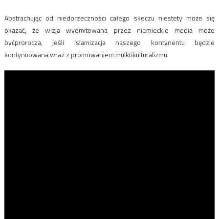
Abstrachując od niedorzeczności całego skeczu niestety może się
okazać, że wizja wyemitowana przez niemieckie media może
byćprorocza, jeśli islamizacja naszego kontynentu będzie
kontynuowana wraz z promowaniem mulktikulturalizmu.