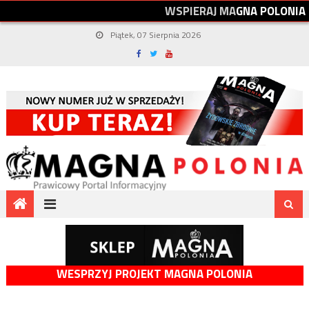
W
S
P
I
E
R
A
J
M
A
G
N
A
P
O
L
O
N
I
A
Piątek, 07 Sierpnia 2026
WESPRZYJ PROJEKT MAGNA POLONIA