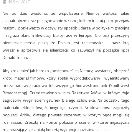
30 lipca 2017
Nie od dziś wiadomo, że współczesne Niemcy wartości takie
jak patriotyzm oraz pielęgnowanie własnej kultury traktują jako przejaw
rasizmu, ponieważ to w oczywisty sposób uderza w politykę migracyjną
i zagraża planom likwidacji białej rasy w Europie. Nie bez przyczyny
niemieckie media piszą, że Polska jest rasistowska – nasz kraj
wyraźnie sprzeciwia się islamizacji, co zauważył na początku lipca
Donald Trump.
Aby zrozumieć jak bardzo „postępowe” są Niemcy, wystarczy obejrzeć
krótki materiał filmowy, który został wyprodukowany i wyemitowany
przez nadawcę radiowo-telewizyjnego Südwestrundfunk (Southwest
Broadcasting). Przedstawiono w nim Rezerwat Ariów, w którym żyje
zagrożony wyginięciem gatunek białego człowieka. Na początku tego
materiału lektor mówi, że imigracja i czynniki środowiskowe zagroziły
populacji Ariów, dlatego powstał rezerwat, w którym będą mogli się
rozmnażać. Zresztą na końcu pokazano scenę, w której mężczyzna
rozmnażający się z białą kobietą wykonuje nazistowski salut.