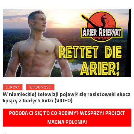
EUROPA
WIADOMOŚCI
W niemieckiej telewizji pojawił się rasistowski skecz
kpiący z białych ludzi (VIDEO)
PODOBA CI SIĘ TO CO ROBIMY? WESPRZYJ PROJEKT
MAGNA POLONIA!