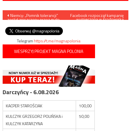
Nawigacja
Niemcy: „Pomnik tolerancji”
Facebook rozpoczął kampanię
wymierzoną w środowiska
został zniszczony przez małe
konserwatywne i narodowe.
wpisu
dzieci
Masowo znikają strony o
tematyce patriotycznej
Telegram
https://t.me/magnapolonia
WESPRZYJ PROJEKT MAGNA POLONIA
Darczyńcy - 6.08.2026
KACPER STAROŚCIAK
100,00
KULCZYK GRZEGORZ POLIŃSKA i
50,00
KULCZYK KATARZYNA