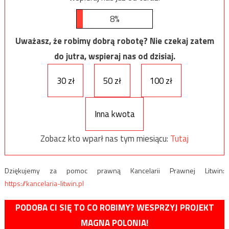
8%
Uważasz, że robimy dobrą robotę? Nie czekaj zatem
do jutra, wspieraj nas od dzisiaj.
30 zł
50 zł
100 zł
Inna kwota
Zobacz kto wparł nas tym miesiącu:
Tutaj
Dziękujemy za pomoc prawną Kancelarii Prawnej Litwin:
https://kancelaria-litwin.pl
PODOBA CI SIĘ TO CO ROBIMY? WESPRZYJ PROJEKT
MAGNA POLONIA!