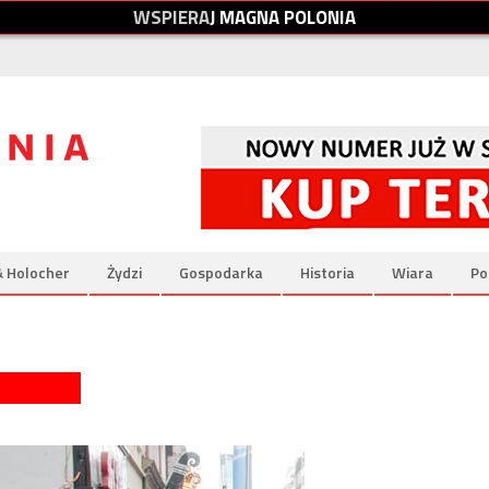
W
S
P
I
E
R
A
J
M
A
G
N
A
P
O
L
O
N
I
A
& Holocher
Żydzi
Gospodarka
Historia
Wiara
Po