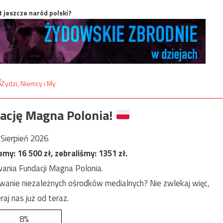
t jeszcze naród polski?
ację Magna Polonia!
Sierpień 2026
jemy:
16 500
zł, zebraliśmy:
1351
zł.
ania Fundacji Magna Polonia.
anie niezależnych ośrodków medialnych? Nie zwlekaj więc,
raj nas już od teraz.
8%