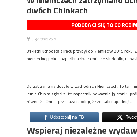
W Niemczech zatrzymano uch
dwóch Chinkach
PODOBA CI SIĘ TO CO ROBI
7 grudnia 2016
31-letni uchodźca z Iraku przybył do Niemiec w 2015 roku.
niemieckiej policji, napadł na dwie chińskie studentki, napas
Do zatrzymania doszło w zachodnich Niemczech. To tam mia
letnia Chinka zgłosiła, że napastnik poważnie ją zranił i p
również z Chin – przekazała policji, że została napadnięta i
Udostępnij na FB
Twee
Wspieraj niezależne wydaw