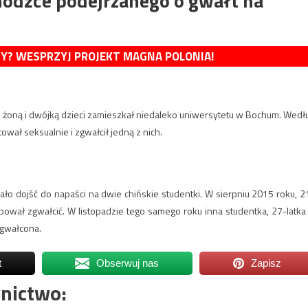
odźce podejrzanego o gwałt na
MY? WESPRZYJ PROJEKT MAGNA POLONIA!
 Z żoną i dwójką dzieci zamieszkał niedaleko uniwersytetu w Bochum. Wedł
tował seksualnie i zgwałcił jedną z nich.
ło dojść do napaści na dwie chińskie studentki. W sierpniu 2015 roku, 2
róbował zgwałcić. W listopadzie tego samego roku inna studentka, 27-latka
 zgwałcona.
t
Obserwuj nas
Zapisz
nictwo: