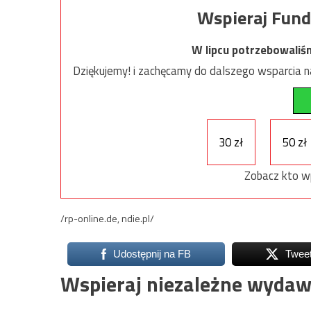
Wspieraj Fund
W lipcu potrzebowaliś
Dziękujemy! i zachęcamy do dalszego wsparcia na
30 zł
50 zł
Zobacz kto w
/rp-online.de, ndie.pl/
Udostępnij na FB
Twee
Wspieraj niezależne wydaw