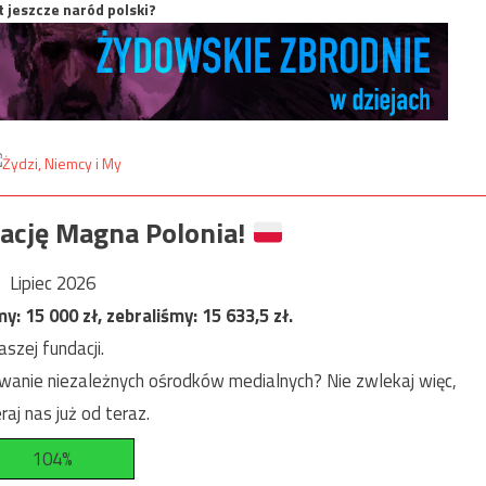
t jeszcze naród polski?
ację Magna Polonia!
Lipiec 2026
my:
15 000
zł, zebraliśmy:
15 633,5
zł.
szej fundacji.
anie niezależnych ośrodków medialnych? Nie zwlekaj więc,
raj nas już od teraz.
104%