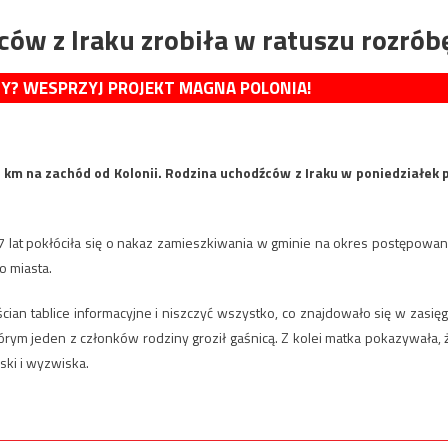
ów z Iraku zrobiła w ratuszu rozrób
MY? WESPRZYJ PROJEKT MAGNA POLONIA!
 km na zachód od Kolonii. Rodzina uchodźców z Iraku w poniedziałek 
17 lat pokłóciła się o nakaz zamieszkiwania w gminie na okres postępowan
o miasta.
ścian tablice informacyjne i niszczyć wszystko, co znajdowało się w zasięg
órym jeden z członków rodziny groził gaśnicą. Z kolei matka pokazywała, 
ski i wyzwiska.