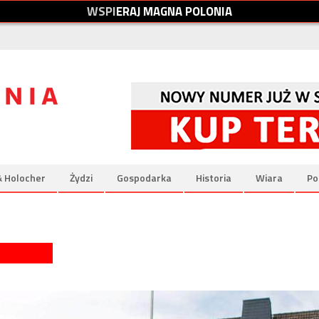
W
S
P
I
E
R
A
J
M
A
G
N
A
P
O
L
O
N
I
A
& Holocher
Żydzi
Gospodarka
Historia
Wiara
Po