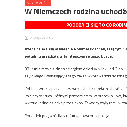
WIADOMOŚCI
W Niemczech rodzina uchodźc
PODOBA CI SIĘ TO CO ROBI
2 sierpnia 2017
Rzecz działa się w mieście Rommerskirchen, leżącym 13
południu urządziła w tamtejszym ratuszu burdę.
33-letnia matka z dziesięciorgiem dzieci w wieku od 2 do 
azylowego i wynikający z tego zakaz wyprowadzki do inneg
Kobieta wraz z piątką starszych dzieci zaczęła zdzierać ze 
Irakijczycy rzucali różnymi przedmiotami w pracowników, kt
wyrzuci jedno dziecko przez okno. Towarzyszyły temu wrza
Porządek przywróciła straż urzędowa oraz policja.