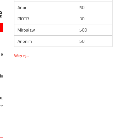
Artur
50
ę
PIOTR
30
Mirosław
500
Anonim
50
po
Więcej...
ia
u.
że