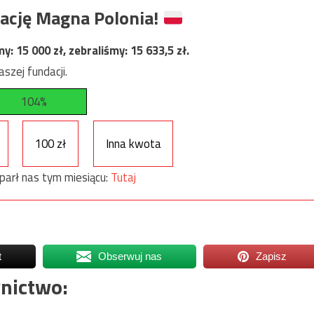
ację Magna Polonia!
my:
15 000
zł, zebraliśmy:
15 633,5
zł.
szej fundacji.
104%
100 zł
Inna kwota
parł nas tym miesiącu:
Tutaj
t
Obserwuj nas
Zapisz
nictwo: