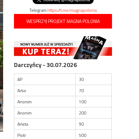
Telegram
https://t.me/magnapolonia
WESPRZYJ PROJEKT MAGNA POLONIA
Darczyńcy - 30.07.2026
AP
30
Artur
70
Anonim
100
Anonim
200
Arleta
90
Piotr
500