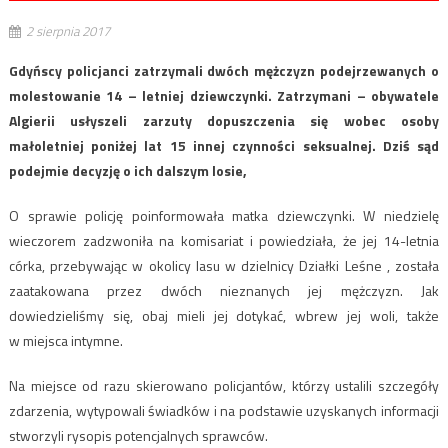
2 sierpnia 2017
Gdyńscy policjanci zatrzymali dwóch mężczyzn podejrzewanych o
molestowanie 14 – letniej dziewczynki. Zatrzymani – obywatele
Algierii usłyszeli zarzuty dopuszczenia się wobec osoby
małoletniej poniżej lat 15 innej czynności seksualnej. Dziś sąd
podejmie decyzję o ich dalszym losie,
O sprawie policję poinformowała matka dziewczynki. W niedzielę
wieczorem zadzwoniła na komisariat i powiedziała, że jej 14-letnia
córka, przebywając w okolicy lasu w dzielnicy Działki Leśne , została
zaatakowana przez dwóch nieznanych jej mężczyzn. Jak
dowiedzieliśmy się, obaj mieli jej dotykać, wbrew jej woli, także
w miejsca intymne.
Na miejsce od razu skierowano policjantów, którzy ustalili szczegóły
zdarzenia, wytypowali świadków i na podstawie uzyskanych informacji
stworzyli rysopis potencjalnych sprawców.