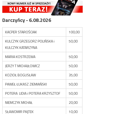
Darczyńcy - 6.08.2026
KACPER STAROŚCIAK
100,00
KULCZYK GRZEGORZ POLIŃSKA i
50,00
KULCZYK KATARZYNA
MARIA KOSTRZEWA
50,00
JERZY T MICHAJŁOWICZ
50,00
KOZIOŁ BOGUSŁAW
35,00
PAWEŁ ŁUKASZ ZIEMIAŃSKI
50,00
POTERA LIDIA i POTERA KRZYSZTOF
50,00
NIEMCZYK MICHAŁ
20,00
SŁAWOMIR PIĄTEK
10,00