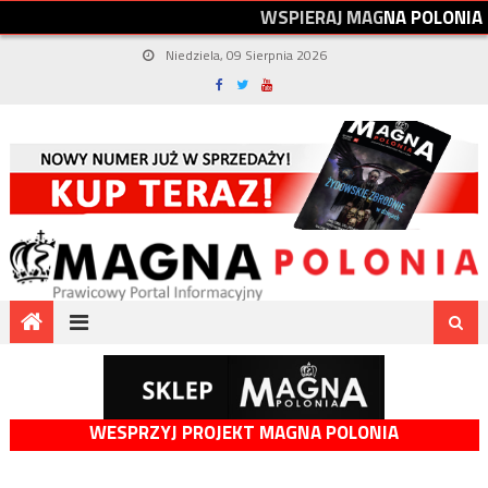
W
S
P
I
E
R
A
J
M
A
G
N
A
P
O
L
O
N
I
A
Niedziela, 09 Sierpnia 2026
WESPRZYJ PROJEKT MAGNA POLONIA