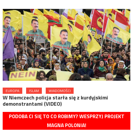
EUROPA
ISLAM
WIADOMOŚCI
W Niemczech policja starła się z kurdyjskimi
demonstrantami (VIDEO)
PODOBA CI SIĘ TO CO ROBIMY? WESPRZYJ PROJEKT
MAGNA POLONIA!