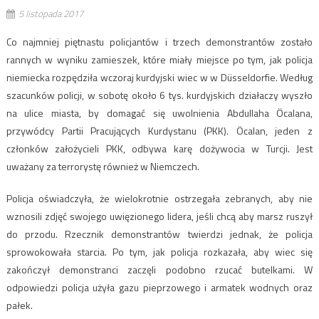
5 listopada 2017
Co najmniej piętnastu policjantów i trzech demonstrantów zostało
rannych w wyniku zamieszek, które miały miejsce po tym, jak policja
niemiecka rozpędziła wczoraj kurdyjski wiec w w Düsseldorfie. Według
szacunków policji, w sobotę około 6 tys. kurdyjskich działaczy wyszło
na ulice miasta, by domagać się uwolnienia Abdullaha Öcalana,
przywódcy Partii Pracujących Kurdystanu (PKK). Öcalan, jeden z
członków założycieli PKK, odbywa karę dożywocia w Turcji. Jest
uważany za terrorystę również w Niemczech.
Policja oświadczyła, że ​​wielokrotnie ostrzegała zebranych, aby nie
wznosili zdjęć swojego uwięzionego lidera, jeśli chcą aby marsz ruszył
do przodu. Rzecznik demonstrantów twierdzi jednak, że policja
sprowokowała starcia. Po tym, jak policja rozkazała, aby wiec się
zakończył demonstranci zaczęli podobno rzucać butelkami. W
odpowiedzi policja użyła gazu pieprzowego i armatek wodnych oraz
pałek.