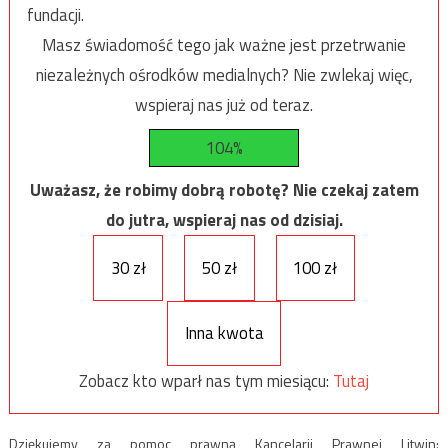
fundacji.
Masz świadomość tego jak ważne jest przetrwanie
niezależnych ośrodków medialnych? Nie zwlekaj więc,
wspieraj nas już od teraz.
104%
Uważasz, że robimy dobrą robotę? Nie czekaj zatem
do jutra, wspieraj nas od dzisiaj.
30 zł
50 zł
100 zł
Inna kwota
Zobacz kto wparł nas tym miesiącu:
Tutaj
Dziękujemy za pomoc prawną Kancelarii Prawnej Litwin: