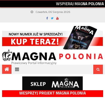
W
S
P
I
E
R
A
J
M
A
G
N
A
P
O
L
O
N
I
A
Czwartek, 06 Sierpnia 2026
WESPRZYJ PROJEKT MAGNA POLONIA