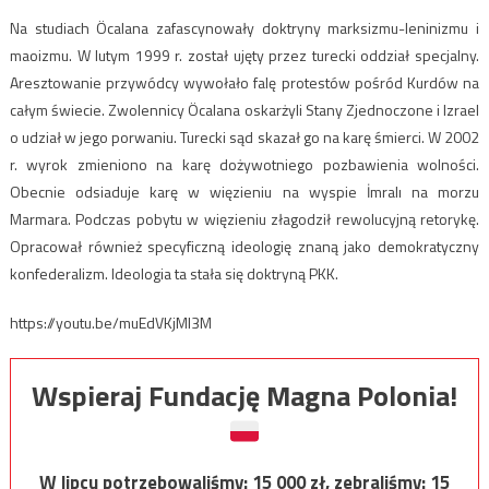
Na studiach Öcalana zafascynowały doktryny marksizmu-leninizmu i
maoizmu. W lutym 1999 r. został ujęty przez turecki oddział specjalny.
Aresztowanie przywódcy wywołało falę protestów pośród Kurdów na
całym świecie. Zwolennicy Öcalana oskarżyli Stany Zjednoczone i Izrael
o udział w jego porwaniu. Turecki sąd skazał go na karę śmierci. W 2002
r. wyrok zmieniono na karę dożywotniego pozbawienia wolności.
Obecnie odsiaduje karę w więzieniu na wyspie İmralı na morzu
Marmara. Podczas pobytu w więzieniu złagodził rewolucyjną retorykę.
Opracował również specyficzną ideologię znaną jako demokratyczny
konfederalizm. Ideologia ta stała się doktryną PKK.
https://youtu.be/muEdVKjMI3M
Wspieraj Fundację Magna Polonia!
W lipcu potrzebowaliśmy:
15 000
zł, zebraliśmy:
15