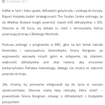
5 listopada 2017
Kalifat w Syrii i Iraku upada, dżihadyści golą brody i uciekają do Europy.
Raport Instytutu badań strategicznych The Soufan Centre ostrzega, że
do Wielkiej Brytanii mogło powrócić nawet 400 dżihadystów z ISIS.
Obecnie w UK toczy się debata co robić z terrorystami, którzy
powracają do kraju z Bliskiego Wschodu.
Podczas jednego z programów w BBC, głos na ten temat zabrała
feministka i samozwańcza dziennikarka Sirena Bergman, jej
wypowiedzi wprawiły innych gości w osłupienie. Jej zdaniem,
większość dżihadystów jest zbyt naiwna, aby zrozumieć
barbarzyństwo Państwa Islamskiego, dlatego nie można im zabronić
powrotu do kraju.
„My chcemy, by ponownie integrowali się do życia w naszym
społeczeństwie. Obecnie mamy taką retorykę, która dzieli” –
powiedziała Sirena Bergman, mówiąc o dżihadystach z brytyjskim
paszportem.