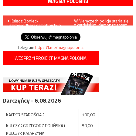
MAGNA POLONIA!
Nawigacja
Ksiądz Boniecki
W Niemczech policja starła się
z kurdyjskimi demonstrantami
usprawiedliwia samobójstwo
(VIDEO)
wpisu
na tle politycznym
Telegram
https://t.me/magnapolonia
WESPRZYJ PROJEKT MAGNA POLONIA
Darczyńcy - 6.08.2026
KACPER STAROŚCIAK
100,00
KULCZYK GRZEGORZ POLIŃSKA i
50,00
KULCZYK KATARZYNA