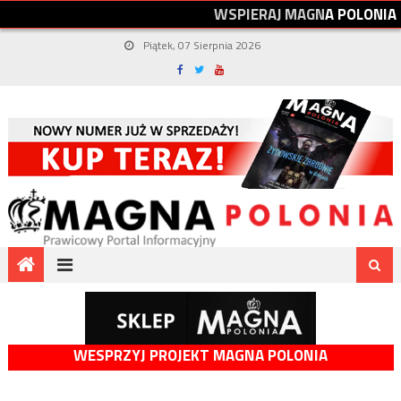
W
S
P
I
E
R
A
J
M
A
G
N
A
P
O
L
O
N
I
A
Piątek, 07 Sierpnia 2026
WESPRZYJ PROJEKT MAGNA POLONIA