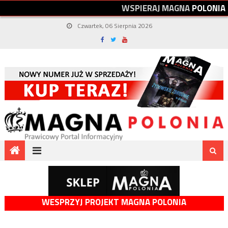
W
S
P
I
E
R
A
J
M
A
G
N
A
P
O
L
O
N
I
A
Czwartek, 06 Sierpnia 2026
WESPRZYJ PROJEKT MAGNA POLONIA