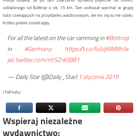
oddalonego od Bottrop o ok. 15 km. Tam usiłował wjechać w grupę
ludzi czekających na przystanku autobusowym, ale mu się to nie udało.
Krótko potem został ujęty.
For all the latest on the car ramming in
#Bottrop
in
#Germany
:
https://t.co/fuSqWMBh5x
pic.twitter.com/nhSZrk0BB1
— Daily Star (@Daily_Star)
1 stycznia 2019
/TVP Info/
Wspieraj niezależne
wydawnictwo: