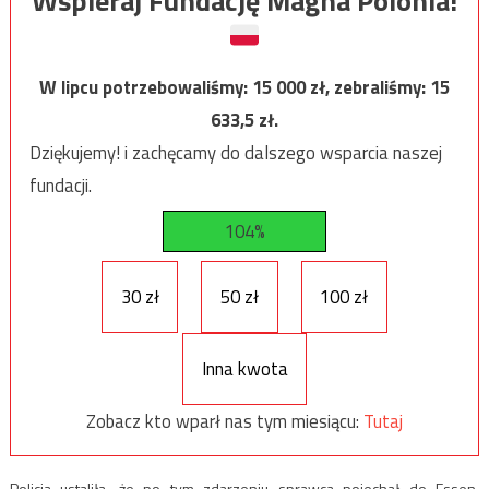
Wspieraj Fundację Magna Polonia!
W lipcu potrzebowaliśmy:
15 000
zł, zebraliśmy:
15
633,5
zł.
Dziękujemy! i zachęcamy do dalszego wsparcia naszej
fundacji.
104%
30 zł
50 zł
100 zł
Inna kwota
Zobacz kto wparł nas tym miesiącu:
Tutaj
Policja ustaliła, że po tym zdarzeniu sprawca pojechał do Essen,