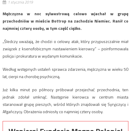
1 stycznia 2019
Mężczyzna w noc sylwestrową celowo wjechał w grupę
przechodniów w mieście Bottrop na zachodzie Niemiec. Ranił co
najmniej cztery osoby, w tym część ciężko.
„Śledczy uważają, że chodzi o celowy atak, który przypuszczalnie miał
związek z ksenofobicznym nastawieniem kierowcy” – poinformowała
policja i prokuratura w wydanym komunikacie.
Według wstępnych ustaleń sprawca zdarzenia, mężczyzna w wieku 50
lat, cierpi na chorobę psychiczną.
Już kilka minut po północy próbował przejechać przechodnia, ten
jednak zdołał umknąć. Następnie kierowca w centrum miasta
staranował grupę pieszych, wśród których znajdowali się Syryjczycy i
Afgańczycy. Obrażenia odniosły co najmniej cztery osoby.