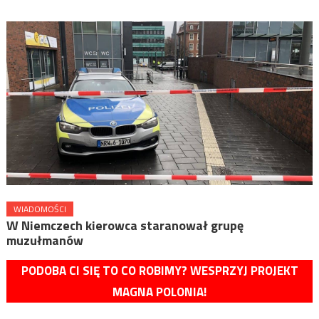
WIADOMOŚCI
W Niemczech kierowca staranował grupę
muzułmanów
PODOBA CI SIĘ TO CO ROBIMY? WESPRZYJ PROJEKT
MAGNA POLONIA!