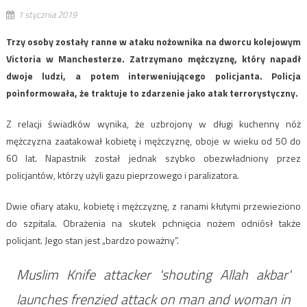
1 stycznia 2019
Trzy osoby zostały ranne w ataku nożownika na dworcu kolejowym
Victoria w Manchesterze. Zatrzymano mężczyznę, który napadł
dwoje ludzi, a potem interweniującego policjanta. Policja
poinformowała, że traktuje to zdarzenie jako atak terrorystyczny.
Z relacji świadków wynika, że uzbrojony w długi kuchenny nóż
mężczyzna zaatakował kobietę i mężczyznę, oboje w wieku od 50 do
60 lat. Napastnik został jednak szybko obezwładniony przez
policjantów, którzy użyli gazu pieprzowego i paralizatora.
Dwie ofiary ataku, kobietę i mężczyznę, z ranami kłutymi przewieziono
do szpitala. Obrażenia na skutek pchnięcia nożem odniósł także
policjant. Jego stan jest „bardzo poważny”.
Muslim Knife attacker 'shouting Allah akbar'
launches frenzied attack on man and woman in