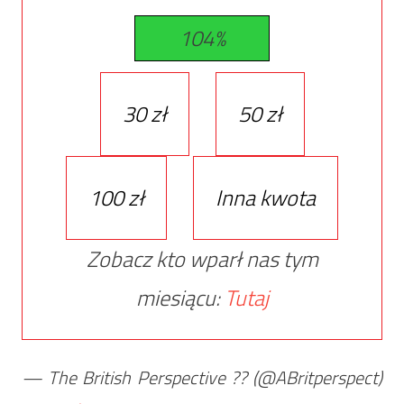
104%
30 zł
50 zł
100 zł
Inna kwota
Zobacz kto wparł nas tym
miesiącu:
Tutaj
— The British Perspective ?? (@ABritperspect)