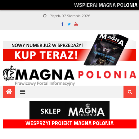
W
S
P
I
E
R
A
J
M
A
G
N
A
P
O
L
O
N
I
A
Piątek, 07 Sierpnia 2026
WESPRZYJ PROJEKT MAGNA POLONIA