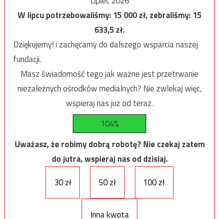
Lipiec 2026
W lipcu potrzebowaliśmy:
15 000
zł, zebraliśmy:
15
633,5
zł.
Dziękujemy! i zachęcamy do dalszego wsparcia naszej
fundacji.
Masz świadomość tego jak ważne jest przetrwanie
niezależnych ośrodków medialnych? Nie zwlekaj więc,
wspieraj nas już od teraz.
104%
Uważasz, że robimy dobrą robotę? Nie czekaj zatem
do jutra, wspieraj nas od dzisiaj.
30 zł
50 zł
100 zł
Inna kwota