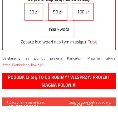
30 zł
50 zł
100 zł
Inna kwota
Zobacz kto wparł nas tym miesiącu:
Tutaj
Dziękujemy za pomoc prawną Kancelarii Prawnej Litwin:
https://kancelaria-litwin.pl
PODOBA CI SIĘ TO CO ROBIMY? WESPRZYJ PROJEKT
MAGNA POLONIA!
Nawigacja
Zaczynamy ograniczać
Gigantyczne defraudacje w
PZPS – CBA zatrzymało
korzystanie z mediów
siedem osób
wpisu
społecznościowych –
aktywność na facebooku nie
czyni nas szczęśliwszymi