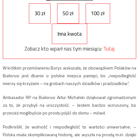
30 zł
50 zł
100 zł
Inna kwota
Zobacz kto wparł nas tym miesiącu:
Tutaj
W krótkim przemówieniu Borys wskazała, że obowiązkiem Polaków na
Białorusi jest dbanie o polskie miejsca pamięci, bo „niepodległość
mierzy się krzyżami – na grobach naszych dziadków i pradziadków”.
Ambasador RP na Białorusi Artur Michalski dziękował zgromadzonym
za to, że przybyli na uroczystość. – Jestem bardzo wzruszony, bo
przecież moglibyście po prostu pójść do domu – mówił.
Podkreślił, że wolność i niepodległość to wartości uniwersalne. –
Polska miała skomplikowaną historię, ale wyszła na prostą m.in. dzięki