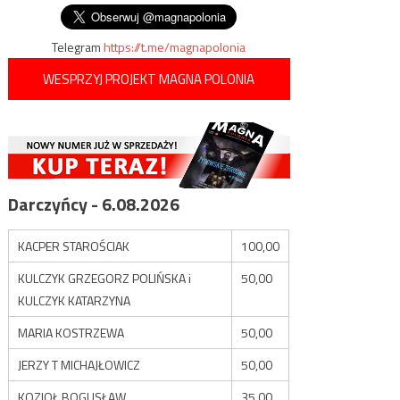
Telegram
https://t.me/magnapolonia
WESPRZYJ PROJEKT MAGNA POLONIA
Darczyńcy - 6.08.2026
KACPER STAROŚCIAK
100,00
KULCZYK GRZEGORZ POLIŃSKA i
50,00
KULCZYK KATARZYNA
MARIA KOSTRZEWA
50,00
JERZY T MICHAJŁOWICZ
50,00
KOZIOŁ BOGUSŁAW
35,00