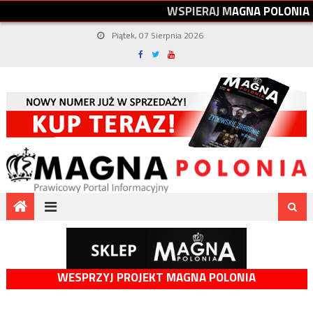
W
S
P
I
E
R
A
J
M
A
G
N
A
P
O
L
O
N
I
A
Piątek, 07 Sierpnia 2026
WESPRZYJ PROJEKT MAGNA POLONIA