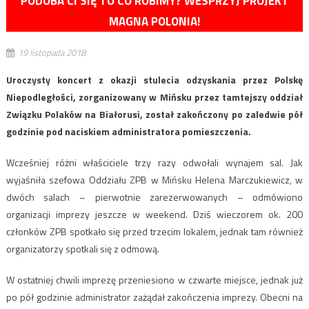
PODOBA CI SIĘ TO CO ROBIMY? WESPRZYJ PROJEKT
MAGNA POLONIA!
19 listopada 2018
Uroczysty koncert z okazji stulecia odzyskania przez Polskę
Niepodległości, zorganizowany w Mińsku przez tamtejszy oddział
Związku Polaków na Białorusi, został zakończony po zaledwie pół
godzinie pod naciskiem administratora pomieszczenia.
Wcześniej różni właściciele trzy razy odwołali wynajem sal. Jak
wyjaśniła szefowa Oddziału ZPB w Mińsku Helena Marczukiewicz, w
dwóch salach – pierwotnie zarezerwowanych – odmówiono
organizacji imprezy jeszcze w weekend. Dziś wieczorem ok. 200
członków ZPB spotkało się przed trzecim lokalem, jednak tam również
organizatorzy spotkali się z odmową.
W ostatniej chwili imprezę przeniesiono w czwarte miejsce, jednak już
po pół godzinie administrator zażądał zakończenia imprezy. Obecni na