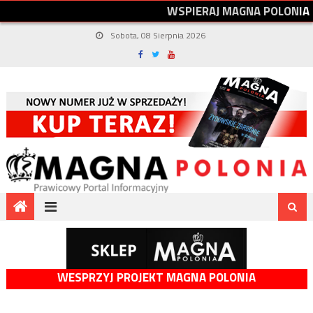
W
S
P
I
E
R
A
J
M
A
G
N
A
P
O
L
O
N
I
A
Sobota, 08 Sierpnia 2026
WESPRZYJ PROJEKT MAGNA POLONIA