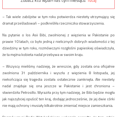
Zobacz kto wparł nas tym miesiącu:
Tutaj
– Tak wiele zabójstw w tym roku potwierdza niestety utrzymujący się
dramat prześladowań – podkreśliła rzeczniczka stowarzyszenia.
Na pytanie o los Asii Bibi, zwolnionej z więzienia w Pakistanie po
prawie 10 latach, co było jedną z nielicznych dobrych wiadomości z tej
dziedziny w tym roku, rozmówczyni rozgłośni papieskiej oświadczyła,
że ta mężna kobieta nadal przebywa w swoim kraju.
– Wszyscy mieliśmy nadzieję, że wreszcie, gdy została ona oficjalnie
zwolniona 31 października i wyszła z więzienia 8 listopada, jej
niekończąca się tragedia została ostatecznie zamknięta. Ale niestety
nadal znajduje się ona jeszcze w Pakistanie i jest chroniona –
stwierdziła Petrosillo. Wyraziła przy tym nadzieję, że Bibi będzie mogła
jak najszybciej opuścić ten kraj, dodając jednocześnie, że jej dwie córki
nie mają ochrony i musiały kilkakrotnie zmieniać miejsce zamieszkania.