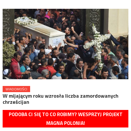
WIADOMOŚCI
W mijającym roku wzrosła liczba zamordowanych
chrześcijan
PODOBA CI SIĘ TO CO ROBIMY? WESPRZYJ PROJEKT
MAGNA POLONIA!