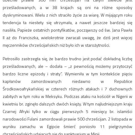
prześladowanych, a w 38 krajach są oni na różne sposoby
dyskryminowani. Wielu z nich straciło życie za wiarę. W mijającym roku
tendencja ta niestety się utrzymała, a nawet jeszcze bardziej się
nasiliła. Papieże ostatnich pontyfikatów, począwszy od św. Jana Pawła
II aż do Franciszka, wielokrotnie zwracali uwagę, że dziś jest więcej
męczenników chrześcijańskich niż było ich w starożytności.
Petrosillo zastrzegła się, że bardzo trudno jest podać dokładną liczbę
prześladowanych, ale – dodała – „z pewnością możemy przytoczyć
bardzo liczne epizody i straty”. Wymieniła w tym kontekście pięciu
kapłanów zamordowanych niedawno w Republice
Środkowoafrykańskiej w czterech różnych atakach i 7 duchownych
zabitych w tym roku w Meksyku. Podczas ataku na kościół w Nigerii w
kwietniu br. zginęło dalszych dwóch księży. W tym najludniejszym kraju
Czarnej Afryki tylko w ciągu pierwszych 5 miesięcy br. islamiści
narodowości Fulani zamordowali prawie 500 chrześcijan. 2 listopada w
wyniku zamachu w Egipcie śmierć poniosło 11 pielgrzymów
chrześcijańskich udających się do sanktuarium w Minii.