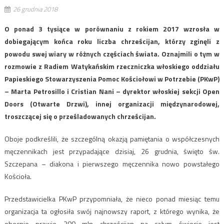
26 grudnia 2018
O ponad 3 tysiące w porównaniu z rokiem 2017 wzrosła w
dobiegającym końca roku liczba chrześcijan, którzy zginęli z
powodu swej wiary w różnych częściach świata. Oznajmili o tym w
rozmowie z Radiem Watykańskim rzeczniczka włoskiego oddziału
Papieskiego Stowarzyszenia Pomoc Kościołowi w Potrzebie (PKwP)
– Marta Petrosillo i Cristian Nani – dyrektor włoskiej sekcji Open
Doors (Otwarte Drzwi), innej organizacji międzynarodowej,
troszczącej się o prześladowanych chrześcijan.
Oboje podkreślili, że szczególną okazją pamiętania o współczesnych
męczennikach jest przypadające dzisiaj, 26 grudnia, święto św.
Szczepana – diakona i pierwszego męczennika nowo powstałego
Kościoła.
Przedstawicielka PKwP przypomniała, że nieco ponad miesiąc temu
organizacja ta ogłosiła swój najnowszy raport, z którego wynika, że
obecnie prawie 300 mln chrześcijan na całym świecie jest