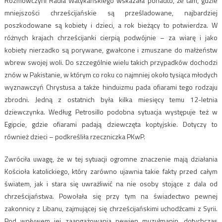
Rozmówczyni Radia Watykańskiego wskazała ponadto, że tam, gdzie
mniejszości chrześcijańskie są prześladowane, najbardziej
poszkodowane są kobiety i dzieci, a rok bieżący to potwierdza. W
różnych krajach chrześcijanki cierpią podwójnie – za wiarę i jako
kobiety nierzadko są porywane, gwałcone i zmuszane do małżeństw
wbrew swojej woli. Do szczególnie wielu takich przypadków dochodzi
znów w Pakistanie, w którym co roku co najmniej około tysiąca młodych
wyznawczyń Chrystusa a także hinduizmu pada ofiarami tego rodzaju
zbrodni. Jedną z ostatnich była kilka miesięcy temu 12-letnia
dziewczynka. Według Petrosillo podobna sytuacja występuje też w
Egipcie, gdzie ofiarami padają dziewczęta koptyjskie. Dotyczy to
również dzieci – podkreśliła rzeczniczka PKwP.
Zwróciła uwagę, że w tej sytuacji ogromne znaczenie mają działania
Kościoła katolickiego, który zarówno ujawnia takie fakty przed całym
światem, jak i stara się uwrażliwić na nie osoby stojące z dala od
chrześcijaństwa. Powołała się przy tym na świadectwo pewnej
zakonnicy z Libanu, zajmującej się chrześcijańskimi uchodźcami z Syrii.
Pod wpływem jej zaangażowania pewien muzułmanin, dotychczas