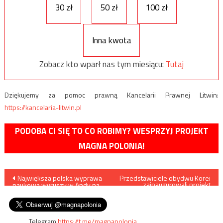
30 zł
50 zł
100 zł
Inna kwota
Zobacz kto wparł nas tym miesiącu:
Tutaj
Dziękujemy za pomoc prawną Kancelarii Prawnej Litwin:
https://kancelaria-litwin.pl
PODOBA CI SIĘ TO CO ROBIMY? WESPRZYJ PROJEKT
MAGNA POLONIA!
Nawigacja
Największa polska wyprawa
Przedstawiciele obydwu Korei
zainaugurowali projekt
naukowa wyruszy w Andy na
łączenia infrastruktury
wpisu
początku 2019 r.
drogowej i kolejowej
Telegram
https://t.me/magnapolonia