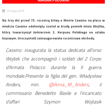
MAGNA POLONIA!
15 maja 2019
Na trzy dni przed 75. rocznicą bitwy o Monte Cassino na placu w
mieście Cassino odsłonięty został w środę pomnik misia Wojtka,
który towarzyszył żołnierzom 2. Korpusu Polskiego na szlaku
bojowym. Uroczystość zainaugurowała rocznicowe obchody.
Cassino: inaugurata la statua dedicata all’orso
Wojtek che accompagnò i soldati del 2 Corpo
d’Armata Polacco durante la II guerra
mondiale.Presente la figlia del gen. Władysław
Anders, min.
@Anna_M_Anders
, il
commissario Benedetto Basile e l’incaricato
d’affari Szymon Wojtasik