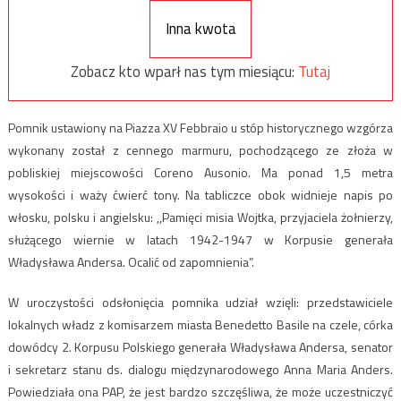
Inna kwota
Zobacz kto wparł nas tym miesiącu:
Tutaj
Pomnik ustawiony na Piazza XV Febbraio u stóp historycznego wzgórza
wykonany został z cennego marmuru, pochodzącego ze złoża w
pobliskiej miejscowości Coreno Ausonio. Ma ponad 1,5 metra
wysokości i waży ćwierć tony. Na tabliczce obok widnieje napis po
włosku, polsku i angielsku: ,,Pamięci misia Wojtka, przyjaciela żołnierzy,
służącego wiernie w latach 1942-1947 w Korpusie generała
Władysława Andersa. Ocalić od zapomnienia”.
W uroczystości odsłonięcia pomnika udział wzięli: przedstawiciele
lokalnych władz z komisarzem miasta Benedetto Basile na czele, córka
dowódcy 2. Korpusu Polskiego generała Władysława Andersa, senator
i sekretarz stanu ds. dialogu międzynarodowego Anna Maria Anders.
Powiedziała ona PAP, że jest bardzo szczęśliwa, że może uczestniczyć