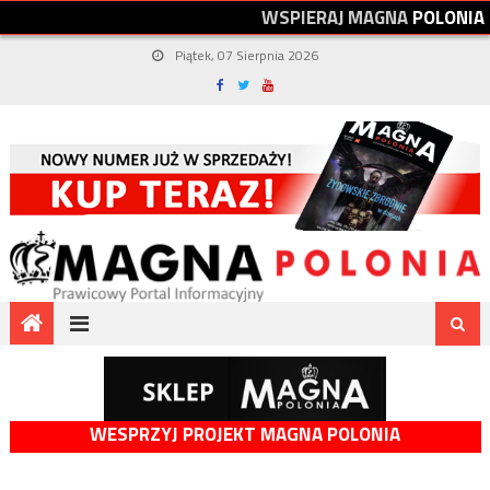
W
S
P
I
E
R
A
J
M
A
G
N
A
P
O
L
O
N
I
A
Piątek, 07 Sierpnia 2026
WESPRZYJ PROJEKT MAGNA POLONIA