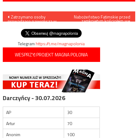
Nawigacja
Zatrzymano osoby
Nabożeństwo Fatimskie przed
zamkniętym kościołem we
prowadzące największą w
Lwowie
wpisu
Polsce „kopalnię kryptowalut”
Telegram
https://t.me/magnapolonia
WESPRZYJ PROJEKT MAGNA POLONIA
Darczyńcy - 30.07.2026
AP
30
Artur
70
Anonim
100