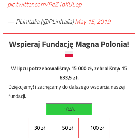
pic.twitter.com/PeZ1qXULep
— PLinItalia (@PLinItalia)
May 15, 2019
Wspieraj Fundację Magna Polonia!
W lipcu potrzebowaliśmy:
15 000
zł, zebraliśmy:
15
633,5
zł.
Dziękujemy! i zachęcamy do dalszego wsparcia naszej
fundacji.
104%
30 zł
50 zł
100 zł