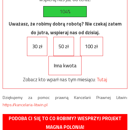
104%
Uważasz, że robimy dobrą robotę? Nie czekaj zatem
do jutra, wspieraj nas od dzisiaj.
30 zł
50 zł
100 zł
Inna kwota
Zobacz kto wparł nas tym miesiącu:
Tutaj
Dziękujemy za pomoc prawną Kancelarii Prawnej Litwin:
https://kancelaria-litwin.pl
PODOBA CI SIĘ TO CO ROBIMY? WESPRZYJ PROJEKT
MAGNA POLONIA!