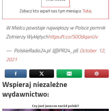
Zobacz kto wparł nas tym miesiącu:
Tutaj
W Mielcu powstaje największy w Polsce pomnik
Żołnierzy Wyklętych
https://t.co/50OdiqanUv
— PolskieRadio24.pl (@PR24_pl)
October 12,
2021
Wspieraj niezależne
wydawnictwo:
Czy jest jeszcze naród polski?