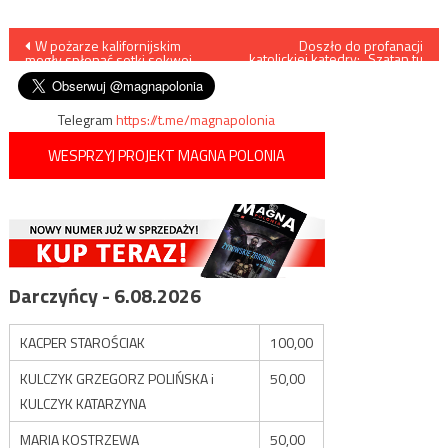
Nawigacja
W pożarze kalifornijskim
Doszło do profanacji
katolickiej katedry: „Szatan tu
mogły spłonąć setki sekwoi
mieszka”
wpisu
Telegram
https://t.me/magnapolonia
WESPRZYJ PROJEKT MAGNA POLONIA
Darczyńcy - 6.08.2026
KACPER STAROŚCIAK
100,00
KULCZYK GRZEGORZ POLIŃSKA i
50,00
KULCZYK KATARZYNA
MARIA KOSTRZEWA
50,00