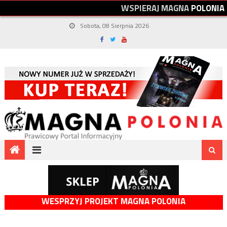
W
S
P
I
E
R
A
J
M
A
G
N
A
P
O
L
O
N
I
A
Sobota, 08 Sierpnia 2026
WESPRZYJ PROJEKT MAGNA POLONIA