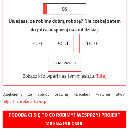
8%
Uważasz, że robimy dobrą robotę? Nie czekaj zatem
do jutra, wspieraj nas od dzisiaj.
30 zł
50 zł
100 zł
Inna kwota
Zobacz kto wparł nas tym miesiącu:
Tutaj
Dziękujemy za pomoc prawną Kancelarii Prawnej Litwin:
https://kancelaria-litwin.pl
PODOBA CI SIĘ TO CO ROBIMY? WESPRZYJ PROJEKT
MAGNA POLONIA!