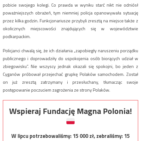
pobicie swojego kolegi. Co prawda w wyniku starć nikt nie odniósł
poważniejszych obrażeń, tym niemniej policja opanowywała sytuację
przez kilka godzin. Funkcjonariusze przybyli zresztą na miejsce także z
okolicznych miejscowości znajdujących się w województwie
podkarpackim.
Policjanci chwalą się, że ich działania „zapobiegły naruszeniu porządku
publicznego i doprowadziły do uspokojenia osób biorących udział w
zbiegowisku”. Nie wszyscy jednak okazali się spokojni, bo jeden z
Cyganów próbował przejechać grupkę Polaków samochodem. Został
on już zresztą zatrzymany i przesłuchany, tłumacząc swoje
postępowanie poczuciem zagrożenia ze strony Polaków.
Wspieraj Fundację Magna Polonia!
W lipcu potrzebowaliśmy:
15 000
zł, zebraliśmy:
15