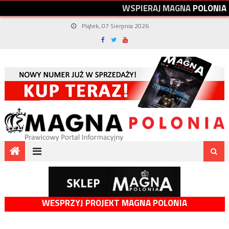
W
S
P
I
E
R
A
J
M
A
G
N
A
P
O
L
O
N
I
A
Piątek, 07 Sierpnia 2026
WESPRZYJ PROJEKT MAGNA POLONIA