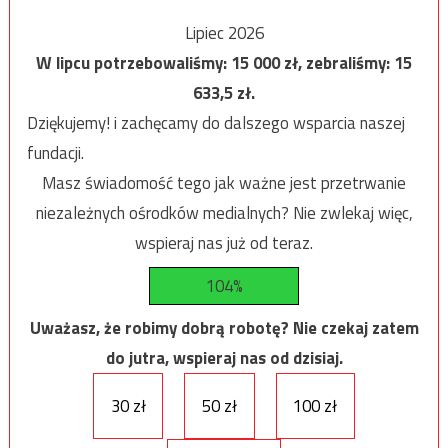
Lipiec 2026
W lipcu potrzebowaliśmy:
15 000
zł, zebraliśmy:
15
633,5
zł.
Dziękujemy! i zachęcamy do dalszego wsparcia naszej
fundacji.
Masz świadomość tego jak ważne jest przetrwanie
niezależnych ośrodków medialnych? Nie zwlekaj więc,
wspieraj nas już od teraz.
104%
Uważasz, że robimy dobrą robotę? Nie czekaj zatem
do jutra, wspieraj nas od dzisiaj.
30 zł
50 zł
100 zł