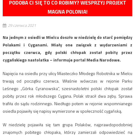
PODOBA CI SIĘ TO CO ROBIMY? WESPRZYJ PROJEKT
MAGNA POLONIA!
29 czerwca 2021
Na jednym z osiedli w Mielcu doszło w niedzielę do starć pomiędzy
Polakami i Cyganami. Miały one związek z wydarzeniami z
początku czerwca, gdy polski chłopak został pobity przez
cygańskiego nastolatka – informuje portal Media Narodowe.
Napięcia na osiedlu przy ulicy Miasteczko Młodego Robotnika w Mielcu
trwają od początku czerwca. Właśnie wówczas w rejonie Parku
Leśnego „Górka Cyranowska”, szesnastoletni polski chłopak został
pobity przez rok młodszego Cygana. Polak stracił dwa zęby. Sprawa
trafiła do sądu rodzinnego. Niedługo potem w rejonie wspomnianego
osiedla pojawiły się napisy wymierzone w społeczność cygańską.
W niedzielę pojawiła się tam grupa Polaków, najprawdopodobniej
znajomych pobitego chłopaka, którzy zamierzali odpowiedzieć na