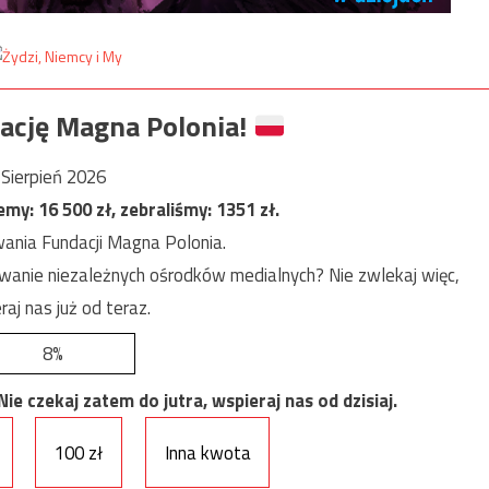
ację Magna Polonia!
Sierpień 2026
jemy:
16 500
zł, zebraliśmy:
1351
zł.
ania Fundacji Magna Polonia.
anie niezależnych ośrodków medialnych? Nie zwlekaj więc,
raj nas już od teraz.
8%
e czekaj zatem do jutra, wspieraj nas od dzisiaj.
100 zł
Inna kwota