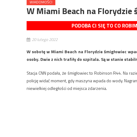
WIADOMOŚCI
W Miami Beach na Florydzie
PODOBA CI SIĘ TO CO ROBI
20 lutego 2022
W sobotę w Miami Beach na Florydzie śmigłowiec wpadł
osoby. Dwie z nich trafiły do szpitala. Są w stanie stabi
Stacja CNN podała, że śmigłowiec to Robinson R44. Na raz
policję widać moment, gdy maszyna wpada do wody. Nagranie
niewielkiej odległości od miejsca zdarzenia.