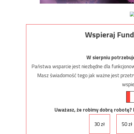
Wspieraj Fund
W sierpniu potrzebu
Państwa wsparcie jest niezbędne dla funkcjonow
Masz świadomość tego jak ważne jest przetrw
wspie
Uważasz, że robimy dobrą robotę? Ni
30 zł
50 zł