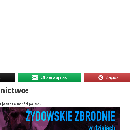
t
Obserwuj nas
Zapisz
nictwo:
t jeszcze naród polski?