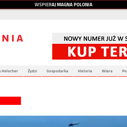
W
S
P
I
E
R
A
J
M
A
G
N
A
P
O
L
O
N
I
A
& Holocher
Żydzi
Gospodarka
Historia
Wiara
Po