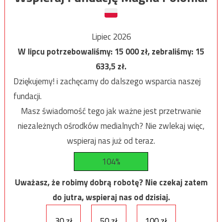
Lipiec 2026
W lipcu potrzebowaliśmy:
15 000
zł, zebraliśmy:
15
633,5
zł.
Dziękujemy! i zachęcamy do dalszego wsparcia naszej
fundacji.
Masz świadomość tego jak ważne jest przetrwanie
niezależnych ośrodków medialnych? Nie zwlekaj więc,
wspieraj nas już od teraz.
104%
Uważasz, że robimy dobrą robotę? Nie czekaj zatem
do jutra, wspieraj nas od dzisiaj.
30 zł
50 zł
100 zł