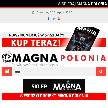
W
S
P
I
E
R
A
J
M
A
G
N
A
P
O
L
O
N
I
A
Czwartek, 06 Sierpnia 2026
WESPRZYJ PROJEKT MAGNA POLONIA