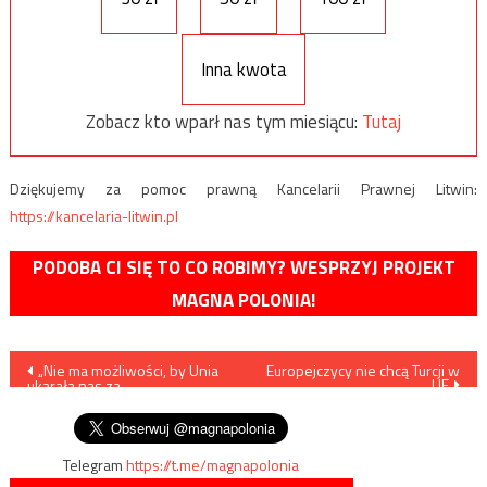
Inna kwota
Zobacz kto wparł nas tym miesiącu:
Tutaj
Dziękujemy za pomoc prawną Kancelarii Prawnej Litwin:
https://kancelaria-litwin.pl
PODOBA CI SIĘ TO CO ROBIMY? WESPRZYJ PROJEKT
MAGNA POLONIA!
Nawigacja
„Nie ma możliwości, by Unia
Europejczycy nie chcą Turcji w
UE
ukarała nas za
wpisu
nieprzyjmowanie migrantów”
Telegram
https://t.me/magnapolonia