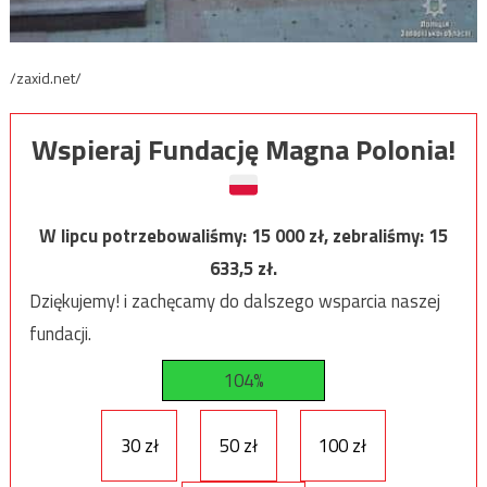
/zaxid.net/
Wspieraj Fundację Magna Polonia!
W lipcu potrzebowaliśmy:
15 000
zł, zebraliśmy:
15
633,5
zł.
Dziękujemy! i zachęcamy do dalszego wsparcia naszej
fundacji.
104%
30 zł
50 zł
100 zł