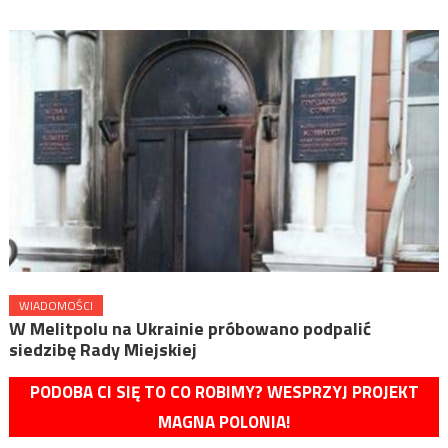
WIADOMOŚCI
W Melitpolu na Ukrainie próbowano podpalić
siedzibę Rady Miejskiej
PODOBA CI SIĘ TO CO ROBIMY? WESPRZYJ PROJEKT
MAGNA POLONIA!