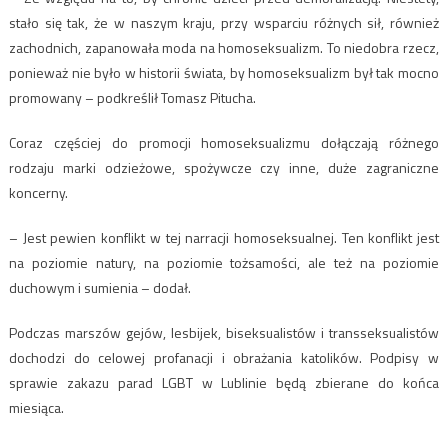
stało się tak, że w naszym kraju, przy wsparciu różnych sił, również
zachodnich, zapanowała moda na homoseksualizm. To niedobra rzecz,
ponieważ nie było w historii świata, by homoseksualizm był tak mocno
promowany – podkreślił Tomasz Pitucha.
Coraz częściej do promocji homoseksualizmu dołączają różnego
rodzaju marki odzieżowe, spożywcze czy inne, duże zagraniczne
koncerny.
– Jest pewien konflikt w tej narracji homoseksualnej. Ten konflikt jest
na poziomie natury, na poziomie tożsamości, ale też na poziomie
duchowym i sumienia – dodał.
Podczas marszów gejów, lesbijek, biseksualistów i transseksualistów
dochodzi do celowej profanacji i obrażania katolików. Podpisy w
sprawie zakazu parad LGBT w Lublinie będą zbierane do końca
miesiąca.