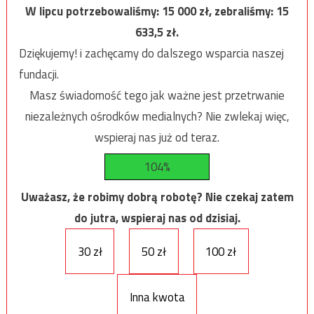
W lipcu potrzebowaliśmy:
15 000
zł, zebraliśmy:
15
633,5
zł.
Dziękujemy! i zachęcamy do dalszego wsparcia naszej
fundacji.
Masz świadomość tego jak ważne jest przetrwanie
niezależnych ośrodków medialnych? Nie zwlekaj więc,
wspieraj nas już od teraz.
104%
Uważasz, że robimy dobrą robotę? Nie czekaj zatem
do jutra, wspieraj nas od dzisiaj.
30 zł
50 zł
100 zł
Inna kwota