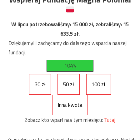
W lipcu potrzebowaliśmy:
15 000
zł, zebraliśmy:
15
633,5
zł.
Dziękujemy! i zachęcamy do dalszego wsparcia naszej
fundacji.
104%
30 zł
50 zł
100 zł
Inna kwota
Zobacz kto wparł nas tym miesiącu:
Tutaj
– Ze względu na to, by chronić dzieci przed demoralizacją. Niestety,