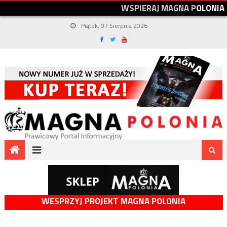
W
S
P
I
E
R
A
J
M
A
G
N
A
P
O
L
O
N
I
A
Piątek, 07 Sierpnia 2026
WESPRZYJ PROJEKT MAGNA POLONIA