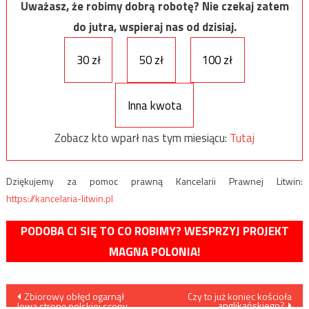
Uważasz, że robimy dobrą robotę? Nie czekaj zatem
do jutra, wspieraj nas od dzisiaj.
30 zł
50 zł
100 zł
Inna kwota
Zobacz kto wparł nas tym miesiącu:
Tutaj
Dziękujemy za pomoc prawną Kancelarii Prawnej Litwin:
https://kancelaria-litwin.pl
PODOBA CI SIĘ TO CO ROBIMY? WESPRZYJ PROJEKT
MAGNA POLONIA!
Nawigacja
Zbiorowy obłęd ogarnął
Czy to już koniec kościoła
anglikańskiego?
lewą stronę polskiej sceny