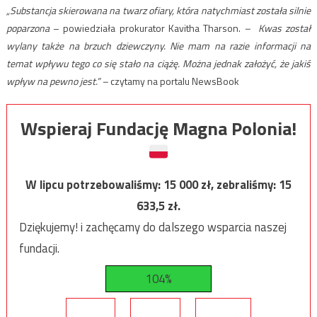
„Substancja skierowana na twarz ofiary, która natychmiast została silnie
poparzona
– powiedziała prokurator Kavitha Tharson.
– Kwas został
wylany także na brzuch dziewczyny. Nie mam na razie informacji na
temat wpływu tego co się stało na ciążę. Można jednak założyć, że jakiś
wpływ na pewno jest.” –
czytamy na portalu NewsBook
Wspieraj Fundację Magna Polonia!
W lipcu potrzebowaliśmy:
15 000
zł, zebraliśmy:
15
633,5
zł.
Dziękujemy! i zachęcamy do dalszego wsparcia naszej
fundacji.
104%