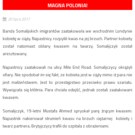
MAGNA POLONIA!
20 lipca 2017
Banda Somalijskich imigrantów zaatakowała we wschodnim Londynie
kobietę w ciąży. Napastnicy rozpylili kwas na jej brzuch. Partner kobiety
został natomiast oblany kwasem na twarzy. Somalijczyk został
aresztowany.
Napastnicy zaatakowali na ulicy Mile End Road. Somalijczycy okrążyli
ofiary. Nie spodobał im się fakt, ze kobieta jest w ciąży mimo iż para nie
jest małżeństwem. Jest to przestępstwo przeciwko prawu szariatu.
Wywiązała się kłótnia. Para chciała odejść, jednak zostali zaatakowani
kwasem.
Somalijczyk, 19-letni Mustafa Ahmed spryskał parę żrącym kwasem.
Napastnik nakierował strumień kwasu na brzuch ciężarnej kobiety i
twarz partnera. Brytyjczycy trafili do szpitala z obrażeniami.