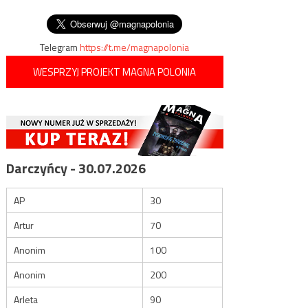
wpisu
politycznej
Telegram
https://t.me/magnapolonia
WESPRZYJ PROJEKT MAGNA POLONIA
Darczyńcy - 30.07.2026
AP
30
Artur
70
Anonim
100
Anonim
200
Arleta
90