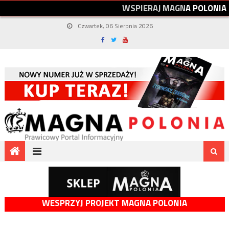
W
S
P
I
E
R
A
J
M
A
G
N
A
P
O
L
O
N
I
A
Czwartek, 06 Sierpnia 2026
WESPRZYJ PROJEKT MAGNA POLONIA