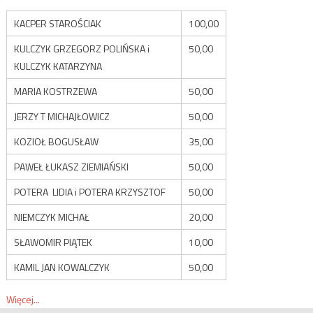
KACPER STAROŚCIAK
100,00
KULCZYK GRZEGORZ POLIŃSKA i
50,00
KULCZYK KATARZYNA
MARIA KOSTRZEWA
50,00
JERZY T MICHAJŁOWICZ
50,00
KOZIOŁ BOGUSŁAW
35,00
PAWEŁ ŁUKASZ ZIEMIAŃSKI
50,00
POTERA LIDIA i POTERA KRZYSZTOF
50,00
NIEMCZYK MICHAŁ
20,00
SŁAWOMIR PIĄTEK
10,00
KAMIL JAN KOWALCZYK
50,00
Więcej...