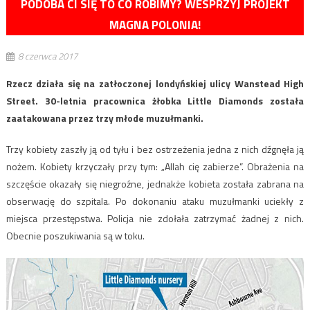
PODOBA CI SIĘ TO CO ROBIMY? WESPRZYJ PROJEKT
MAGNA POLONIA!
8 czerwca 2017
Rzecz działa się na zatłoczonej londyńskiej ulicy Wanstead High
Street. 30-letnia pracownica żłobka Little Diamonds została
zaatakowana przez trzy młode muzułmanki.
Trzy kobiety zaszły ją od tyłu i bez ostrzeżenia jedna z nich dźgnęła ją
nożem. Kobiety krzyczały przy tym: „Allah cię zabierze”. Obrażenia na
szczęście okazały się niegroźne, jednakże kobieta została zabrana na
obserwację do szpitala. Po dokonaniu ataku muzułmanki uciekły z
miejsca przestępstwa. Policja nie zdołała zatrzymać żadnej z nich.
Obecnie poszukiwania są w toku.