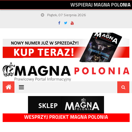
W
S
P
I
E
R
A
J
M
A
G
N
A
P
O
L
O
N
I
A
Piątek, 07 Sierpnia 2026
WESPRZYJ PROJEKT MAGNA POLONIA