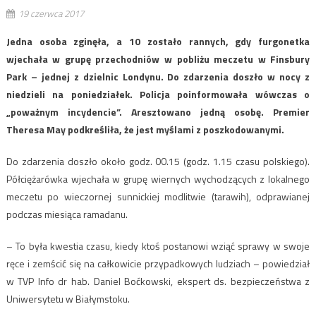
19 czerwca 2017
Jedna osoba zginęła, a 10 zostało rannych, gdy furgonetka
wjechała w grupę przechodniów w pobliżu meczetu w Finsbury
Park – jednej z dzielnic Londynu. Do zdarzenia doszło w nocy z
niedzieli na poniedziałek. Policja poinformowała wówczas o
„poważnym incydencie”. Aresztowano jedną osobę. Premier
Theresa May podkreśliła, że jest myślami z poszkodowanymi.
Do zdarzenia doszło około godz. 00.15 (godz. 1.15 czasu polskiego).
Półciężarówka wjechała w grupę wiernych wychodzących z lokalnego
meczetu po wieczornej sunnickiej modlitwie (tarawih), odprawianej
podczas miesiąca ramadanu.
– To była kwestia czasu, kiedy ktoś postanowi wziąć sprawy w swoje
ręce i zemścić się na całkowicie przypadkowych ludziach – powiedział
w TVP Info dr hab. Daniel Boćkowski, ekspert ds. bezpieczeństwa z
Uniwersytetu w Białymstoku.