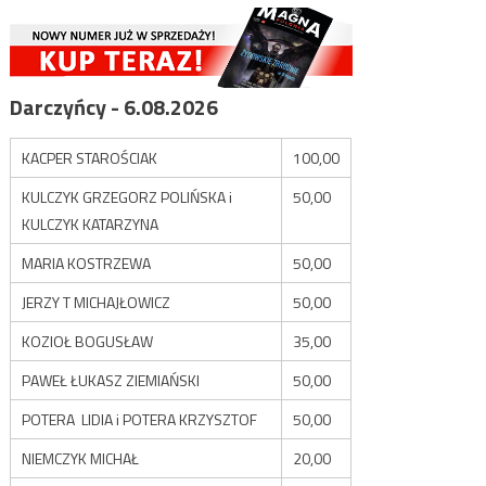
Darczyńcy - 6.08.2026
KACPER STAROŚCIAK
100,00
KULCZYK GRZEGORZ POLIŃSKA i
50,00
KULCZYK KATARZYNA
MARIA KOSTRZEWA
50,00
JERZY T MICHAJŁOWICZ
50,00
KOZIOŁ BOGUSŁAW
35,00
PAWEŁ ŁUKASZ ZIEMIAŃSKI
50,00
POTERA LIDIA i POTERA KRZYSZTOF
50,00
NIEMCZYK MICHAŁ
20,00