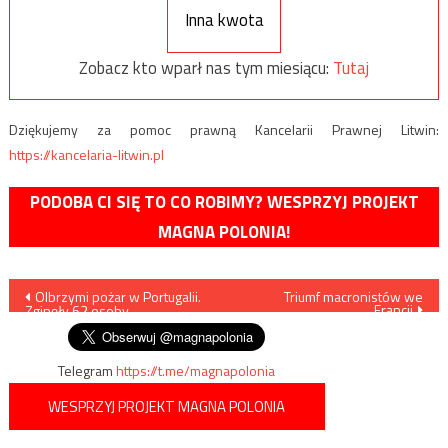
Inna kwota
Zobacz kto wparł nas tym miesiącu:
Tutaj
Dziękujemy za pomoc prawną Kancelarii Prawnej Litwin:
https://kancelaria-litwin.pl
PODOBA CI SIĘ TO CO ROBIMY? WESPRZYJ PROJEKT
MAGNA POLONIA!
Nawigacja
Olbrzymi pożar w Portugalii.
Triumf macronistów we
Francji
Zginęły 62 osoby
wpisu
Telegram
https://t.me/magnapolonia
WESPRZYJ PROJEKT MAGNA POLONIA