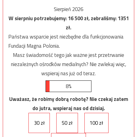
Sierpień 2026
W sierpniu potrzebujemy:
16 500
zł, zebraliśmy:
1351
zł.
Państwa wsparcie jest niezbędne dla funkcjonowania
Fundacji Magna Polonia.
Masz świadomość tego jak ważne jest przetrwanie
niezależnych ośrodków medialnych? Nie zwlekaj więc,
wspieraj nas już od teraz.
8%
Uważasz, że robimy dobrą robotę? Nie czekaj zatem
do jutra, wspieraj nas od dzisiaj.
30 zł
50 zł
100 zł