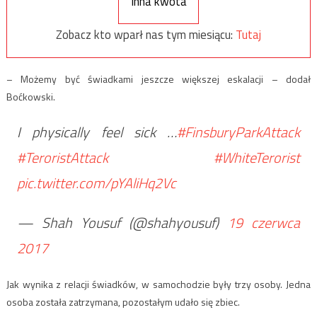
Inna kwota
Zobacz kto wparł nas tym miesiącu:
Tutaj
– Możemy być świadkami jeszcze większej eskalacji – dodał
Boćkowski.
I physically feel sick …
#FinsburyParkAttack
#TeroristAttack
#WhiteTerorist
pic.twitter.com/pYAliHq2Vc
— Shah Yousuf (@shahyousuf)
19 czerwca
2017
Jak wynika z relacji świadków, w samochodzie były trzy osoby. Jedna
osoba została zatrzymana, pozostałym udało się zbiec.