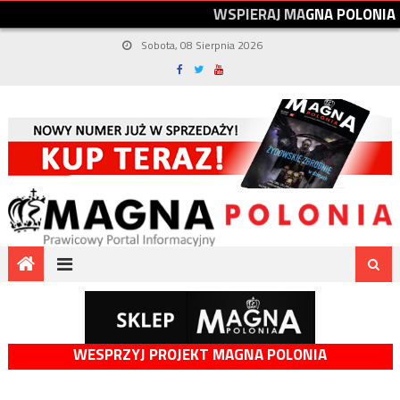
W
S
P
I
E
R
A
J
M
A
G
N
A
P
O
L
O
N
I
A
Sobota, 08 Sierpnia 2026
WESPRZYJ PROJEKT MAGNA POLONIA