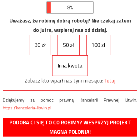
8%
Uważasz, że robimy dobrą robotę? Nie czekaj zatem
do jutra, wspieraj nas od dzisiaj.
30 zł
50 zł
100 zł
Inna kwota
Zobacz kto wparł nas tym miesiącu:
Tutaj
Dziękujemy za pomoc prawną Kancelarii Prawnej Litwin:
https://kancelaria-litwin.pl
PODOBA CI SIĘ TO CO ROBIMY? WESPRZYJ PROJEKT
MAGNA POLONIA!