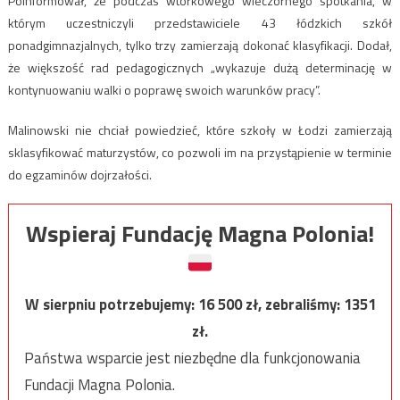
Poinformował, że podczas wtorkowego wieczornego spotkania, w
którym uczestniczyli przedstawiciele 43 łódzkich szkół
ponadgimnazjalnych, tylko trzy zamierzają dokonać klasyfikacji. Dodał,
że większość rad pedagogicznych „wykazuje dużą determinację w
kontynuowaniu walki o poprawę swoich warunków pracy”.
Malinowski nie chciał powiedzieć, które szkoły w Łodzi zamierzają
sklasyfikować maturzystów, co pozwoli im na przystąpienie w terminie
do egzaminów dojrzałości.
Wspieraj Fundację Magna Polonia!
W sierpniu potrzebujemy:
16 500
zł, zebraliśmy:
1351
zł.
Państwa wsparcie jest niezbędne dla funkcjonowania
Fundacji Magna Polonia.