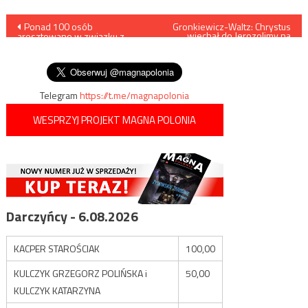
Nawigacja
Ponad 100 osób
Gronkiewicz-Waltz: Chrystus
wjechał do Jerozolimy na
aresztowano w związku z
baranku
wpisu
niedzielną serią ataków
terrorystycznych na Sri Lance
Telegram
https://t.me/magnapolonia
WESPRZYJ PROJEKT MAGNA POLONIA
Darczyńcy - 6.08.2026
KACPER STAROŚCIAK
100,00
KULCZYK GRZEGORZ POLIŃSKA i
50,00
KULCZYK KATARZYNA