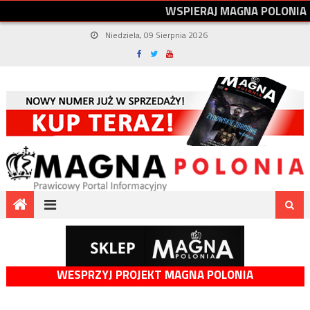
W
S
P
I
E
R
A
J
M
A
G
N
A
P
O
L
O
N
I
A
Niedziela, 09 Sierpnia 2026
WESPRZYJ PROJEKT MAGNA POLONIA