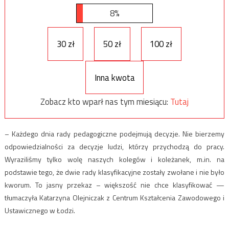
8%
30 zł
50 zł
100 zł
Inna kwota
Zobacz kto wparł nas tym miesiącu:
Tutaj
– Każdego dnia rady pedagogiczne podejmują decyzje. Nie bierzemy
odpowiedzialności za decyzje ludzi, którzy przychodzą do pracy.
Wyraziliśmy tylko wolę naszych kolegów i koleżanek, m.in. na
podstawie tego, że dwie rady klasyfikacyjne zostały zwołane i nie było
kworum. To jasny przekaz – większość nie chce klasyfikować —
tłumaczyła Katarzyna Olejniczak z Centrum Kształcenia Zawodowego i
Ustawicznego w Łodzi.