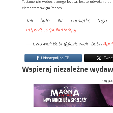
Testamencie wobec samego Jezusa. Jest to odwołanie do 
elementem święta Pesach.
Tak było. Na pamiątkę tego wy
https://t.co/pCNnPx3qoj
— Człowiek Bóbr (@czlowiek_bobr)
Apri
Udostępnij na FB
Twee
Wspieraj niezależne wydaw
Czy jes