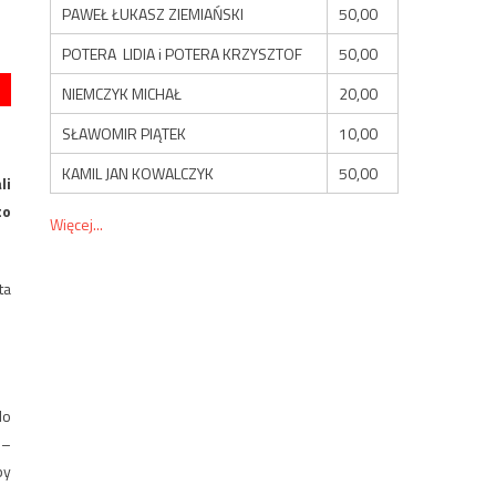
PAWEŁ ŁUKASZ ZIEMIAŃSKI
50,00
POTERA LIDIA i POTERA KRZYSZTOF
50,00
NIEMCZYK MICHAŁ
20,00
SŁAWOMIR PIĄTEK
10,00
KAMIL JAN KOWALCZYK
50,00
li
to
Więcej...
ta
do
 –
by