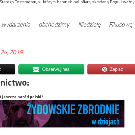
Starego Testamentu, w którym baranek był ofiarą składaną Bogu i ważn
darzenia obchodzimy Niedzielę Fikusową.
l 24, 2019
t
Obserwuj nas
Zapisz
nictwo:
t jeszcze naród polski?