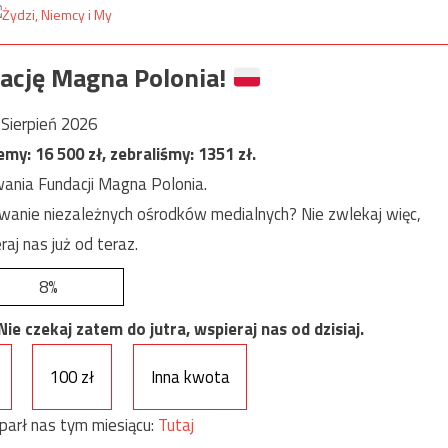
ację Magna Polonia!
Sierpień 2026
jemy:
16 500
zł, zebraliśmy:
1351
zł.
ania Fundacji Magna Polonia.
anie niezależnych ośrodków medialnych? Nie zwlekaj więc,
raj nas już od teraz.
8%
e czekaj zatem do jutra, wspieraj nas od dzisiaj.
100 zł
Inna kwota
parł nas tym miesiącu:
Tutaj