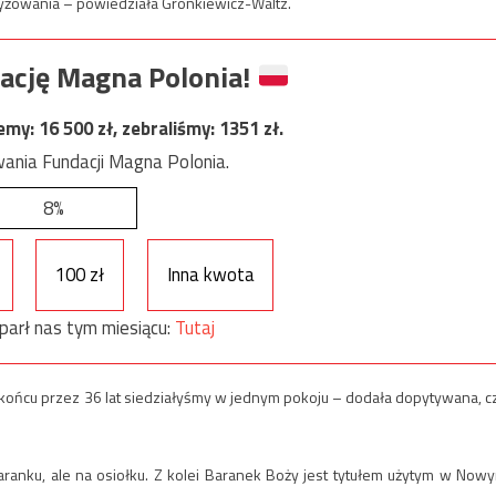
krzyżowania – powiedziała Gronkiewicz-Waltz.
ację Magna Polonia!
jemy:
16 500
zł, zebraliśmy:
1351
zł.
ania Fundacji Magna Polonia.
8%
100 zł
Inna kwota
parł nas tym miesiącu:
Tutaj
ońcu przez 36 lat siedziałyśmy w jednym pokoju – dodała dopytywana, c
aranku, ale na osiołku. Z kolei Baranek Boży jest tytułem użytym w Now