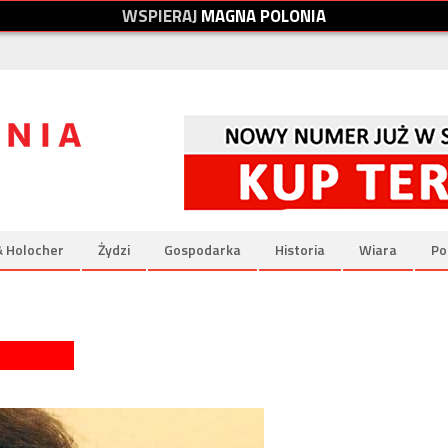
W
S
P
I
E
R
A
J
M
A
G
N
A
P
O
L
O
N
I
A
& Holocher
Żydzi
Gospodarka
Historia
Wiara
Po