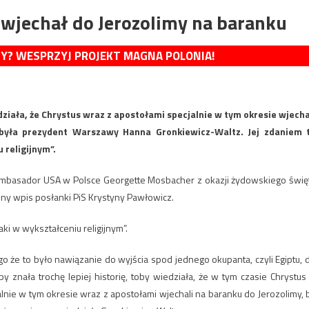
 wjechał do Jerozolimy na baranku
MY? WESPRZYJ PROJEKT MAGNA POLONIA!
edziała, że Chrystus wraz z apostołami specjalnie w tym okresie wjecha
była prezydent Warszawy Hanna Gronkiewicz-Waltz. Jej zdaniem 
 religijnym”.
 ambasador USA w Polsce Georgette Mosbacher z okazji żydowskiego świę
ny wpis posłanki PiS Krystyny Pawłowicz.
i w wykształceniu religijnym”.
o że to było nawiązanie do wyjścia spod jednego okupanta, czyli Egiptu, 
 znała trochę lepiej historię, toby wiedziała, że w tym czasie Chrystus
alnie w tym okresie wraz z apostołami wjechali na baranku do Jerozolimy, 