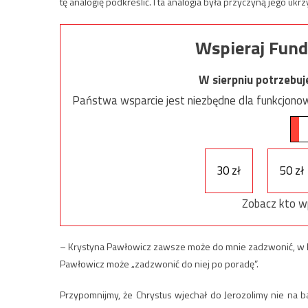
tę analogię podkreślić. I ta analogia była przyczyną jego u
Wspieraj Fund
W sierpniu potrzebu
Państwa wsparcie jest niezbędne dla funkcjonow
30 zł
50 zł
Zobacz kto w
– Krystyna Pawłowicz zawsze może do mnie zadzwonić, w k
Pawłowicz może „zadzwonić do niej po poradę”.
Przypomnijmy, że Chrystus wjechał do Jerozolimy nie na b