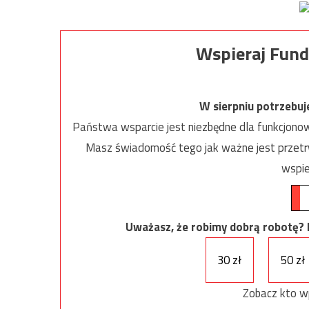
Wspieraj Fund
W sierpniu potrzebu
Państwa wsparcie jest niezbędne dla funkcjonow
Masz świadomość tego jak ważne jest przetrw
wspie
Uważasz, że robimy dobrą robotę? Ni
30 zł
50 zł
Zobacz kto w