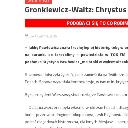
WIADOMOŚCI
Gronkiewicz-Waltz: Chrystus
PODOBA CI SIĘ TO CO ROBI
24 kwietnia 2019
– Jakby Pawłowicz znała trochę lepiej historię, toby wi
na baranku do Jerozolimy – powiedziała w TOK FM 
posłanka Krystyna Pawłowicz „ma braki w wykształceniu
Rozmowa dotyczyła życzeń, jakie zamieściła na Twitterze
Pesach. Sprawa wywołała kontrowersje, w tym m.in. krytycz
Była prezydent Warszawy stwierdziła, że Pawłowicz ma „brak
– Ostatnia wieczerza była właśnie w okresie Pesach, dlateg
buntu przeciwko drugiemu okupantowi, czyli Rzymowi. Jakby
postać dla jednych historyczna, dla innych Mesjasz – specj