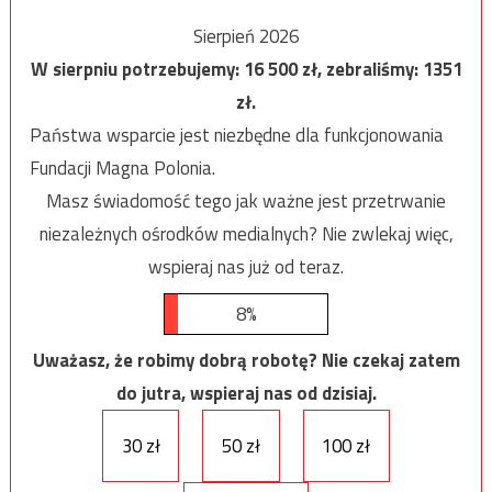
Sierpień 2026
W sierpniu potrzebujemy:
16 500
zł, zebraliśmy:
1351
zł.
Państwa wsparcie jest niezbędne dla funkcjonowania
Fundacji Magna Polonia.
Masz świadomość tego jak ważne jest przetrwanie
niezależnych ośrodków medialnych? Nie zwlekaj więc,
wspieraj nas już od teraz.
8%
Uważasz, że robimy dobrą robotę? Nie czekaj zatem
do jutra, wspieraj nas od dzisiaj.
30 zł
50 zł
100 zł