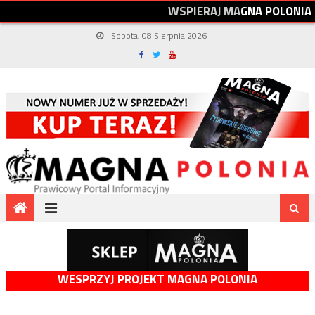
W
S
P
I
E
R
A
J
M
A
G
N
A
P
O
L
O
N
I
A
Sobota, 08 Sierpnia 2026
WESPRZYJ PROJEKT MAGNA POLONIA