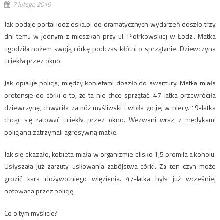
7 lutego 2019
Jak podaje portal lodz.eska.pl do dramatycznych wydarzeń doszło trzy
dni temu w jednym z mieszkań przy ul. Piotrkowskiej w Łodzi. Matka
ugodziła nożem swoją córkę podczas kłótni o sprzątanie. Dziewczyna
uciekła przez okno.
Jak opisuje policja, między kobietami doszło do awantury. Matka miała
pretensje do córki o to, że ta nie chce sprzątać. 47-latka przewróciła
dziewczynę, chwyciła za nóż myśliwski i wbiła go jej w plecy. 19-latka
chcąc się ratować uciekła przez okno. Wezwani wraz z medykami
policjanci zatrzymali agresywną matkę.
Jak się okazało, kobieta miała w organizmie blisko 1,5 promila alkoholu.
Usłyszała już zarzuty usiłowania zabójstwa córki. Za ten czyn może
grozić kara dożywotniego więzienia. 47-latka była już wcześniej
notowana przez policję.
Co o tym myślicie?