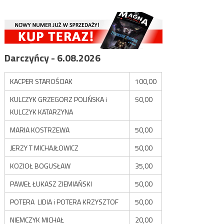
Darczyńcy - 6.08.2026
KACPER STAROŚCIAK
100,00
KULCZYK GRZEGORZ POLIŃSKA i
50,00
KULCZYK KATARZYNA
MARIA KOSTRZEWA
50,00
JERZY T MICHAJŁOWICZ
50,00
KOZIOŁ BOGUSŁAW
35,00
PAWEŁ ŁUKASZ ZIEMIAŃSKI
50,00
POTERA LIDIA i POTERA KRZYSZTOF
50,00
NIEMCZYK MICHAŁ
20,00