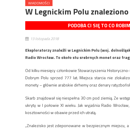
WIADOMOŚCI
W Legnickim Polu znaleziono 
PODOBA CI SIĘ TO CO ROBI
13 listopada 2018
Eksploratorzy znaleźli w Legnickim Polu (woj. dolnośląs
Radio Wrocław. To około stu srebrnych monet oraz fragm
Od kilku miesięcy członkowie Stowarzyszenia Historyczno-
Dobrym Polu sprzed 777 lat. Miejsca starcia nie zlokalizo
monety – głównie arabskie dirhemy oraz denary ratyzbońskie
Skarb znajdował się niespełna 30 cm pod ziemią. Ze wstęp
ukryty w I połowie XI wieku. Jak wyjaśnia Radio Wrocław
kosztowności w obawie przed ich utratą.
„Znalezisko jest zdeponowane w bezpiecznym miejscu, 