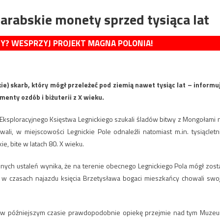
arabskie monety sprzed tysiąca lat
MY? WESPRZYJ PROJEKT MAGNA POLONIA!
kie) skarb, który mógł przeleżeć pod ziemią nawet tysiąc lat – informu
enty ozdób i biżuterii z X wieku.
Eksploracyjnego Księstwa Legnickiego szukali śladów bitwy z Mongołami 
wali, w miejscowości Legnickie Pole odnaleźli natomiast m.in. tysiącletn
, bite w latach 80. X wieku.
nych ustaleń wynika, że na terenie obecnego Legnickiego Pola mógł zost
, w czasach najazdu księcia Brzetysława bogaci mieszkańcy chowali swo
a w późniejszym czasie prawdopodobnie opiekę przejmie nad tym Muze