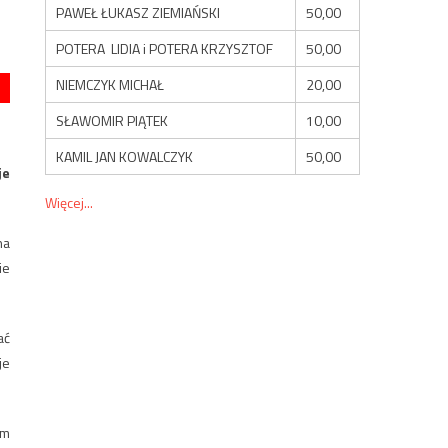
PAWEŁ ŁUKASZ ZIEMIAŃSKI
50,00
POTERA LIDIA i POTERA KRZYSZTOF
50,00
NIEMCZYK MICHAŁ
20,00
SŁAWOMIR PIĄTEK
10,00
KAMIL JAN KOWALCZYK
50,00
je
Więcej...
na
ie
ać
je
um