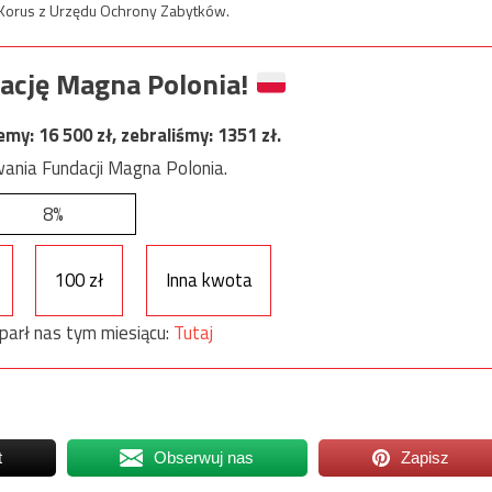
 Korus z Urzędu Ochrony Zabytków.
ację Magna Polonia!
jemy:
16 500
zł, zebraliśmy:
1351
zł.
ania Fundacji Magna Polonia.
8%
100 zł
Inna kwota
parł nas tym miesiącu:
Tutaj
t
Obserwuj nas
Zapisz