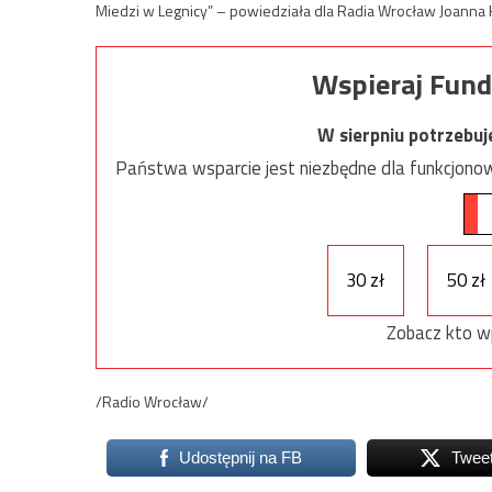
Miedzi w Legnicy” – powiedziała dla Radia Wrocław Joanna
Wspieraj Fund
W sierpniu potrzebu
Państwa wsparcie jest niezbędne dla funkcjonow
30 zł
50 zł
Zobacz kto w
/Radio Wrocław/
Udostępnij na FB
Twee