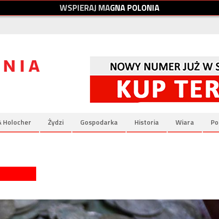
W
S
P
I
E
R
A
J
M
A
G
N
A
P
O
L
O
N
I
A
& Holocher
Żydzi
Gospodarka
Historia
Wiara
Po