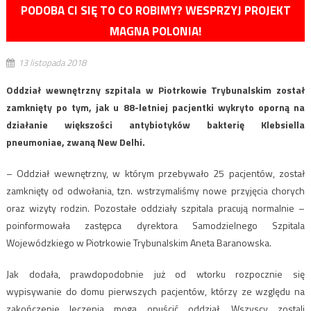
PODOBA CI SIĘ TO CO ROBIMY? WESPRZYJ PROJEKT
MAGNA POLONIA!
13 listopada 2018
Oddział wewnętrzny szpitala w Piotrkowie Trybunalskim został
zamknięty po tym, jak u 88-letniej pacjentki wykryto oporną na
działanie większości antybiotyków bakterię Klebsiella
pneumoniae, zwaną New Delhi.
– Oddział wewnętrzny, w którym przebywało 25 pacjentów, został
zamknięty od odwołania, tzn. wstrzymaliśmy nowe przyjęcia chorych
oraz wizyty rodzin. Pozostałe oddziały szpitala pracują normalnie –
poinformowała zastępca dyrektora Samodzielnego Szpitala
Wojewódzkiego w Piotrkowie Trybunalskim Aneta Baranowska.
Jak dodała, prawdopodobnie już od wtorku rozpocznie się
wypisywanie do domu pierwszych pacjentów, którzy ze względu na
zakończenie leczenia mogą opuścić oddział. Wszyscy zostali