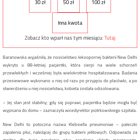
30 zł
50 zł
100 zł
Inna kwota
Zobacz kto wparł nas tym miesiącu:
Tutaj
Baranowska wyjaśniła, że nosicielstwo lekoopornej bakterii New Delhi
wykryto u 88-letniej pacjentki, która cierpi na wiele schorzeń
przewlekłych i wcześniej była wielokrotnie hospitalizowana. Badania
przesiewowe wykonano u niej od razu po przyjęciu do placówki, a po
stwierdzeniu u niej nosicielstwa, kobieta została odizolowana.
– Jej stan jest stabilny; gdy się poprawi, pacjentka będzie mogła być
wypisana do domu – zaznaczyła wicedyrektor piotrkowskiego szpitala.
New Delhi to potoczna nazwa Klebsiella pneumoniae – pałeczki
zapalenia płuc, należącej do grupy bakterii jelitowych. Odpowiada za
groźne dla życia zapalenie płuc, zapalenie układu moczowego,