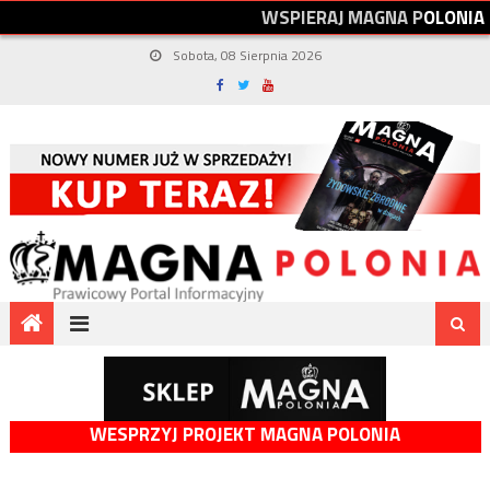
W
S
P
I
E
R
A
J
M
A
G
N
A
P
O
L
O
N
I
A
Sobota, 08 Sierpnia 2026
WESPRZYJ PROJEKT MAGNA POLONIA