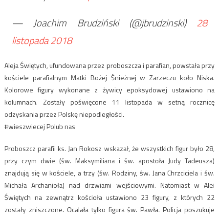
— Joachim Brudziński (@jbrudzinski)
28
listopada 2018
Aleja Świętych, ufundowana przez proboszcza i parafian, powstała przy
kościele parafialnym Matki Bożej Śnieżnej w Zarzeczu koło Niska.
Kolorowe figury wykonane z żywicy epoksydowej ustawiono na
kolumnach. Zostały poświęcone 11 listopada w setną rocznicę
odzyskania przez Polskę niepodległości.
#wieszwiecej Polub nas
Proboszcz parafii ks. Jan Rokosz wskazał, że wszystkich figur było 28,
przy czym dwie (św. Maksymiliana i św. apostoła Judy Tadeusza)
znajdują się w kościele, a trzy (św. Rodziny, św. Jana Chrzciciela i św.
Michała Archanioła) nad drzwiami wejściowymi. Natomiast w Alei
Świętych na zewnątrz kościoła ustawiono 23 figury, z których 22
zostały zniszczone. Ocalała tylko figura św. Pawła. Policja poszukuje