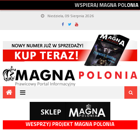
W
S
P
I
E
R
A
J
M
A
G
N
A
P
O
L
O
N
I
A
Niedziela, 09 Sierpnia 2026
WESPRZYJ PROJEKT MAGNA POLONIA