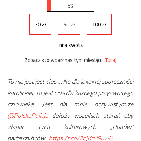
8%
30 zł
50 zł
100 zł
Inna kwota
Zobacz kto wparł nas tym miesiącu:
Tutaj
To nie jest jest cios tylko dla lokalnej społeczniści
katolickiej. To jest cios dla każdego przyzwoitego
człowieka. Jest dla mnie oczywistym,że
@PolskaPolicja
dołoży wszelkich starań aby
złapać tych kulturowych „Hunów”
barbarzyńców .
https://t.co/2cJKrH9uwG