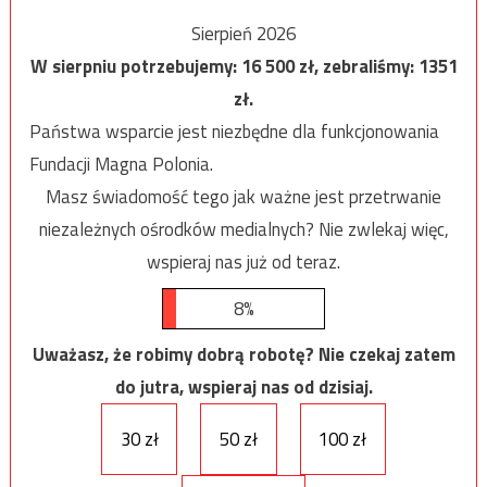
Sierpień 2026
W sierpniu potrzebujemy:
16 500
zł, zebraliśmy:
1351
zł.
Państwa wsparcie jest niezbędne dla funkcjonowania
Fundacji Magna Polonia.
Masz świadomość tego jak ważne jest przetrwanie
niezależnych ośrodków medialnych? Nie zwlekaj więc,
wspieraj nas już od teraz.
8%
Uważasz, że robimy dobrą robotę? Nie czekaj zatem
do jutra, wspieraj nas od dzisiaj.
30 zł
50 zł
100 zł