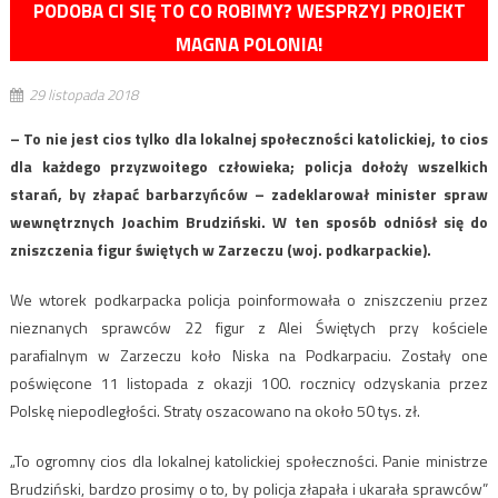
PODOBA CI SIĘ TO CO ROBIMY? WESPRZYJ PROJEKT
MAGNA POLONIA!
29 listopada 2018
– To nie jest cios tylko dla lokalnej społeczności katolickiej, to cios
dla każdego przyzwoitego człowieka; policja dołoży wszelkich
starań, by złapać barbarzyńców – zadeklarował minister spraw
wewnętrznych Joachim Brudziński. W ten sposób odniósł się do
zniszczenia figur świętych w Zarzeczu (woj. podkarpackie).
We wtorek podkarpacka policja poinformowała o zniszczeniu przez
nieznanych sprawców 22 figur z Alei Świętych przy kościele
parafialnym w Zarzeczu koło Niska na Podkarpaciu. Zostały one
poświęcone 11 listopada z okazji 100. rocznicy odzyskania przez
Polskę niepodległości. Straty oszacowano na około 50 tys. zł.
„To ogromny cios dla lokalnej katolickiej społeczności. Panie ministrze
Brudziński, bardzo prosimy o to, by policja złapała i ukarała sprawców”