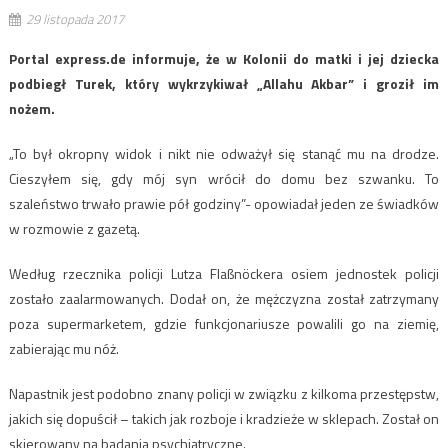
29 listopada 2017
Portal express.de informuje, że w Kolonii do matki i jej dziecka
podbiegł Turek, który wykrzykiwał „Allahu Akbar” i groził im
nożem.
„To był okropny widok i nikt nie odważył się stanąć mu na drodze.
Cieszyłem się, gdy mój syn wrócił do domu bez szwanku. To
szaleństwo trwało prawie pół godziny”- opowiadał jeden ze świadków
w rozmowie z gazetą.
Według rzecznika policji Lutza Flaßnöckera osiem jednostek policji
zostało zaalarmowanych. Dodał on, że mężczyzna został zatrzymany
poza supermarketem, gdzie funkcjonariusze powalili go na ziemię,
zabierając mu nóż.
Napastnik jest podobno znany policji w związku z kilkoma przestępstw,
jakich się dopuścił – takich jak rozboje i kradzieże w sklepach. Został on
skierowany na badania psychiatryczne.