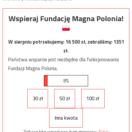
Wspieraj Fundację Magna Polonia!
W sierpniu potrzebujemy:
16 500
zł, zebraliśmy:
1351
zł.
Państwa wsparcie jest niezbędne dla funkcjonowania
Fundacji Magna Polonia.
8%
30 zł
50 zł
100 zł
Inna kwota
Zobacz kto wparł nas tym miesiącu:
Tutaj