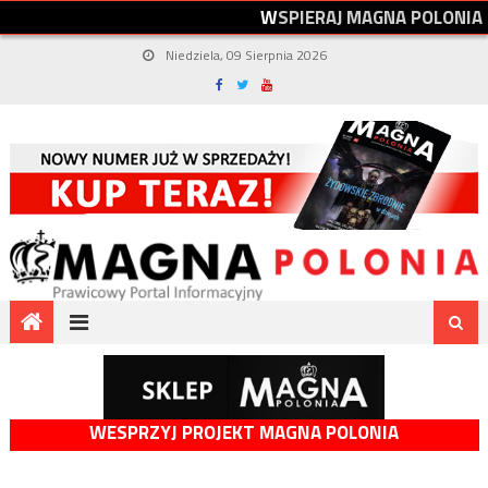
W
S
P
I
E
R
A
J
M
A
G
N
A
P
O
L
O
N
I
A
Niedziela, 09 Sierpnia 2026
WESPRZYJ PROJEKT MAGNA POLONIA