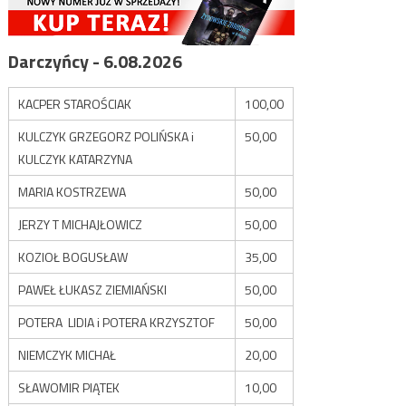
Darczyńcy - 6.08.2026
KACPER STAROŚCIAK
100,00
KULCZYK GRZEGORZ POLIŃSKA i
50,00
KULCZYK KATARZYNA
MARIA KOSTRZEWA
50,00
JERZY T MICHAJŁOWICZ
50,00
KOZIOŁ BOGUSŁAW
35,00
PAWEŁ ŁUKASZ ZIEMIAŃSKI
50,00
POTERA LIDIA i POTERA KRZYSZTOF
50,00
NIEMCZYK MICHAŁ
20,00
SŁAWOMIR PIĄTEK
10,00