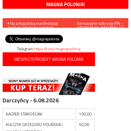
MAGNA POLONIA!
Nawigacja
Na antypolską manifestację
Sensacyjne odkrycie IPN –
odnaleziono mikrofilmy 12
zjechali autami na polskich
tys. teczek tajnych
wpisu
blachach
współpracowników
kontrwywiadu
Telegram
https://t.me/magnapolonia
WESPRZYJ PROJEKT MAGNA POLONIA
Darczyńcy - 6.08.2026
KACPER STAROŚCIAK
100,00
KULCZYK GRZEGORZ POLIŃSKA i
50,00