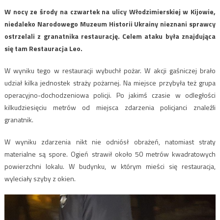
W nocy ze środy na czwartek na ulicy Włodzimierskiej w Kijowie,
niedaleko Narodowego Muzeum Historii Ukrainy nieznani sprawcy
ostrzelali z granatnika restaurację. Celem ataku była znajdująca
się tam Restauracja Leo.
W wyniku tego w restauracji wybuchł pożar. W akcji gaśniczej brało
udział kilka jednostek straży pożarnej. Na miejsce przybyła też grupa
operacyjno-dochodzeniowa policji. Po jakimś czasie w odległości
kilkudziesięciu metrów od miejsca zdarzenia policjanci znaleźli
granatnik.
W wyniku zdarzenia nikt nie odniósł obrażeń, natomiast straty
materialne są spore. Ogień strawił około 50 metrów kwadratowych
powierzchni lokalu. W budynku, w którym mieści się restauracja,
wyleciały szyby z okien.