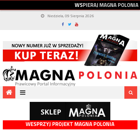
W
S
P
I
E
R
A
J
M
A
G
N
A
P
O
L
O
N
I
A
Niedziela, 09 Sierpnia 2026
WESPRZYJ PROJEKT MAGNA POLONIA