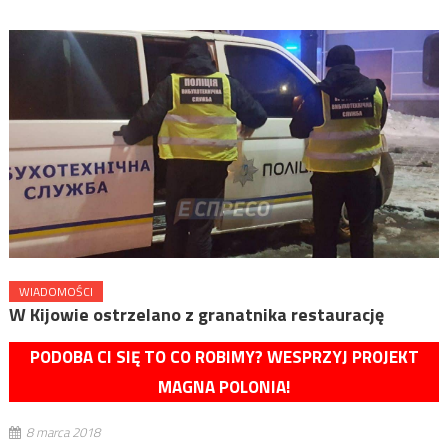
WIADOMOŚCI
W Kijowie ostrzelano z granatnika restaurację
PODOBA CI SIĘ TO CO ROBIMY? WESPRZYJ PROJEKT
MAGNA POLONIA!
8 marca 2018