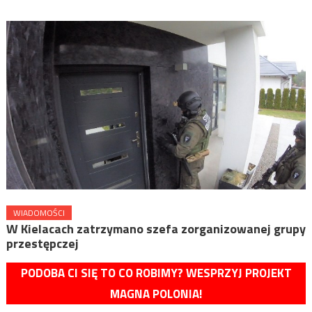
WIADOMOŚCI
W Kielacach zatrzymano szefa zorganizowanej grupy
przestępczej
PODOBA CI SIĘ TO CO ROBIMY? WESPRZYJ PROJEKT
MAGNA POLONIA!