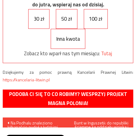
do jutra, wspieraj nas od dzisiaj.
30 zł
50 zł
100 zł
Inna kwota
Zobacz kto wparł nas tym miesiącu:
Tutaj
Dziękujemy za pomoc prawną Kancelarii Prawnej Litwin:
https://kancelaria-litwin.pl
PODOBA CI SIĘ TO CO ROBIMY? WESPRZYJ PROJEKT
MAGNA POLONIA!
Nawigacja
Na Podhalu znaleziono
Bunt w Inguszetii: do republiki
ściągane są oddziały wojska i
kilkanaście pudeł z ludzkimi
formacji policyjnych z całej
wpisu
kośćmi
Rosji