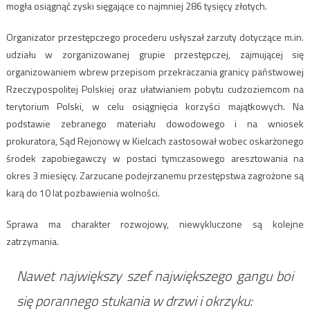
mogła osiągnąć zyski sięgające co najmniej 286 tysięcy złotych.
Organizator przestępczego procederu usłyszał zarzuty dotyczące m.in.
udziału w zorganizowanej grupie przestępczej, zajmującej się
organizowaniem wbrew przepisom przekraczania granicy państwowej
Rzeczypospolitej Polskiej oraz ułatwianiem pobytu cudzoziemcom na
terytorium Polski, w celu osiągnięcia korzyści majątkowych. Na
podstawie zebranego materiału dowodowego i na wniosek
prokuratora, Sąd Rejonowy w Kielcach zastosował wobec oskarżonego
środek zapobiegawczy w postaci tymczasowego aresztowania na
okres 3 miesięcy. Zarzucane podejrzanemu przestępstwa zagrożone są
karą do 10 lat pozbawienia wolności.
Sprawa ma charakter rozwojowy, niewykluczone są kolejne
zatrzymania.
Nawet największy szef największego gangu boi
się porannego stukania w drzwi i okrzyku: