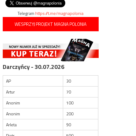
Telegram
https://t.me/magnapolonia
WESPRZYJ PROJEKT MAGNA POLONIA
Darczyńcy - 30.07.2026
AP
30
Artur
70
Anonim
100
Anonim
200
Arleta
90
Piotr
500