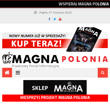
W
S
P
I
E
R
A
J
M
A
G
N
A
P
O
L
O
N
I
A
Piątek, 07 Sierpnia 2026
WESPRZYJ PROJEKT MAGNA POLONIA