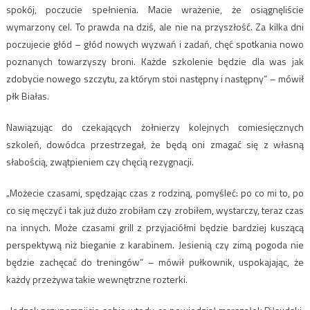
spokój, poczucie spełnienia. Macie wrażenie, że osiągnęliście
wymarzony cel. To prawda na dziś, ale nie na przyszłość. Za kilka dni
poczujecie głód – głód nowych wyzwań i zadań, chęć spotkania nowo
poznanych towarzyszy broni. Każde szkolenie będzie dla was jak
zdobycie nowego szczytu, za którym stoi następny i następny” – mówił
płk Białas.
Nawiązując do czekających żołnierzy kolejnych comiesięcznych
szkoleń, dowódca przestrzegał, że będą oni zmagać się z własną
słabością, zwątpieniem czy chęcią rezygnacji.
„Możecie czasami, spędzając czas z rodziną, pomyśleć: po co mi to, po
co się męczyć i tak już dużo zrobiłam czy zrobiłem, wystarczy, teraz czas
na innych. Może czasami grill z przyjaciółmi będzie bardziej kuszącą
perspektywą niż bieganie z karabinem. Jesienią czy zimą pogoda nie
będzie zachęcać do treningów” – mówił pułkownik, uspokajając, że
każdy przeżywa takie wewnętrzne rozterki.