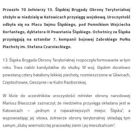
Przeszło 70 żołnierzy 13. Śląskiej Brygady Obrony Terytorialnej
złożyło w niedzielę w Katowicach przysięgę wojskową. Uroczystość
odbyła się na Placu Sejmu Śląskiego, pod Pomnikiem Wojciecha
Korfantego, dyktatora III Powstania Śląskiego. Ochotnicy ze Śląska
przysięgają na sztandar 7. kompanii bojowej Zabrskiego Pułku
Piechoty im. Stefana Czarnieckiego.
13. Śląska Brygada Obrony Terytorialnej rozpoczęła formowanie w tym
roku. Trwa nabór kandydatów do służby. W woj. śląskim docelowo
powstaną cztery bataliony lekkiej piechoty, rozmieszczone w Gliwicach,
Częstochowie, Cieszynie i w Kuźni Raciborskiej.
W liście do uczestników uroczystości minister obrony narodowej
Mariusz Błaszczak zaznaczył, że niedzielna przysięga składana jest w
Katowicach – „jednym z najważniejszych miejsc Śląska”, a
wypowiadając jej słowa, żołnierze obrony terytorialnej składają tym
samym „śluby wierności tej pracowitej ziemi i jej mieszkańcom”.