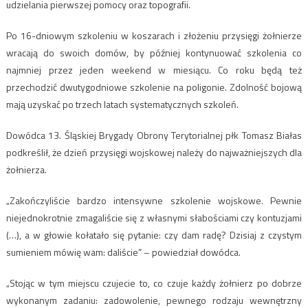
udzielania pierwszej pomocy oraz topografii.
Po 16-dniowym szkoleniu w koszarach i złożeniu przysięgi żołnierze
wracają do swoich domów, by później kontynuować szkolenia co
najmniej przez jeden weekend w miesiącu. Co roku będą też
przechodzić dwutygodniowe szkolenie na poligonie. Zdolność bojową
mają uzyskać po trzech latach systematycznych szkoleń.
Dowódca 13. Śląskiej Brygady Obrony Terytorialnej płk Tomasz Białas
podkreślił, że dzień przysięgi wojskowej należy do najważniejszych dla
żołnierza.
„Zakończyliście bardzo intensywne szkolenie wojskowe. Pewnie
niejednokrotnie zmagaliście się z własnymi słabościami czy kontuzjami
(…), a w głowie kołatało się pytanie: czy dam radę? Dzisiaj z czystym
sumieniem mówię wam: daliście” – powiedział dowódca.
„Stojąc w tym miejscu czujecie to, co czuje każdy żołnierz po dobrze
wykonanym zadaniu: zadowolenie, pewnego rodzaju wewnętrzny