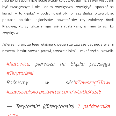
„Jednak przypomnijcie sobie wtedy, co powiedział marszałek Piłsudski:
być zwyciężonym i nie ulec to zwycięstwo, zwyciężyć i spocząć na
laurach – to klęska” – podsumował płk Tomasz Białas, przywołując
postacie polskich legionistów, powstańców czy żołnierzy Armii
Krajowej, którzy także zmagali się z rozterkami, a mimo to szli ku
zwycięstwu.
„Wierzę i ufam, że tego właśnie chcecie i że zawsze będziecie wierni
naszemu hasłu: zawsze gotowi, zawsze blisko” – zakończył pułkownik.
#Katowice
, pierwsza na Śląsku przysięga
#Terytorialsi
Rośniemy w siłę!
#ZawszegOTowi
#Zawszeblisko
pic.twitter.com/wCvDuXdSJ6
— Terytorialsi (@terytorialsi)
7 października
2018