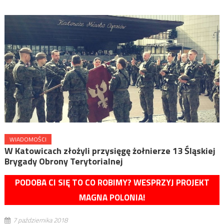
WIADOMOŚCI
W Katowicach złożyli przysięgę żołnierze 13 Śląskiej
Brygady Obrony Terytorialnej
PODOBA CI SIĘ TO CO ROBIMY? WESPRZYJ PROJEKT
MAGNA POLONIA!
7 października 2018