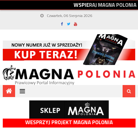
W
S
P
I
E
R
A
J
M
A
G
N
A
P
O
L
O
N
I
A
Czwartek, 06 Sierpnia 2026
WESPRZYJ PROJEKT MAGNA POLONIA