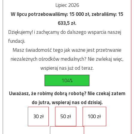
Lipiec 2026
W lipcu potrzebowaliśmy:
15 000
zł, zebraliśmy:
15
633,5
zł.
Dziękujemy! i zachęcamy do dalszego wsparcia naszej
fundacji.
Masz świadomość tego jak ważne jest przetrwanie
niezależnych ośrodków medialnych? Nie zwlekaj więc,
wspieraj nas już od teraz.
104%
Uważasz, że robimy dobrą robotę? Nie czekaj zatem
do jutra, wspieraj nas od dzisiaj.
30 zł
50 zł
100 zł