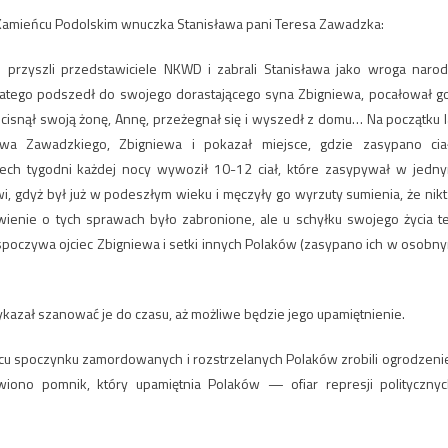
 Kamieńcu Podolskim wnuczka Stanisława pani Teresa Zawadzka:
przyszli przedstawiciele NKWD i zabrali Stanisława jako wroga narod
 dlatego podszedł do swojego dorastającego syna Zbigniewa, pocałował go
uścisnął swoją żonę, Annę, przeżegnał się i wyszedł z domu… Na początku l
wa Zawadzkiego, Zbigniewa i pokazał miejsce, gdzie zasypano cia
rzech tygodni każdej nocy wywoził 10-12 ciał, które zasypywał w jedn
, gdyż był już w podeszłym wieku i męczyły go wyrzuty sumienia, że nikt
ówienie o tych sprawach było zabronione, ale u schyłku swojego życia t
 spoczywa ojciec Zbigniewa i setki innych Polaków (zasypano ich w osobn
ykazał szanować je do czasu, aż możliwe będzie jego upamiętnienie.
jscu spoczynku zamordowanych i rozstrzelanych Polaków zrobili ogrodzenie
wiono pomnik, który upamiętnia Polaków — ofiar represji politycznyc