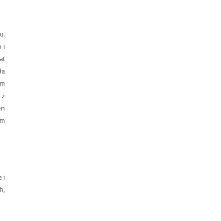
u.
 i
at
ła
ym
 z
en
ym
 i
h,