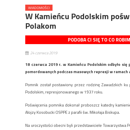
WIADOMOŚCI
W Kamieńcu Podolskim poś
Polakom
PODOBA CI SIĘ TO CO ROBI
24 czerwca 2019
18 czerwca 2019 r. w Kamieńcu Podolskim odbyło się 
pomordowanych podczas masowych represji w ramach a
Pomnik został postawiony przez rodzinę Zawadzkich ku p
Podolskim, represjonowanego w 1937 roku.
Poświęcenia pomnika dokonał proboszcz katedry kamienie
Alojzy Kosobucki OSPPE z parafii św. Mikołaja Biskupa.
Na uroczystości obecni byli przedstawiciele Towarzystwa Po