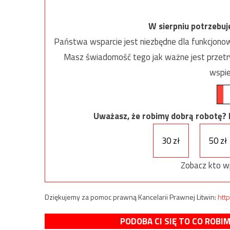
W sierpniu potrzebu
Państwa wsparcie jest niezbędne dla funkcjonow
Masz świadomość tego jak ważne jest przetrw
wspie
Uważasz, że robimy dobrą robotę? Ni
30 zł
50 zł
Zobacz kto w
Dziękujemy za pomoc prawną Kancelarii Prawnej Litwin:
http
PODOBA CI SIĘ TO CO ROBI