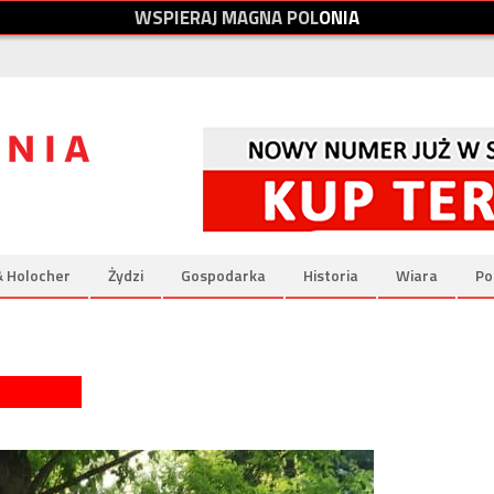
W
S
P
I
E
R
A
J
M
A
G
N
A
P
O
L
O
N
I
A
& Holocher
Żydzi
Gospodarka
Historia
Wiara
Po