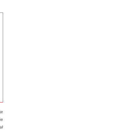
je
ie
ał