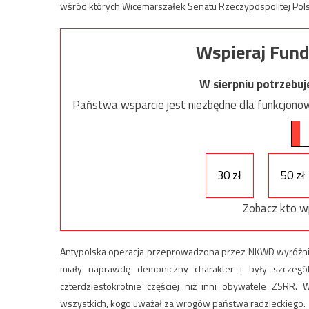
wśród których Wicemarszałek Senatu Rzeczypospolitej Polsk
Wspieraj Fund
W sierpniu potrzebu
Państwa wsparcie jest niezbędne dla funkcjonow
30 zł
50 zł
Zobacz kto w
Antypolska operacja przeprowadzona przez NKWD wyróżniał
miały naprawdę demoniczny charakter i były szczegól
czterdziestokrotnie częściej niż inni obywatele ZSRR
wszystkich, kogo uważał za wrogów państwa radzieckiego.