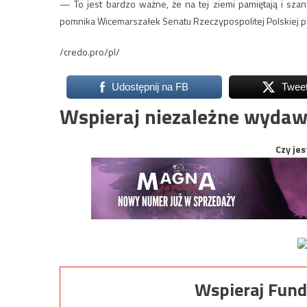
— To jest bardzo ważne, że na tej ziemi pamiętają i sza
pomnika Wicemarszałek Senatu Rzeczypospolitej Polskiej pa
/credo.pro/pl/
Udostępnij na FB
Twee
Wspieraj niezależne wydaw
Czy jes
Wspieraj Fund