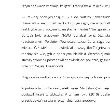
O tym opowiada w swojej książce Historia życia Polaków w
— Pewnej nocy jesienią 1937 r. do rodziny Zawadzkich 
Stanisław w sercu czuł, że do domu już nigdy nie wróci i
rzekł: „Zostań z Bogiem i pamiętaj, kim jesteś”. Następnie 
60-tych były pracownik NKWD odnalazł syna Stanisła
rozstrzelanych Polaków. Powiedział także, że w ciągu t
miejscu. Człowiek ten opowiedział to wszystko Zbigniewowi
rodziny nie wie, gdzie spoczywa ich bliski. Wcześniej m
starszy człowiek postanowił opowiedzieć i pokazać, gdzie
dole niż Rosjan i Ukraińców).
Zbigniew Zawadzki pokazał to miejsce swojej rodzinie i prz
W połowie lat 90. Teresa i Janek (wnuki Stanisława) w mie
postawili krzyż z tabliczką. A w tym roku (2019) posta
prześladowań za wiarę i przynależność narodową.