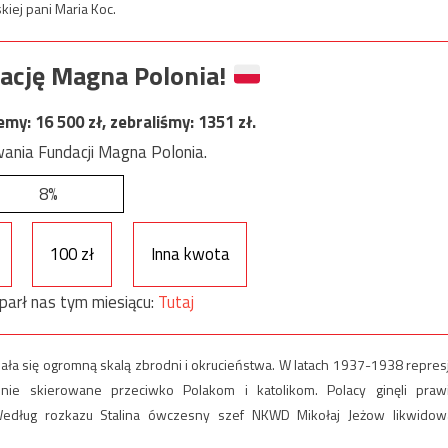
iej pani Maria Koc.
ację Magna Polonia!
jemy:
16 500
zł, zebraliśmy:
1351
zł.
ania Fundacji Magna Polonia.
8%
100 zł
Inna kwota
parł nas tym miesiącu:
Tutaj
a się ogromną skalą zbrodni i okrucieństwa. W latach ‎1937-1938 repres
nie skierowane przeciwko Polakom i katolikom. Polacy ginęli praw
. Według rozkazu Stalina ówczesny szef NKWD Mikołaj Jeżow likwidow