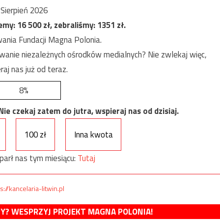
Sierpień 2026
jemy:
16 500
zł, zebraliśmy:
1351
zł.
ania Fundacji Magna Polonia.
anie niezależnych ośrodków medialnych? Nie zwlekaj więc,
raj nas już od teraz.
8%
e czekaj zatem do jutra, wspieraj nas od dzisiaj.
100 zł
Inna kwota
parł nas tym miesiącu:
Tutaj
s://kancelaria-litwin.pl
MY? WESPRZYJ PROJEKT MAGNA POLONIA!