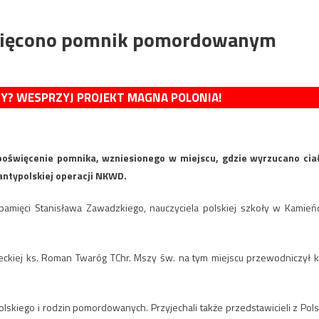
więcono pomnik pomordowanym
MY? WESPRZYJ PROJEKT MAGNA POLONIA!
poświęcenie pomnika, wzniesionego w miejscu, gdzie wyrzucano cia
ntypolskiej operacji NKWD.
amięci Stanisława Zawadzkiego, nauczyciela polskiej szkoły w Kamień
ckiej ks. Roman Twaróg TChr. Mszy św. na tym miejscu przewodniczył k
lskiego i rodzin pomordowanych. Przyjechali także przedstawicieli z Pols